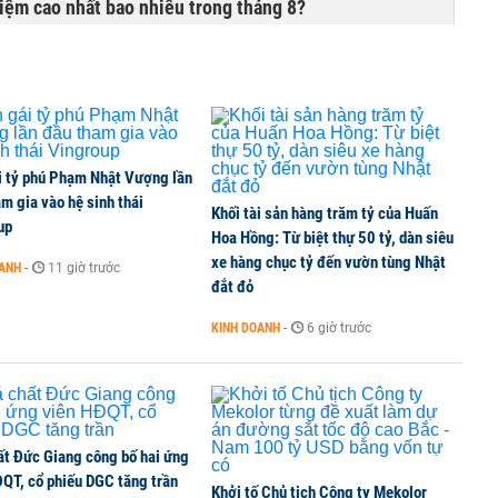
 kiệm cao nhất bao nhiêu trong tháng 8?
của Grab ngốn 1,2 tỷ USD nhưng chật vật chưa có
i tỷ phú Phạm Nhật Vượng lần
m gia vào hệ sinh thái
Khối tài sản hàng trăm tỷ của Huấn
00 tỷ đồng sau tháng 7 ‘tồi tệ’
up
Hoa Hồng: Từ biệt thự 50 tỷ, dàn siêu
xe hàng chục tỷ đến vườn tùng Nhật
OANH
-
11 giờ trước
đắt đỏ
iều gì đang tạo nên sức hút của đô thị biển?
KINH DOANH
-
6 giờ trước
ất Đức Giang công bố hai ứng
ĐQT, cổ phiếu DGC tăng trần
Khởi tố Chủ tịch Công ty Mekolor