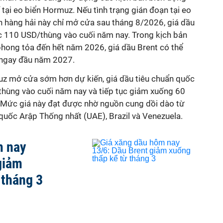
ế tại eo biển Hormuz. Nếu tình trạng gián đoạn tại eo
n hàng hải này chỉ mở cửa sau tháng 8/2026, giá dầu
c 110 USD/thùng vào cuối năm nay. Trong kịch bản
 phong tỏa đến hết năm 2026, giá dầu Brent có thể
 ngay đầu năm 2027.
uz mở cửa sớm hơn dự kiến, giá dầu tiêu chuẩn quốc
/thùng vào cuối năm nay và tiếp tục giảm xuống 60
Mức giá này đạt được nhờ nguồn cung dồi dào từ
quốc Arập Thống nhất (UAE), Brazil và Venezuela.
m nay
giảm
 tháng 3