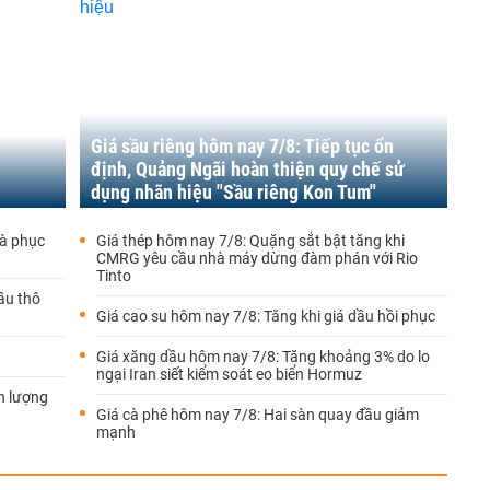
Giá sầu riêng hôm nay 7/8: Tiếp tục ổn
định, Quảng Ngãi hoàn thiện quy chế sử
dụng nhãn hiệu "Sầu riêng Kon Tum"
đà phục
Giá thép hôm nay 7/8: Quặng sắt bật tăng khi
CMRG yêu cầu nhà máy dừng đàm phán với Rio
Tinto
ầu thô
Giá cao su hôm nay 7/8: Tăng khi giá dầu hồi phục
Giá xăng dầu hôm nay 7/8: Tăng khoảng 3% do lo
ngại Iran siết kiểm soát eo biển Hormuz
n lượng
Giá cà phê hôm nay 7/8: Hai sàn quay đầu giảm
mạnh