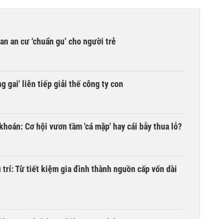
n an cư ‘chuẩn gu’ cho người trẻ
 gai' liên tiếp giải thế công ty con
khoán: Cơ hội vươn tầm 'cá mập' hay cái bẫy thua lỗ?
trí: Từ tiết kiệm gia đình thành nguồn cấp vốn dài