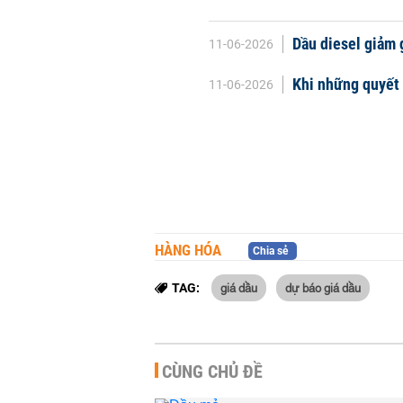
Dầu diesel giảm 
11-06-2026
Khi những quyết 
11-06-2026
HÀNG HÓA
Chia sẻ
giá dầu
dự báo giá dầu
TAG:
CÙNG CHỦ ĐỀ