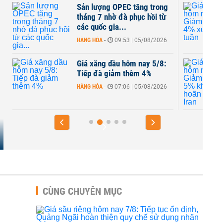
tăng trong
Giá xăng dầu hôm nay 4/8:
hục hồi từ
Giảm khoảng 4% xuống đáy
3 tuần
| 05/08/2026
HÀNG HÓA
-
07:42 | 04/08/2026
 nay 5/8:
Giá xăng dầu hôm nay 3/8:
êm 4%
Giảm khoảng 5% khi Mỹ trì
hoãn tấn công Iran
| 05/08/2026
HÀNG HÓA
-
08:05 | 03/08/2026
CÙNG CHUYÊN MỤC