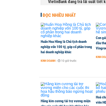
VietinBank đang trả lãi suất tiết
TÀI CHÍNH
-
1 phút trước
ĐỌC NHIỀU NHẤT
Điều gì khiến mảng ngân hàng số 
lãi?
KINH DOANH
-
1 phút trước
Con gá
Huấn Hoa Hồng là Chủ tịch doanh
đầu tha
nghiệp vốn 100 tỷ, góp cổ phần trong
Quy mô quỹ PYN Elite giảm hơn 2.1
Vingro
hai doanh nghiệp khác
CHỨNG KHOÁN
-
1 phút trước
KINH D
KINH DOANH
-
10 giờ trước
Phía sau một Đà Nẵng đáng sống: Đ
CHUYỂN ĐỘNG THỊ TRƯỜNG
-
1 phút trước
Hoá ch
Hãng kim cương tài trợ vương miện
viên H