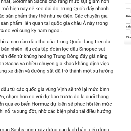
i nhất, Goldman Sachs cho rằng mức sụt giảm hơn
u mỏ hiện nay sẽ kéo dài do Trung Quốc đẩy nhanh
ác sản phẩm thay thế như xe điện. Các chuyên gia
c sản phẩm liên quan tại quốc gia châu Á này trong
% so với cùng kỳ năm ngoái.
hỉ ra nhu cầu dầu thô của Trung Quốc đang trên đà
bán nhiên liệu của tập đoàn lọc dầu Sinopec sụt
hần đến từ khủng hoảng Trung Đông đẩy giá năng
n Sachs và nhiều chuyên gia khác khẳng định việc
ng xe điện và đường sắt đã trở thành một xu hướng
dầu từ các quốc gia vùng Vịnh sẽ trở lại mức bình
6, chậm hơn so với dự báo trước đó là cuối tháng
n qua eo biển Hormuz dự kiến sẽ phục hồi lên mức
hi nổ ra xung đột, nhờ các biện pháp tái điều hướng
dman Sachs cũng xây dựng các kịch bản biến động