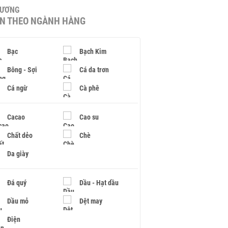
HƯƠNG
IN THEO NGÀNH HÀNG
Bạc
Bạch Kim
Bông - Sợi
Cá da trơn
Cá ngừ
Cà phê
Cacao
Cao su
Chất dẻo
Chè
Da giày
Đá quý
Dầu - Hạt dầu
Dầu mỏ
Dệt may
Điện