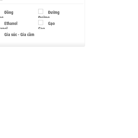
Đồng
Đường
Ethanol
Gạo
Gia súc - Gia cầm
Giấy
Gỗ
Hạt điều
Hồ tiêu - Hạt tiêu
Khí đốt
Kim loại khác
Mắc ca
Muối
Ngũ cốc
Nhựa - Hạt nhựa
Palladium
Phân bón