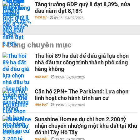
Tăng trưởng GDP quý II đạt 8,39%, nửa
đầu năm đạt 8,18%
THỜI SỰ
-
09:13 | 03/07/2026
Cùng chuyên mục
Thu hồi 89 ha đất để đấu giá lựa chọn
nhà đầu tư công trình thành phố cảng
hàng không
NHÀ ĐẤT
-
19:50 | 07/08/2026
Căn hộ 2PN+ The Parkland: Lựa chọn
linh hoạt cho hành trình an cư
NHÀ ĐẤT
-
19:36 | 07/08/2026
Sunshine Homes dự chi hơn 2.200 tỷ
nhận chuyển nhượng một khu đất tại Khu
đô thị Tây Hồ Tây
NHÀ ĐẤT
-
15:37 | 07/08/2026