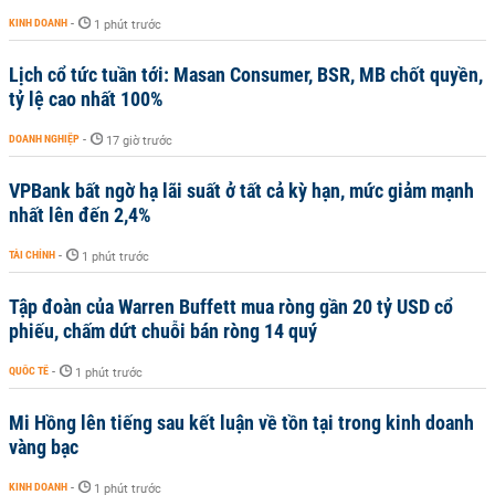
KINH DOANH
-
1 phút trước
Lịch cổ tức tuần tới: Masan Consumer, BSR, MB chốt quyền,
tỷ lệ cao nhất 100%
DOANH NGHIỆP
-
17 giờ trước
VPBank bất ngờ hạ lãi suất ở tất cả kỳ hạn, mức giảm mạnh
nhất lên đến 2,4%
TÀI CHÍNH
-
1 phút trước
Tập đoàn của Warren Buffett mua ròng gần 20 tỷ USD cổ
phiếu, chấm dứt chuỗi bán ròng 14 quý
QUỐC TẾ
-
1 phút trước
Mi Hồng lên tiếng sau kết luận về tồn tại trong kinh doanh
vàng bạc
KINH DOANH
-
1 phút trước