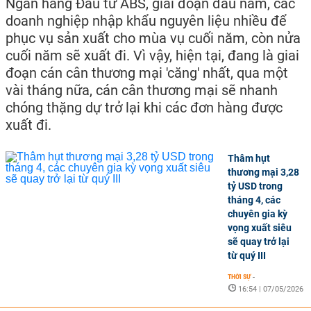
Ngân hàng Đầu tư ABS, giai đoạn đầu năm, các
doanh nghiệp nhập khẩu nguyên liệu nhiều để
phục vụ sản xuất cho mùa vụ cuối năm, còn nửa
cuối năm sẽ xuất đi. Vì vậy, hiện tại, đang là giai
đoạn cán cân thương mại 'căng' nhất, qua một
vài tháng nữa, cán cân thương mại sẽ nhanh
chóng thặng dự trở lại khi các đơn hàng được
xuất đi.
Thâm hụt
thương mại 3,28
tỷ USD trong
tháng 4, các
chuyên gia kỳ
vọng xuất siêu
sẽ quay trở lại
từ quý III
THỜI SỰ
-
16:54 | 07/05/2026