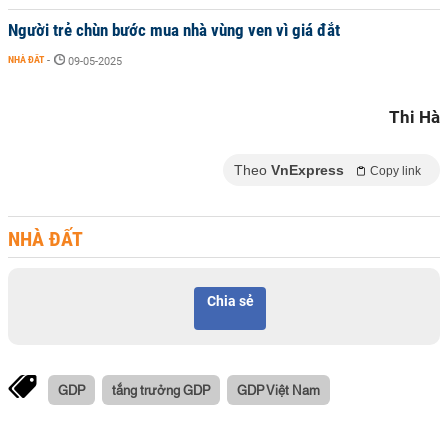
Người trẻ chùn bước mua nhà vùng ven vì giá đắt
NHÀ ĐẤT
-
09-05-2025
Thi Hà
Theo
VnExpress
Copy link
NHÀ ĐẤT
Chia sẻ
GDP
tắng trưởng GDP
GDP Việt Nam