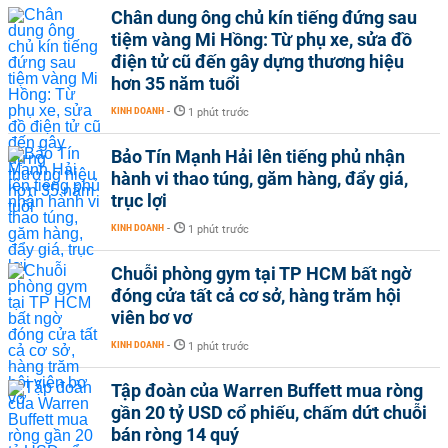
Chân dung ông chủ kín tiếng đứng sau
tiệm vàng Mi Hồng: Từ phụ xe, sửa đồ
điện tử cũ đến gây dựng thương hiệu
hơn 35 năm tuổi
KINH DOANH
-
1 phút trước
Bảo Tín Mạnh Hải lên tiếng phủ nhận
hành vi thao túng, găm hàng, đẩy giá,
trục lợi
KINH DOANH
-
1 phút trước
Chuỗi phòng gym tại TP HCM bất ngờ
đóng cửa tất cả cơ sở, hàng trăm hội
viên bơ vơ
KINH DOANH
-
1 phút trước
Tập đoàn của Warren Buffett mua ròng
gần 20 tỷ USD cổ phiếu, chấm dứt chuỗi
bán ròng 14 quý