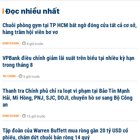
Đọc nhiều nhất
Chuỗi phòng gym tại TP HCM bất ngờ đóng cửa tất cả cơ sở,
hàng trăm hội viên bơ vơ
KINH DOANH
-
4 giờ trước
VPBank điều chỉnh giảm lãi suất trên biểu tại nhiều kỳ hạn
trong tháng 8
TÀI CHÍNH
-
3 giờ trước
Thanh tra Chính phủ chỉ ra loạt vi phạm tại Bảo Tín Mạnh
Hải, Mi Hồng, PNJ, SJC, DOJI, chuyển hồ sơ sang Bộ Công
an
KINH DOANH
-
15 giờ trước
Tập đoàn của Warren Buffett mua ròng gần 20 tỷ USD cổ
phiếu, chấm dứt chuỗi bán ròng 14 quý