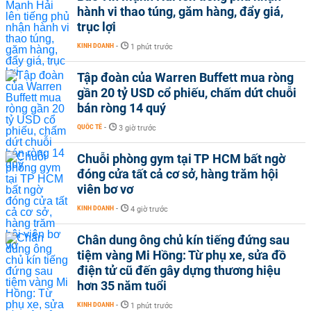
hành vi thao túng, găm hàng, đẩy giá,
trục lợi
KINH DOANH
-
1 phút trước
Tập đoàn của Warren Buffett mua ròng
gần 20 tỷ USD cổ phiếu, chấm dứt chuỗi
bán ròng 14 quý
QUỐC TẾ
-
3 giờ trước
Chuỗi phòng gym tại TP HCM bất ngờ
đóng cửa tất cả cơ sở, hàng trăm hội
viên bơ vơ
KINH DOANH
-
4 giờ trước
Chân dung ông chủ kín tiếng đứng sau
tiệm vàng Mi Hồng: Từ phụ xe, sửa đồ
điện tử cũ đến gây dựng thương hiệu
hơn 35 năm tuổi
KINH DOANH
-
1 phút trước