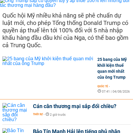
Quốc hội Mỹ nhiều khả năng sẽ phê chuẩn dự
luật mới, cho phép Tổng thống Donald Trump có
quyền áp thuế lên tới 100% đối với 5 nhà nhập
khẩu hàng đầu dầu khí của Nga, có thể bao gồm
cả Trung Quốc.
25 bang của Mỹ
khởi kiện thuế
quan mới nhất
của ông Trump
QUỐC TẾ
-
07:41 | 04/08/2026
Cán cân thương mại sắp đổi chiều?
THỜI SỰ
-
2 giờ trước
Bảo Tín Mạnh Hải lên tiếng phủ nhận