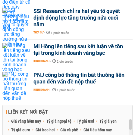
SSI Research chỉ ra hai yếu tố quyết
định động lực tăng trưởng nửa cuối
năm
THỜI SỰ
-
1 phút trước
Mi Hồng lên tiếng sau kết luận về tồn
tại trong kinh doanh vàng bạc
KINH DOANH
-
2 giờ trước
PNJ công bố thông tin bất thường liên
quan đến vấn đề nộp thuế
KINH DOANH
-
1 phút trước
LIÊN KẾT NỔI BẬT
Giá vàng hôm nay
Tỷ giá ngoại tệ
Tỷ giá usd
Tỷ giá yen
Tỷ giá euro
Giá heo hơi
Giá cà phê
Giá tiêu hôm nay