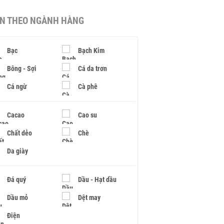
IN THEO NGÀNH HÀNG
Bạc
Bạch Kim
Bông - Sợi
Cá da trơn
Cá ngừ
Cà phê
Cacao
Cao su
Chất dẻo
Chè
Da giày
Đá quý
Dầu - Hạt dầu
Dầu mỏ
Dệt may
Điện