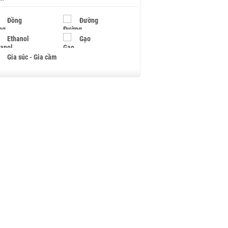
Đồng
Đường
Ethanol
Gạo
Gia súc - Gia cầm
Giấy
Gỗ
Hạt điều
Hồ tiêu - Hạt tiêu
Khí đốt
Kim loại khác
Mắc ca
Muối
Ngũ cốc
Nhựa - Hạt nhựa
Palladium
Phân bón