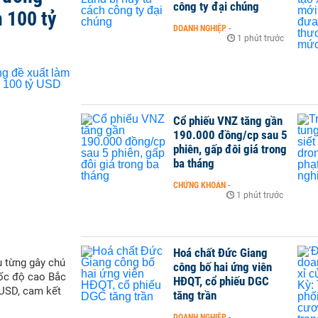
công ty đại chúng
 100 tỷ
DOANH NGHIỆP
-
1 phút trước
Cổ phiếu VNZ tăng gần
190.000 đồng/cp sau 5
phiên, gấp đôi giá trong
ba tháng
CHỨNG KHOÁN
-
1 phút trước
Hoá chất Đức Giang
 từng gây chú
công bố hai ứng viên
tốc độ cao Bắc
HĐQT, cổ phiếu DGC
 USD, cam kết
tăng trần
DOANH NGHIỆP
-