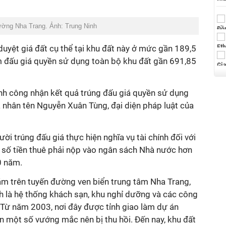
ường Nha Trang. Ảnh: Trung Ninh
uyệt giá đất cụ thể tại khu đất này ở mức gần 189,5
m đấu giá quyền sử dụng toàn bộ khu đất gần 691,85
ịnh công nhận kết quả trúng đấu giá quyền sử dụng
á nhân tên Nguyễn Xuân Tùng, đại diện pháp luật của
ời trúng đấu giá thực hiện nghĩa vụ tài chính đối với
i số tiền thuê phải nộp vào ngân sách Nhà nước hơn
0 năm.
ằm trên tuyến đường ven biển trung tâm Nha Trang,
nh là hệ thống khách sạn, khu nghỉ dưỡng và các công
p. Từ năm 2003, nơi đây được tỉnh giao làm dự án
n một số vướng mắc nên bị thu hồi. Đến nay, khu đất