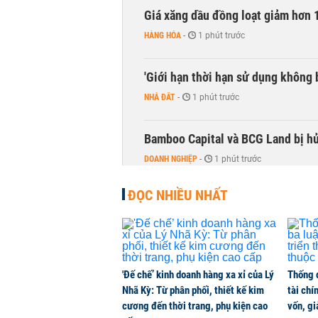
Giá xăng dầu đồng loạt giảm hơn 1
HÀNG HÓA
-
1 phút trước
'Giới hạn thời hạn sử dụng không 
NHÀ ĐẤT
-
1 phút trước
Bamboo Capital và BCG Land bị hủ
DOANH NGHIỆP
-
1 phút trước
ĐỌC NHIỀU NHẤT
'Đế chế’ kinh doanh hàng xa xỉ của Lý
Thống 
Nhã Kỳ: Từ phân phối, thiết kế kim
tài chí
cương đến thời trang, phụ kiện cao
vốn, g