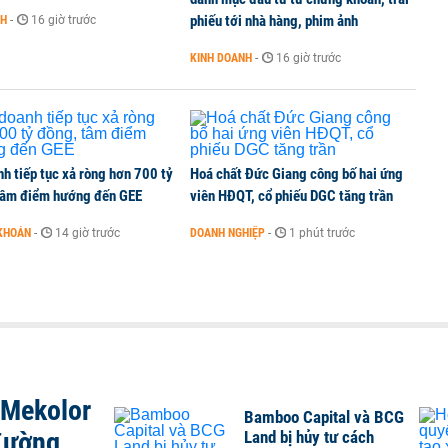
phiếu tới nhà hàng, phim ảnh
NH
-
16 giờ trước
KINH DOANH
-
16 giờ trước
h tiếp tục xả ròng hơn 700 tỷ
Hoá chất Đức Giang công bố hai ứng
tâm điểm hướng đến GEE
viên HĐQT, cổ phiếu DGC tăng trần
KHOÁN
-
14 giờ trước
DOANH NGHIỆP
-
1 phút trước
 Mekolor
Bamboo Capital và BCG
đường
Land bị hủy tư cách