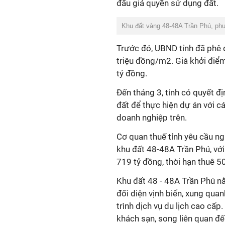
đấu giá quyền sử dụng đất.
Khu đất vàng 48-48A Trần Phú, ph
Trước đó, UBND tỉnh đã phê d
triệu đồng/m2. Giá khởi điể
tỷ đồng.
Đến tháng 3, tỉnh có quyết đ
đất để thực hiện dự án với c
doanh nghiệp trên.
Cơ quan thuế tỉnh yêu cầu ngư
khu đất 48-48A Trần Phú, vớ
719 tỷ đồng, thời hạn thuê 5
Khu đất 48 - 48A Trần Phú n
đối diện vịnh biển, xung qua
trình dịch vụ du lịch cao cấ
khách sạn, song liên quan đế