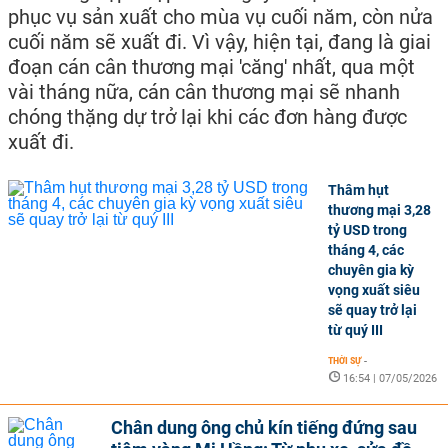
phục vụ sản xuất cho mùa vụ cuối năm, còn nửa
cuối năm sẽ xuất đi. Vì vậy, hiện tại, đang là giai
đoạn cán cân thương mại 'căng' nhất, qua một
vài tháng nữa, cán cân thương mại sẽ nhanh
chóng thặng dự trở lại khi các đơn hàng được
xuất đi.
Thâm hụt
thương mại 3,28
tỷ USD trong
tháng 4, các
chuyên gia kỳ
vọng xuất siêu
sẽ quay trở lại
từ quý III
THỜI SỰ
-
16:54 | 07/05/2026
Chân dung ông chủ kín tiếng đứng sau