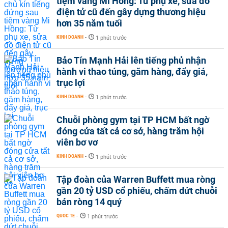
tiệm vàng Mi Hồng: Từ phụ xe, sửa đồ
điện tử cũ đến gây dựng thương hiệu
hơn 35 năm tuổi
KINH DOANH
-
1 phút trước
Bảo Tín Mạnh Hải lên tiếng phủ nhận
hành vi thao túng, găm hàng, đẩy giá,
trục lợi
KINH DOANH
-
1 phút trước
Chuỗi phòng gym tại TP HCM bất ngờ
đóng cửa tất cả cơ sở, hàng trăm hội
viên bơ vơ
KINH DOANH
-
1 phút trước
Tập đoàn của Warren Buffett mua ròng
gần 20 tỷ USD cổ phiếu, chấm dứt chuỗi
bán ròng 14 quý
QUỐC TẾ
-
1 phút trước