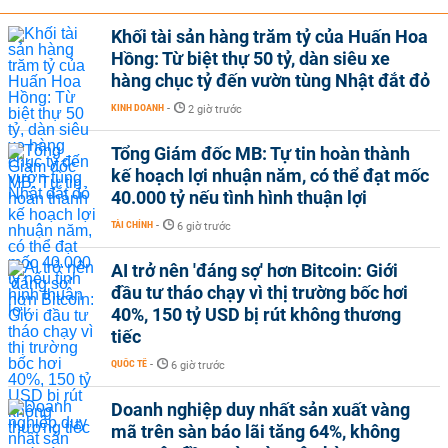
Khối tài sản hàng trăm tỷ của Huấn Hoa
Hồng: Từ biệt thự 50 tỷ, dàn siêu xe
hàng chục tỷ đến vườn tùng Nhật đắt đỏ
KINH DOANH
-
2 giờ trước
Tổng Giám đốc MB: Tự tin hoàn thành
kế hoạch lợi nhuận năm, có thể đạt mốc
40.000 tỷ nếu tình hình thuận lợi
TÀI CHÍNH
-
6 giờ trước
AI trở nên 'đáng sợ' hơn Bitcoin: Giới
đầu tư tháo chạy vì thị trường bốc hơi
40%, 150 tỷ USD bị rút không thương
tiếc
QUỐC TẾ
-
6 giờ trước
Doanh nghiệp duy nhất sản xuất vàng
mã trên sàn báo lãi tăng 64%, không