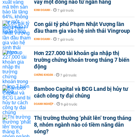
vay một đồng nào từ ngân hàng
KINH DOANH
-
7 giờ trước
Con gái tỷ phú Phạm Nhật Vượng lần
đầu tham gia vào hệ sinh thái Vingroup
KINH DOANH
-
7 giờ trước
Hơn 227.000 tài khoản gia nhập thị
trường chứng khoán trong tháng 7 biến
động
CHỨNG KHOÁN
-
7 giờ trước
Bamboo Capital và BCG Land bị hủy tư
cách công ty đại chúng
DOANH NGHIỆP
-
9 giờ trước
Thị trường thường ‘phất lên’ trong tháng
8, nhóm ngành nào có tiềm năng dẫn
sóng?