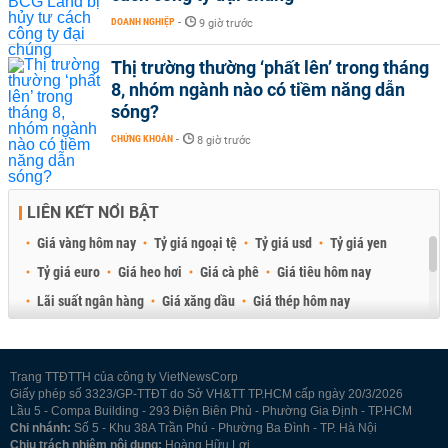
DOANH NGHIỆP
-
9 giờ trước
Thị trường thường ‘phất lên’ trong tháng
8, nhóm ngành nào có tiềm năng dẫn
sóng?
CHỨNG KHOÁN
-
8 giờ trước
LIÊN KẾT NỔI BẬT
Giá vàng hôm nay
Tỷ giá ngoại tệ
Tỷ giá usd
Tỷ giá yen
Tỷ giá euro
Giá heo hơi
Giá cà phê
Giá tiêu hôm nay
Lãi suất ngân hàng
Giá xăng dầu
Giá thép hôm nay
Giá sầu riêng
Giá thịt heo
Giá gạo
Giá cao su
Best Retail Brokers
Diễn đàn đầu tư Việt Nam 2026
Trang TTĐTTH của công ty VietNewsCorp
Giấy phép số 3323/GP-TTĐT do Sở VH&TT TP.HCM cấp ngày 20/3/2026
Lầu 5 - Compa Building - 293 Điện Biên Phủ - Phường Gia Định - TP.HCM
Chi nhánh:
Số 5 - Khu 38A Trần Phú - Phường Ba Đình - TP. Hà Nội
Chịu trách nhiệm nội dung:
Hoàng Hữu Lợi