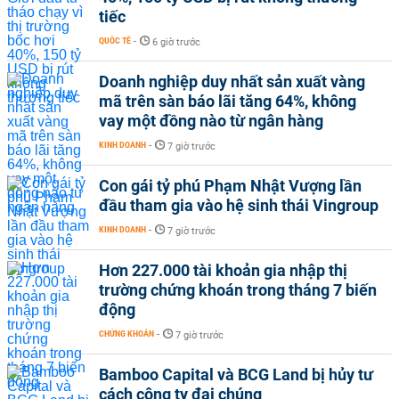
tiếc
QUỐC TẾ
-
6 giờ trước
Doanh nghiệp duy nhất sản xuất vàng
mã trên sàn báo lãi tăng 64%, không
vay một đồng nào từ ngân hàng
KINH DOANH
-
7 giờ trước
Con gái tỷ phú Phạm Nhật Vượng lần
đầu tham gia vào hệ sinh thái Vingroup
KINH DOANH
-
7 giờ trước
Hơn 227.000 tài khoản gia nhập thị
trường chứng khoán trong tháng 7 biến
động
CHỨNG KHOÁN
-
7 giờ trước
Bamboo Capital và BCG Land bị hủy tư
cách công ty đại chúng