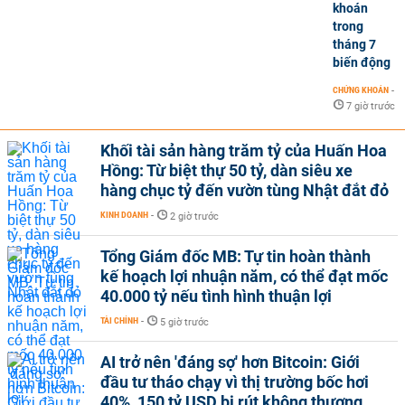
khoán
trong
tháng 7
biến động
CHỨNG KHOÁN
-
7 giờ trước
Khối tài sản hàng trăm tỷ của Huấn Hoa
Hồng: Từ biệt thự 50 tỷ, dàn siêu xe
hàng chục tỷ đến vườn tùng Nhật đắt đỏ
KINH DOANH
-
2 giờ trước
Tổng Giám đốc MB: Tự tin hoàn thành
kế hoạch lợi nhuận năm, có thể đạt mốc
40.000 tỷ nếu tình hình thuận lợi
TÀI CHÍNH
-
5 giờ trước
AI trở nên 'đáng sợ' hơn Bitcoin: Giới
đầu tư tháo chạy vì thị trường bốc hơi
40%, 150 tỷ USD bị rút không thương