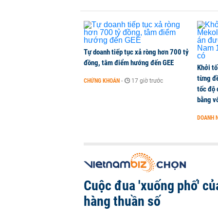
Cuộc đua 'xuống phố' của ngân hà
KINH DOANH
-
1 phút trước
Tự doanh tiếp tục xả ròng hơn 700 tỷ
đồng, tâm điểm hướng đến GEE
Khởi tố
từng đ
CHỨNG KHOÁN
-
17 giờ trước
tốc độ
bằng vố
DOANH 
Cuộc đua 'xuống phố' củ
hàng thuần số