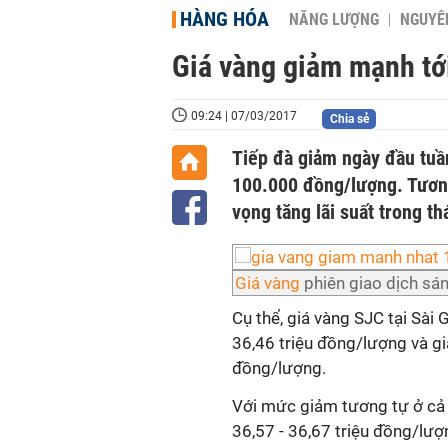
HÀNG HÓA
NĂNG LƯỢNG
NGUYÊN
Giá vàng giảm mạnh tớ
09:24 | 07/03/2017
Chia sẻ
Tiếp đà giảm ngày đầu tuần
100.000 đồng/lượng. Tương 
vọng tăng lãi suất trong th
Giá vàng
phiên giao dịch sá
Cụ thể, giá vàng SJC tại Sà
36,46 triệu đồng/lượng và g
đồng/lượng.
Với mức giảm tương tự ở cả h
36,57 - 36,67 triệu đồng/lượ