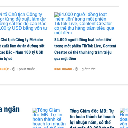
ng thuần số
 Chủ tịch Công ty Mekolor
84.000 người đồng loạt ‘ném tiền’
ề xuất làm dự án đường sắt
trong một phiên TikTok Live, Content
 cao Bắc - Nam 100 tỷ USD
Creator có thể thu hàng trăm triệu
n tự có
qua một đêm
NGHIỆP
-
1 phút trước
KINH DOANH
-
1 giờ trước
a ngân
Tổng Giám đốc MB: Tự
tin hoàn thành kế hoạch
lợi nhuận năm, có thể