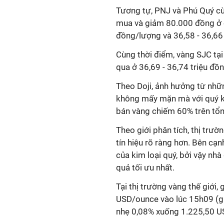
Tương tự, PNJ và Phú Quý c
mua và giảm 80.000 đồng ở ch
đồng/lượng và 36,58 - 36,66
Cùng thời điểm, vàng SJC tạ
qua ở 36,69 - 36,74 triệu đồ
Theo Doji, ảnh hưởng từ nhữn
không mấy mặn mà với quý ki
bán vàng chiếm 60% trên tổn
Theo giới phân tích, thị trư
tín hiệu rõ ràng hơn. Bên cạ
của kim loại quý, bởi vậy nhà
quả tối ưu nhất.
Tại thị trường vàng thế giới
USD/ounce vào lúc 15h09 (gi
nhẹ 0,08% xuống 1.225,50 U