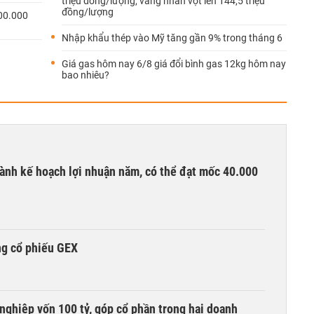
triệu đồng/lượng, vàng nhẫn vọt lên 144,5 triệu
đồng/lượng
00.000
Nhập khẩu thép vào Mỹ tăng gần 9% trong tháng 6
Giá gas hôm nay 6/8 giá đổi bình gas 12kg hôm nay
bao nhiêu?
ành kế hoạch lợi nhuận năm, có thể đạt mốc 40.000
ng cổ phiếu GEX
nghiệp vốn 100 tỷ, góp cổ phần trong hai doanh