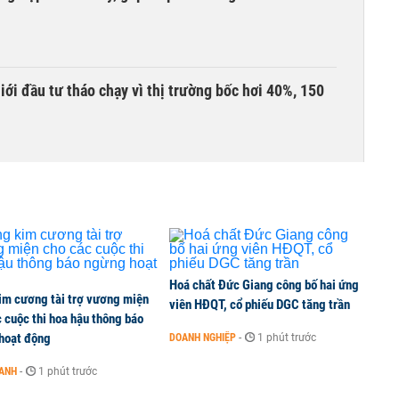
Giới đầu tư tháo chạy vì thị trường bốc hơi 40%, 150
àng mã trên sàn báo lãi tăng 64%, không vay một
ần đầu tham gia vào hệ sinh thái Vingroup
Hoá chất Đức Giang công bố hai ứng
im cương tài trợ vương miện
viên HĐQT, cổ phiếu DGC tăng trần
 cuộc thi hoa hậu thông báo
hoạt động
DOANH NGHIỆP
-
1 phút trước
hị trường chứng khoán trong tháng 7 biến động
OANH
-
1 phút trước