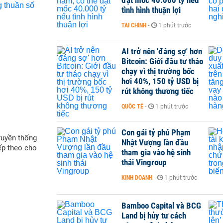
đạt mốc 40.000 tỷ nếu
tình hình thuận lợi
TÀI CHÍNH
-
1 phút trước
AI trở nên 'đáng sợ' hơn
Bitcoin: Giới đầu tư tháo
chạy vì thị trường bốc
hơi 40%, 150 tỷ USD bị
rút không thương tiếc
QUỐC TẾ
-
1 phút trước
Con gái tỷ phú Phạm
ruyền thống
Nhật Vượng lần đầu
iếp theo cho
tham gia vào hệ sinh
thái Vingroup
KINH DOANH
-
1 phút trước
Bamboo Capital và BCG
Land bị hủy tư cách