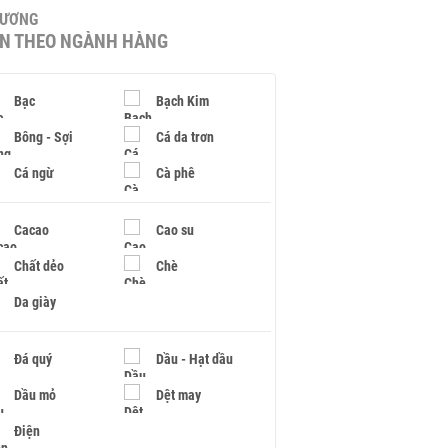
HƯƠNG
IN THEO NGÀNH HÀNG
Bạc
Bạch Kim
Bông - Sợi
Cá da trơn
Cá ngừ
Cà phê
Cacao
Cao su
Chất dẻo
Chè
Da giày
Đá quý
Dầu - Hạt dầu
Dầu mỏ
Dệt may
Điện