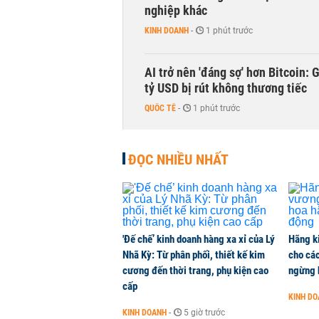
nghiệp khác
KINH DOANH
-
1 phút trước
AI trở nên 'đáng sợ' hơn Bitcoin: 
tỷ USD bị rút không thương tiếc
QUỐC TẾ
-
1 phút trước
Doanh nghiệp duy nhất sản xuất v
ĐỌC NHIỀU NHẤT
đồng nào từ ngân hàng
KINH DOANH
-
1 phút trước
Con gái tỷ phú Phạm Nhật Vượng l
'Đế chế’ kinh doanh hàng xa xỉ của Lý
Hãng k
KINH DOANH
-
1 phút trước
Nhã Kỳ: Từ phân phối, thiết kế kim
cho các
cương đến thời trang, phụ kiện cao
ngừng 
cấp
Hơn 227.000 tài khoản gia nhập t
KINH D
CHỨNG KHOÁN
-
1 phút trước
KINH DOANH
-
5 giờ trước