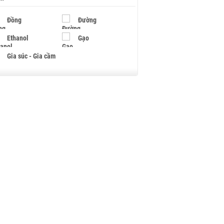
Đồng
Đường
Ethanol
Gạo
Gia súc - Gia cầm
Giấy
Gỗ
Hạt điều
Hồ tiêu - Hạt tiêu
Khí đốt
Kim loại khác
Mắc ca
Muối
Ngũ cốc
Nhựa - Hạt nhựa
Palladium
Phân bón