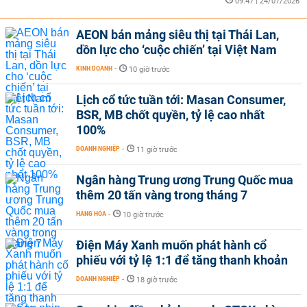
09:47 | 24/07/2026
AEON bán mảng siêu thị tại Thái Lan,
dồn lực cho ‘cuộc chiến’ tại Việt Nam
KINH DOANH
-
10 giờ trước
Lịch cổ tức tuần tới: Masan Consumer,
BSR, MB chốt quyền, tỷ lệ cao nhất
100%
DOANH NGHIỆP
-
11 giờ trước
Ngân hàng Trung ương Trung Quốc mua
thêm 20 tấn vàng trong tháng 7
HÀNG HÓA
-
10 giờ trước
Điện Máy Xanh muốn phát hành cổ
phiếu với tỷ lệ 1:1 để tăng thanh khoản
DOANH NGHIỆP
-
18 giờ trước