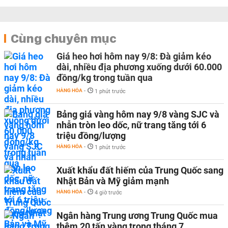
Cùng chuyên mục
Giá heo hơi hôm nay 9/8: Đà giảm kéo
dài, nhiều địa phương xuống dưới 60.000
đồng/kg trong tuần qua
HÀNG HÓA
-
1 phút trước
Bảng giá vàng hôm nay 9/8 vàng SJC và
nhẫn tròn leo dốc, nữ trang tăng tới 6
triệu đồng/lượng
HÀNG HÓA
-
1 phút trước
Xuất khẩu đất hiếm của Trung Quốc sang
Nhật Bản và Mỹ giảm mạnh
HÀNG HÓA
-
4 giờ trước
Ngân hàng Trung ương Trung Quốc mua
thêm 20 tấn vàng trong tháng 7