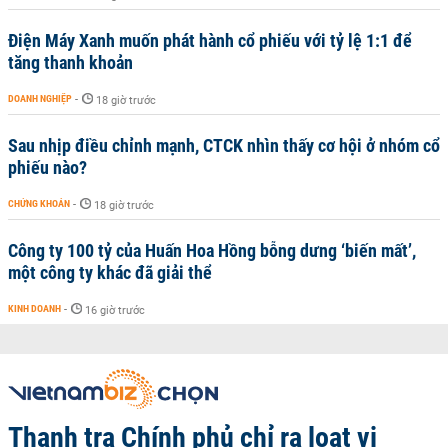
Điện Máy Xanh muốn phát hành cổ phiếu với tỷ lệ 1:1 để
tăng thanh khoản
DOANH NGHIỆP
-
18 giờ trước
Sau nhịp điều chỉnh mạnh, CTCK nhìn thấy cơ hội ở nhóm cổ
phiếu nào?
CHỨNG KHOÁN
-
18 giờ trước
Công ty 100 tỷ của Huấn Hoa Hồng bỗng dưng ‘biến mất’,
một công ty khác đã giải thể
KINH DOANH
-
16 giờ trước
Thanh tra Chính phủ chỉ ra loạt vi