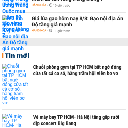
HÀNG HÓA
-
10 giờ trước
Giá lúa gạo hôm nay 8/8: Gạo nội địa Ấn
Độ tăng giá mạnh
HÀNG HÓA
-
11 giờ trước
Tin mới
Chuỗi phòng gym tại TP HCM bất ngờ đóng
cửa tất cả cơ sở, hàng trăm hội viên bơ vơ
Vé máy bay TP HCM- Hà Nội tăng gấp rưỡi
dịp concert Big Bang