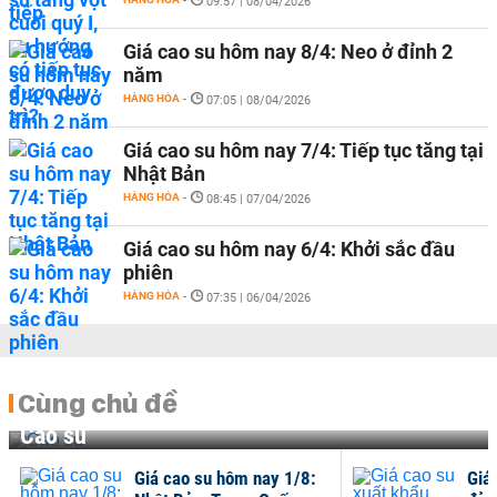
-
09:57 | 08/04/2026
Giá cao su hôm nay 8/4: Neo ở đỉnh 2
năm
HÀNG HÓA
-
07:05 | 08/04/2026
Giá cao su hôm nay 7/4: Tiếp tục tăng tại
Nhật Bản
HÀNG HÓA
-
08:45 | 07/04/2026
Giá cao su hôm nay 6/4: Khởi sắc đầu
phiên
HÀNG HÓA
-
07:35 | 06/04/2026
Cùng chủ đề
Cao su
Giá cao su hôm nay 1/8:
Giá