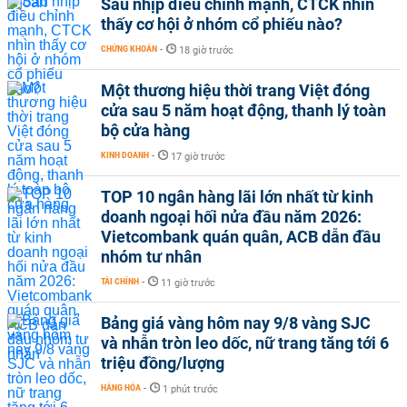
Sau nhịp điều chỉnh mạnh, CTCK nhìn
thấy cơ hội ở nhóm cổ phiếu nào?
CHỨNG KHOÁN
-
18 giờ trước
Một thương hiệu thời trang Việt đóng
cửa sau 5 năm hoạt động, thanh lý toàn
bộ cửa hàng
KINH DOANH
-
17 giờ trước
TOP 10 ngân hàng lãi lớn nhất từ kinh
doanh ngoại hối nửa đầu năm 2026:
Vietcombank quán quân, ACB dẫn đầu
nhóm tư nhân
TÀI CHÍNH
-
11 giờ trước
Bảng giá vàng hôm nay 9/8 vàng SJC
và nhẫn tròn leo dốc, nữ trang tăng tới 6
triệu đồng/lượng
HÀNG HÓA
-
1 phút trước