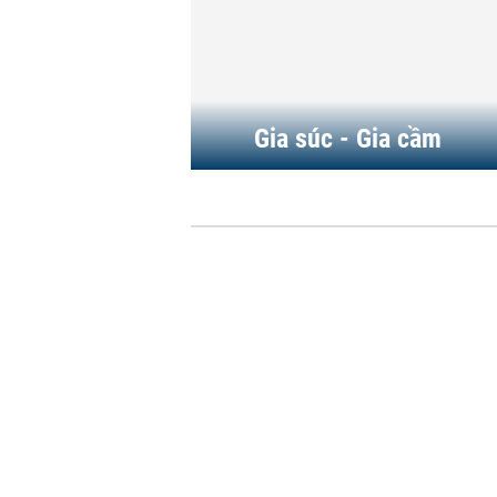
xuống
HÀNG HÓA
-
8 giờ trước
Gia súc - Gia cầm