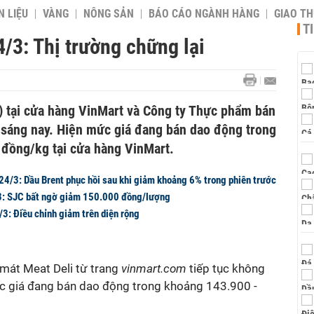
 LIỆU
VÀNG
NÔNG SẢN
BÁO CÁO NGÀNH HÀNG
GIAO T
T
4/3: Thị trường chững lại
3) tại cửa hàng VinMart và Công ty Thực phẩm bán
g sáng nay. Hiện mức giá đang bán dao động trong
đồng/kg tại cửa hàng VinMart.
24/3: Dầu Brent phục hồi sau khi giảm khoảng 6% trong phiên trước
3: SJC bất ngờ giảm 150.000 đồng/lượng
3: Điều chỉnh giảm trên diện rộng
mát Meat Deli từ trang
vinmart.com
tiếp tục không
ức giá đang bán dao động trong khoảng 143.900 -