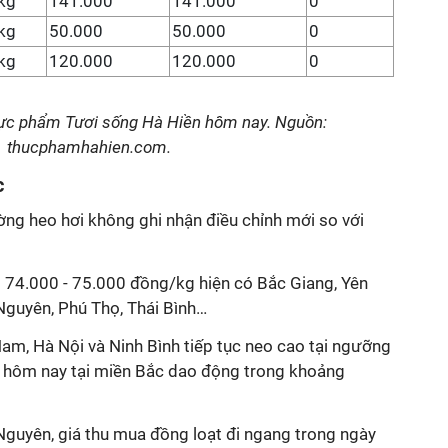
kg
141.000
141.000
0
kg
50.000
50.000
0
kg
120.000
120.000
0
hực phẩm Tươi sống Hà Hiền hôm nay. Nguồn:
thucphamhahien.com.
c
ường heo hơi không ghi nhận điều chỉnh mới so với
 74.000 - 75.000 đồng/kg hiện có Bắc Giang, Yên
 Nguyên, Phú Thọ, Thái Bình…
am, Hà Nội và Ninh Bình tiếp tục neo cao tại ngưỡng
i hôm nay tại miền Bắc dao động trong khoảng
Nguyên, giá thu mua đồng loạt đi ngang trong ngày