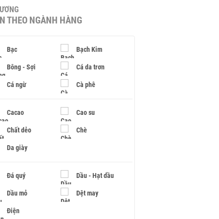
HƯƠNG
IN THEO NGÀNH HÀNG
Bạc
Bạch Kim
Bông - Sợi
Cá da trơn
Cá ngừ
Cà phê
Cacao
Cao su
Chất dẻo
Chè
Da giày
Đá quý
Dầu - Hạt dầu
Dầu mỏ
Dệt may
Điện