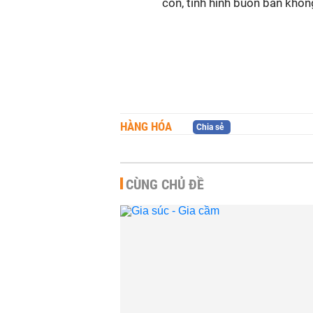
con, tình hình buôn bán khô
HÀNG HÓA
Chia sẻ
CÙNG CHỦ ĐỀ
Giá thực phẩm, rau xanh hạ
nhiệt
HÀNG HÓA
-
1 phút trước
Dự báo giá heo hơi ngày
6/8: Sẽ giữ xu hướng đi