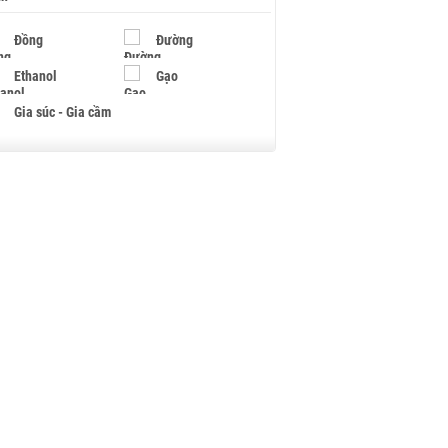
Đồng
Đường
Ethanol
Gạo
Gia súc - Gia cầm
Giấy
Gỗ
Hạt điều
Hồ tiêu - Hạt tiêu
Khí đốt
Kim loại khác
Mắc ca
Muối
Ngũ cốc
Nhựa - Hạt nhựa
Palladium
Phân bón