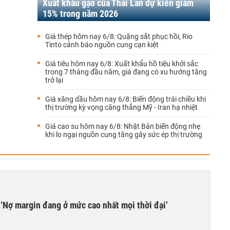
Xuất khẩu gạo của Thái Lan dự kiến giảm
15% trong năm 2026
Giá thép hôm nay 6/8: Quặng sắt phục hồi, Rio
Tinto cảnh báo nguồn cung cạn kiệt
Giá tiêu hôm nay 6/8: Xuất khẩu hồ tiêu khởi sắc
trong 7 tháng đầu năm, giá đang có xu hướng tăng
trở lại
Giá xăng dầu hôm nay 6/8: Biến động trái chiều khi
thị trường kỳ vọng căng thẳng Mỹ - Iran hạ nhiệt
Giá cao su hôm nay 6/8: Nhật Bản biến động nhẹ
khi lo ngại nguồn cung tăng gây sức ép thị trường
‘Nợ margin đang ở mức cao nhất mọi thời đại’