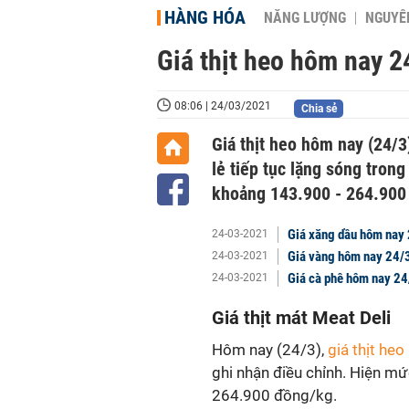
HÀNG HÓA
NĂNG LƯỢNG
NGUYÊN
Giá thịt heo hôm nay 2
08:06 | 24/03/2021
Chia sẻ
Giá thịt heo hôm nay (24/
lẻ tiếp tục lặng sóng tron
khoảng 143.900 - 264.900 
Giá xăng dầu hôm nay 
24-03-2021
Giá vàng hôm nay 24/
24-03-2021
Giá cà phê hôm nay 24/
24-03-2021
Giá thịt mát Meat Deli
Hôm nay (24/3),
giá thịt heo
ghi nhận điều chỉnh. Hiện m
264.900 đồng/kg.