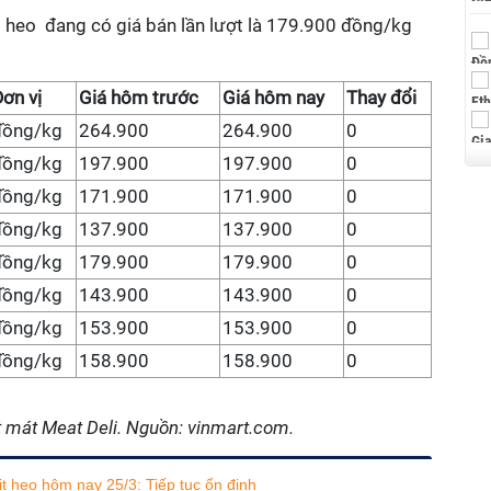
i heo đang có giá bán lần lượt là 179.900 đồng/kg
ơn vị
Giá hôm trước
Giá hôm nay
Thay đổi
đồng/kg
264.900
264.900
0
đồng/kg
197.900
197.900
0
đồng/kg
171.900
171.900
0
đồng/kg
137.900
137.900
0
đồng/kg
179.900
179.900
0
đồng/kg
143.900
143.900
0
đồng/kg
153.900
153.900
0
đồng/kg
158.900
158.900
0
t mát Meat Deli. Nguồn: vinmart.com.
ịt heo hôm nay 25/3: Tiếp tục ổn định