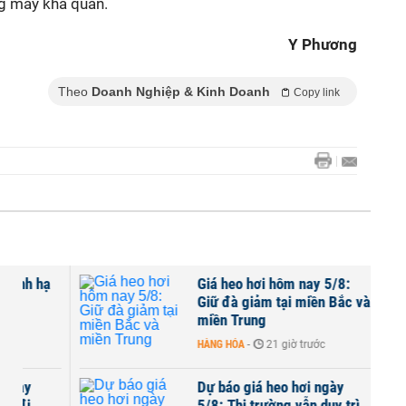
ng mấy khả quan.
Y Phương
Theo
Doanh Nghiệp & Kinh Doanh
Copy link
Giá heo hơi hôm nay 5/8:
Giữ đà giảm tại miền Bắc và
miền Trung
HÀNG HÓA
-
21 giờ trước
Dự báo giá heo hơi ngày
5/8: Thị trường vẫn duy trì