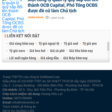
thành OCB Capital, Phó Tổng OCBS
được đề cử làm Chủ tịch
CHỨNG KHOÁN
-
1 phút trước
LIÊN KẾT NỔI BẬT
Giá vàng hôm nay
Tỷ giá ngoại tệ
Tỷ giá usd
Tỷ giá yen
Tỷ giá euro
Giá heo hơi
Giá cà phê
Giá tiêu hôm nay
Lãi suất ngân hàng
Giá xăng dầu
Giá thép hôm nay
Giá sầu riêng
Giá thịt heo
Giá gạo
Giá cao su
Best Retail Brokers
Diễn đàn đầu tư Việt Nam 2026
Trang TTĐTTH của công ty VietNewsCorp
Giấy phép số 3323/GP-TTĐT do Sở VH&TT TP.HCM cấp ngày 20/3/2026
Lầu 5 - Compa Building - 293 Điện Biên Phủ - Phường Gia Định - TP.HCM
Chi nhánh:
Số 5 - Khu 38A Trần Phú - Phường Ba Đình - TP. Hà Nội
Chịu trách nhiệm nội dung:
Hoàng Hữu Lợi
Hotline:
0975798489
Email:
info@vietnambiz.vn
Trách nhiệm về thông tin
DỊCH VỤ QUẢNG CÁO