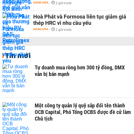
HÀNG HÓA
-
2 giờ trước
Hoà Phát và Formosa liên tục giảm giá
thép HRC vì nhu cầu yếu
HÀNG HÓA
-
2 giờ trước
Tin mới
Tự doanh mua ròng hơn 300 tỷ đồng, DMX
vẫn bị bán mạnh
Một công ty quản lý quỹ sắp đổi tên thành
OCB Capital, Phó Tổng OCBS được đề cử làm
Chủ tịch