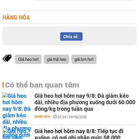
HÀNG HÓA
Chia sẻ
Giá heo hơi
giá thịt heo
giá lợn hơi
Có thể bạn quan tâm
Giá heo hơi hôm nay 9/8: Đà giảm kéo
dài, nhiều địa phương xuống dưới 60.000
đồng/kg trong tuần qua
HÀNG HÓA
-
07:24 | 09/08/2026
Giá heo hơi hôm nay 8/8: Tiếp tục đi
xuống, có nơi ghi nhận mức 58.000