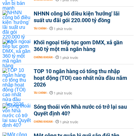
1 phút trước
NHNN công bố điều kiện 'hưởng' lãi
suất ưu đãi gói 220.000 tỷ đồng
TÀI CHÍNH
-
1 phút trước
Khối ngoại tiếp tục gom DMX, xả gần
360 tỷ một mã ngân hàng
CHỨNG KHOÁN
-
1 phút trước
TOP 10 ngân hàng có tổng thu nhập
hoạt động (TOI) cao nhất nửa đầu năm
2026
TÀI CHÍNH
-
1 phút trước
Sóng thoái vốn Nhà nước có trở lại sau
Quyết định 40?
CHỨNG KHOÁN
-
1 phút trước
Một công ty quản lý quỹ sắp đổi tên