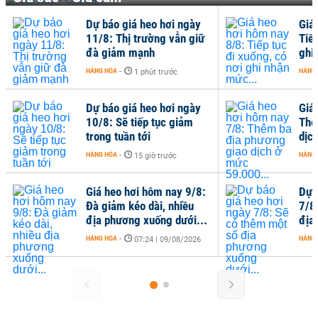
Dự báo giá heo hơi ngày
Giá
11/8: Thị trường vẫn giữ
Tiếp
đà giảm mạnh
ghi
HÀNG HÓA
-
HÀNG
1 phút trước
Dự báo giá heo hơi ngày
Giá
10/8: Sẽ tiếp tục giảm
Thê
trong tuần tới
dịc
HÀNG HÓA
-
HÀNG
15 giờ trước
Giá heo hơi hôm nay 9/8:
Dự 
Đà giảm kéo dài, nhiều
7/8
địa phương xuống dưới...
địa
HÀNG HÓA
-
HÀNG
07:24 | 09/08/2026