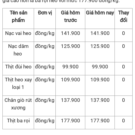
giá cao hơn là ba rọi heo với mức 177.900 đồng/kg.
Tên sản
Đơn vị
Giá hôm
Giá hôm nay
Thay
phẩm
trước
đổi
Nạc vai heo
đồng/kg
141.900
141.900
0
Nạc dăm
đồng/kg
125.900
125.900
0
heo
Thịt đùi heo
đồng/kg
99.900
99.900
0
Thịt heo xay
đồng/kg
109.900
109.900
0
loại 1
Chân giò rút
đồng/kg
137.900
137.900
0
xương
Thịt ba rọi
đồng/kg
177.900
177.900
0