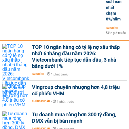
suất cao
nhất
chạm
8%/năm
TÀI CHÍNH
-
2 giờ trước
TOP 10 ngân hàng có tỷ lệ nợ xấu thấp
nhất 6 tháng đầu năm 2026:
Vietcombank tiếp tục dẫn đầu, 3 nhà
băng dưới 1%
TÀI CHÍNH
-
1 phút trước
Vingroup chuyển nhượng hơn 4,8 triệu
cổ phiếu VHM
CHỨNG KHOÁN
-
1 phút trước
Tự doanh mua ròng hơn 300 tỷ đồng,
DMX vẫn bị bán mạnh
CHỨNG KHOÁN
-