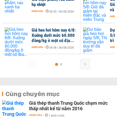
hạ nhiệt
Giữ
và 
HÀNG HÓA
-
06:55 | 06/08/2026
HÀNG
Giá heo hơi hôm nay 6/8:
Dự 
Xuống dưới mức 60.000
5/8
đồng/kg ở một số địa...
trì
HÀNG HÓA
-
HÀNG
06:08 | 06/08/2026
Cùng chuyên mục
Giá thép thanh Trung Quốc chạm mức
thấp nhất kể từ năm 2016
HÀNG HÓA
-
1 phút trước