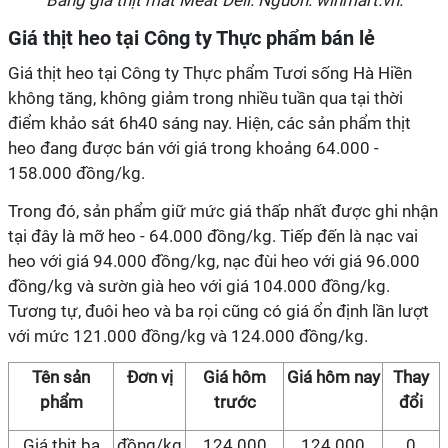
Bảng giá thịt mát Meat Deli. Nguồn: winmart.vn.
Giá thịt heo tại Công ty Thực phẩm bán lẻ
Giá thịt heo tại Công ty Thực phẩm Tươi sống Hà Hiền
không tăng, không giảm trong nhiều tuần qua tại thời
điểm khảo sát 6h40 sáng nay. Hiện, các sản phẩm thịt
heo đang được bán với giá trong khoảng 64.000 -
158.000 đồng/kg.
Trong đó, sản phẩm giữ mức giá thấp nhất được ghi nhận
tại đây là mỡ heo - 64.000 đồng/kg. Tiếp đến là nạc vai
heo với giá 94.000 đồng/kg, nạc đùi heo với giá 96.000
đồng/kg và sườn già heo với giá 104.000 đồng/kg.
Tương tự, đuôi heo và ba rọi cũng có giá ổn định lần lượt
với mức 121.000 đồng/kg và 124.000 đồng/kg.
Tên sản
Đơn vị
Giá hôm
Giá hôm nay
Thay
phẩm
trước
đổi
Giá thịt ba
đồng/kg
124.000
124.000
0