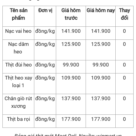
Tên sản
Đơn vị
Giá hôm
Giá hôm nay
Thay
phẩm
trước
đổi
Nạc vai heo
đồng/kg
141.900
141.900
0
Nạc dăm
đồng/kg
125.900
125.900
0
heo
Thịt đùi heo
đồng/kg
99.900
99.900
0
Thịt heo xay
đồng/kg
109.900
109.900
0
loại 1
Chân giò rút
đồng/kg
137.900
137.900
0
xương
Thịt ba rọi
đồng/kg
177.900
177.900
0