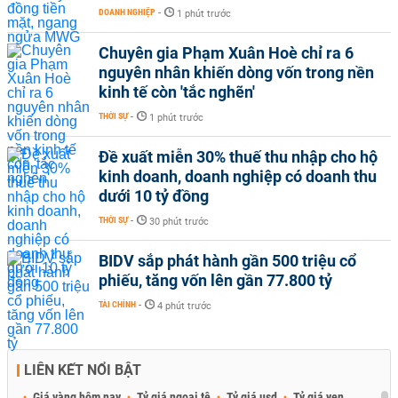
DOANH NGHIỆP
-
1 phút trước
Chuyên gia Phạm Xuân Hoè chỉ ra 6
nguyên nhân khiến dòng vốn trong nền
kinh tế còn 'tắc nghẽn'
THỜI SỰ
-
1 phút trước
Đề xuất miễn 30% thuế thu nhập cho hộ
kinh doanh, doanh nghiệp có doanh thu
dưới 10 tỷ đồng
THỜI SỰ
-
30 phút trước
BIDV sắp phát hành gần 500 triệu cổ
phiếu, tăng vốn lên gần 77.800 tỷ
TÀI CHÍNH
-
4 phút trước
LIÊN KẾT NỔI BẬT
Giá vàng hôm nay
Tỷ giá ngoại tệ
Tỷ giá usd
Tỷ giá yen