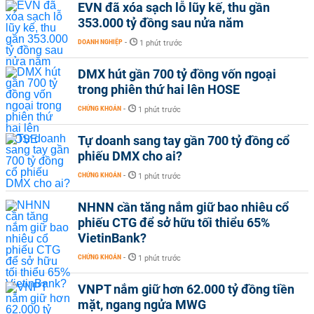
EVN đã xóa sạch lỗ lũy kế, thu gần
353.000 tỷ đồng sau nửa năm
DOANH NGHIỆP
-
1 phút trước
DMX hút gần 700 tỷ đồng vốn ngoại
trong phiên thứ hai lên HOSE
CHỨNG KHOÁN
-
1 phút trước
Tự doanh sang tay gần 700 tỷ đồng cổ
phiếu DMX cho ai?
CHỨNG KHOÁN
-
1 phút trước
NHNN cần tăng nắm giữ bao nhiêu cổ
phiếu CTG để sở hữu tối thiểu 65%
VietinBank?
CHỨNG KHOÁN
-
1 phút trước
VNPT nắm giữ hơn 62.000 tỷ đồng tiền
mặt, ngang ngửa MWG