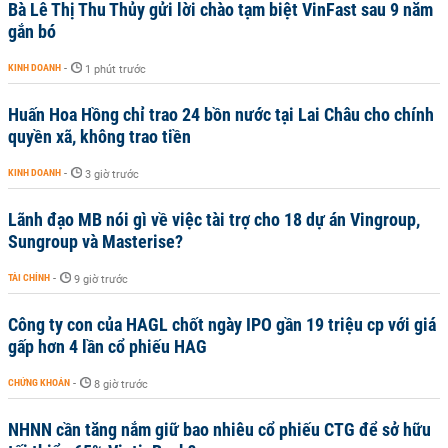
Bà Lê Thị Thu Thủy gửi lời chào tạm biệt VinFast sau 9 năm
gắn bó
KINH DOANH
-
1 phút trước
Huấn Hoa Hồng chỉ trao 24 bồn nước tại Lai Châu cho chính
quyền xã, không trao tiền
KINH DOANH
-
3 giờ trước
Lãnh đạo MB nói gì về việc tài trợ cho 18 dự án Vingroup,
Sungroup và Masterise?
TÀI CHÍNH
-
9 giờ trước
Công ty con của HAGL chốt ngày IPO gần 19 triệu cp với giá
gấp hơn 4 lần cổ phiếu HAG
CHỨNG KHOÁN
-
8 giờ trước
NHNN cần tăng nắm giữ bao nhiêu cổ phiếu CTG để sở hữu