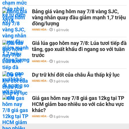
Bảng giá vàng hôm nay 7/8 vàng SJC,
vàng nhẫn quay đầu giảm mạnh 1,7 triệu
đồng/lượng
HÀNG HÓA
-
1 giờ trước
Giá lúa gạo hôm nay 7/8: Lúa tươi tiếp đà
tăng, gạo xuất khẩu đi ngang so với tuần
trước
HÀNG HÓA
-
1 giờ trước
Dự trữ khí đốt của châu Âu thấp kỷ lục
HÀNG HÓA
-
3 giờ trước
Giá gas hôm nay 7/8 giá gas 12kg tại TP
HCM giảm bao nhiêu so với các khu vực
khác?
HÀNG HÓA
-
5 giờ trước