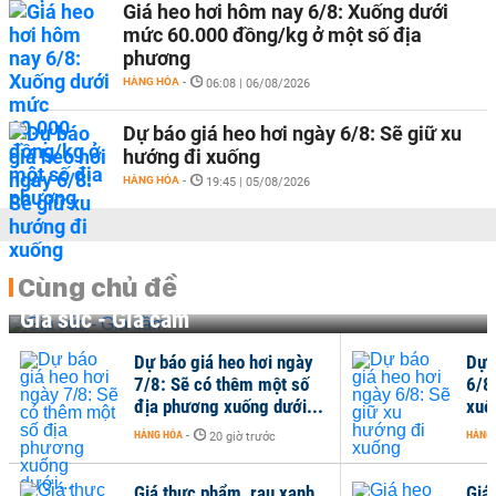
Giá heo hơi hôm nay 6/8: Xuống dưới
mức 60.000 đồng/kg ở một số địa
phương
HÀNG HÓA
-
06:08 | 06/08/2026
Dự báo giá heo hơi ngày 6/8: Sẽ giữ xu
hướng đi xuống
HÀNG HÓA
-
19:45 | 05/08/2026
Cùng chủ đề
Gia súc - Gia cầm
Dự báo giá heo hơi ngày
Dự 
7/8: Sẽ có thêm một số
6/8
địa phương xuống dưới...
xuố
HÀNG HÓA
-
HÀNG
20 giờ trước
Giá thực phẩm, rau xanh
Giá