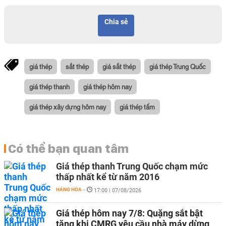
Chia sẻ
giá thép
sắt thép
giá sắt thép
giá thép Trung Quốc
giá thép thanh
giá thép hôm nay
giá thép xây dựng hôm nay
giá thép tấm
Có thể bạn quan tâm
Giá thép thanh Trung Quốc chạm mức
thấp nhất kể từ năm 2016
HÀNG HÓA
-
17:00 | 07/08/2026
Giá thép hôm nay 7/8: Quặng sắt bật
tăng khi CMRG yêu cầu nhà máy dừng