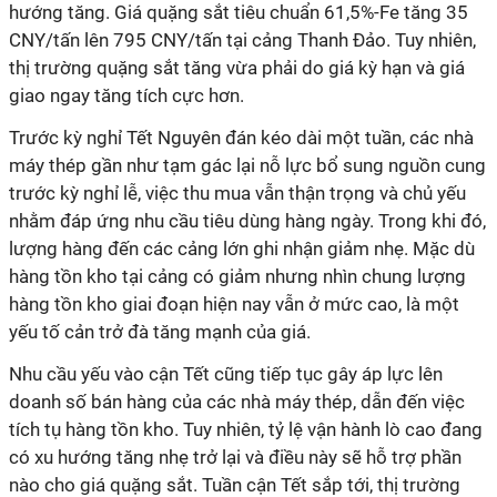
hướng tăng. Giá quặng sắt tiêu chuẩn 61,5%-Fe tăng 35
CNY/tấn lên 795 CNY/tấn tại cảng Thanh Đảo. Tuy nhiên,
thị trường quặng sắt tăng vừa phải do giá kỳ hạn và giá
giao ngay tăng tích cực hơn.
Trước kỳ nghỉ Tết Nguyên đán kéo dài một tuần, các nhà
máy thép gần như tạm gác lại nỗ lực bổ sung nguồn cung
trước kỳ nghỉ lễ, việc thu mua vẫn thận trọng và chủ yếu
nhằm đáp ứng nhu cầu tiêu dùng hàng ngày. Trong khi đó,
lượng hàng đến các cảng lớn ghi nhận giảm nhẹ. Mặc dù
hàng tồn kho tại cảng có giảm nhưng nhìn chung lượng
hàng tồn kho giai đoạn hiện nay vẫn ở mức cao, là một
yếu tố cản trở đà tăng mạnh của giá.
Nhu cầu yếu vào cận Tết cũng tiếp tục gây áp lực lên
doanh số bán hàng của các nhà máy thép, dẫn đến việc
tích tụ hàng tồn kho. Tuy nhiên, tỷ lệ vận hành lò cao đang
có xu hướng tăng nhẹ trở lại và điều này sẽ hỗ trợ phần
nào cho giá quặng sắt. Tuần cận Tết sắp tới, thị trường