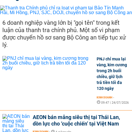
6 doanh nghiệp vàng lớn bị "gọi tên" trong kết
luận của thanh tra chính phủ. Một số vi phạm
được chuyển hồ sơ sang Bộ Công an tiếp tục xử
lý.
PNJ chỉ mua lại
vàng, kim cương
trong 2h buổi
chiều, giữ lịch
trả tiền tối đa
120 ngày
KINH DOANH
-
09:47 | 24/07/2026
AEON bán mảng siêu thị tại Thái Lan,
dồn lực cho ‘cuộc chiến’ tại Việt Nam
KINH DOANH
-