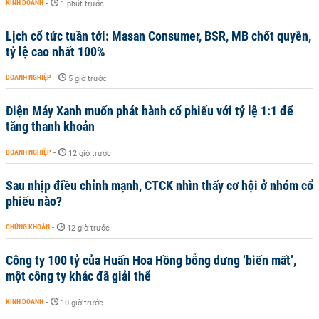
KINH DOANH
-
1 phút trước
Lịch cổ tức tuần tới: Masan Consumer, BSR, MB chốt quyền,
tỷ lệ cao nhất 100%
DOANH NGHIỆP
-
5 giờ trước
Điện Máy Xanh muốn phát hành cổ phiếu với tỷ lệ 1:1 để
tăng thanh khoản
DOANH NGHIỆP
-
12 giờ trước
Sau nhịp điều chỉnh mạnh, CTCK nhìn thấy cơ hội ở nhóm cổ
phiếu nào?
CHỨNG KHOÁN
-
12 giờ trước
Công ty 100 tỷ của Huấn Hoa Hồng bỗng dưng ‘biến mất’,
một công ty khác đã giải thể
KINH DOANH
-
10 giờ trước