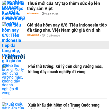
Thuế mới của Mỹ tạo thêm sức ép lên
thủy sản Việt
HÀNG HÓA
-
9 giờ trước
Giá tiêu hôm nay 8/8: Tiêu Indonesia tiếp
đà tăng nhẹ, Việt Nam giữ giá ổn định
HÀNG HÓA
-
10 giờ trước
Tin mới
Phó thủ tướng: Xử lý đến cùng vướng mắc,
không đẩy doanh nghiệp đi vòng
Xuất khẩu đất hiếm của Trung Quốc sang