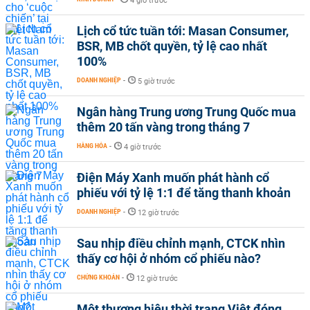
4 giờ trước
Lịch cổ tức tuần tới: Masan Consumer,
BSR, MB chốt quyền, tỷ lệ cao nhất
100%
DOANH NGHIỆP
-
5 giờ trước
Ngân hàng Trung ương Trung Quốc mua
thêm 20 tấn vàng trong tháng 7
HÀNG HÓA
-
4 giờ trước
Điện Máy Xanh muốn phát hành cổ
phiếu với tỷ lệ 1:1 để tăng thanh khoản
DOANH NGHIỆP
-
12 giờ trước
Sau nhịp điều chỉnh mạnh, CTCK nhìn
thấy cơ hội ở nhóm cổ phiếu nào?
CHỨNG KHOÁN
-
12 giờ trước
Một thương hiệu thời trang Việt đóng