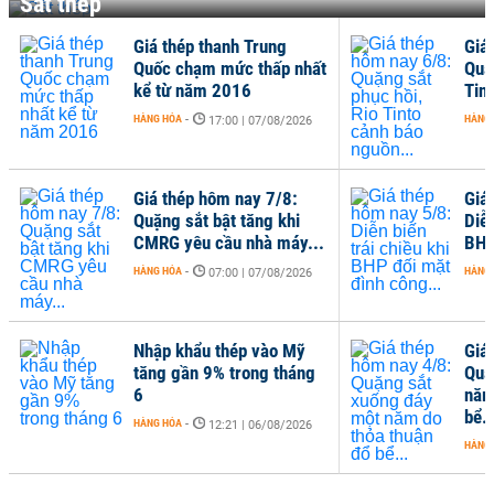
Sắt thép
Giá thép thanh Trung
Giá
Quốc chạm mức thấp nhất
Quặ
kể từ năm 2016
Tin
HÀNG HÓA
-
HÀNG
17:00 | 07/08/2026
Giá thép hôm nay 7/8:
Giá
Quặng sắt bật tăng khi
Diễn
CMRG yêu cầu nhà máy...
BHP
HÀNG HÓA
-
HÀNG
07:00 | 07/08/2026
Nhập khẩu thép vào Mỹ
Giá
tăng gần 9% trong tháng
Quặ
6
năm
bể..
HÀNG HÓA
-
12:21 | 06/08/2026
HÀNG