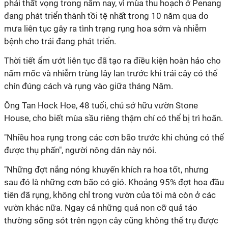
phải thất vọng trong năm nay, vì mùa thu hoạch ở Penang
đang phát triển thành tồi tệ nhất trong 10 năm qua do
mưa liên tục gây ra tình trạng rụng hoa sớm và nhiễm
bệnh cho trái đang phát triển.
Thời tiết ẩm ướt liên tục đã tạo ra điều kiện hoàn hảo cho
nấm mốc và nhiễm trùng lây lan trước khi trái cây có thể
chín đúng cách và rụng vào giữa tháng Năm.
Ông Tan Hock Hoe, 48 tuổi, chủ sở hữu vườn Stone
House, cho biết mùa sầu riêng thậm chí có thể bị trì hoãn.
"Nhiều hoa rụng trong các cơn bão trước khi chúng có thể
được thụ phấn", người nông dân này nói.
"Những đợt nắng nóng khuyến khích ra hoa tốt, nhưng
sau đó là những cơn bão có gió. Khoảng 95% đợt hoa đầu
tiên đã rụng, không chỉ trong vườn của tôi mà còn ở các
vườn khác nữa. Ngay cả những quả non cỡ quả táo
thường sống sót trên ngọn cây cũng không thể trụ được