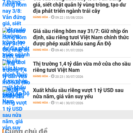
giá, siết chặt quản lý vùng trồng, tạo dư
địa phát triển ngành trái cây
HÀNG HÓA
-
09:22 | 03/08/2026
Giá sầu riêng hôm nay 31/7: Giữ nhịp ổn
định, sầu riêng tươi Việt Nam chính thức
được phép xuất khẩu sang Ấn Độ
HÀNG HÓA
-
09:40 | 31/07/2026
Thị trường 1,4 tỷ dân vừa mở cửa cho sầu
riêng tươi Việt Nam
HÀNG HÓA
-
20:23 | 30/07/2026
Xuất khẩu sầu riêng vượt 1 tỷ USD sau
nửa năm, giá vẫn suy yếu
HÀNG HÓA
-
11:40 | 30/07/2026
Cùng chủ đề