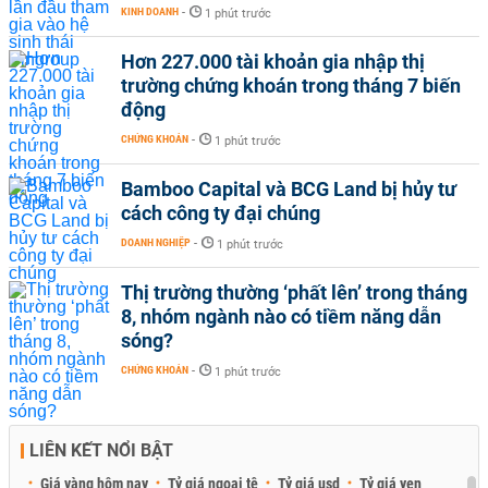
KINH DOANH
-
1 phút trước
Hơn 227.000 tài khoản gia nhập thị
trường chứng khoán trong tháng 7 biến
động
CHỨNG KHOÁN
-
1 phút trước
Bamboo Capital và BCG Land bị hủy tư
cách công ty đại chúng
DOANH NGHIỆP
-
1 phút trước
Thị trường thường ‘phất lên’ trong tháng
8, nhóm ngành nào có tiềm năng dẫn
sóng?
CHỨNG KHOÁN
-
1 phút trước
LIÊN KẾT NỔI BẬT
Giá vàng hôm nay
Tỷ giá ngoại tệ
Tỷ giá usd
Tỷ giá yen