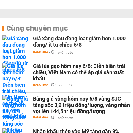
Cùng chuyên mục
Giá xăng dầu đồng loạt giảm hơn 1.000
đồng/lít từ chiều 6/8
HÀNG HÓA
-
1 phút trước
Giá lúa gạo hôm nay 6/8: Diễn biến trái
chiều, Việt Nam có thể áp giá sàn xuất
khẩu
HÀNG HÓA
-
1 phút trước
Bảng giá vàng hôm nay 6/8 vàng SJC
tăng sốc 3,2 triệu đồng/lượng, vàng nhẫn
vọt lên 144,5 triệu đồng/lượng
HÀNG HÓA
-
1 phút trước
Nhập khẩu thép vào Mỹ tăng gần 9%