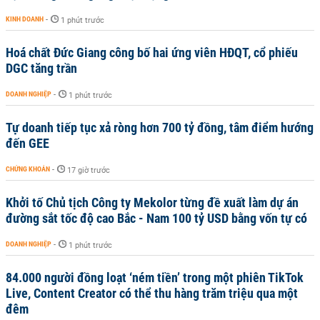
KINH DOANH
-
1 phút trước
Hoá chất Đức Giang công bố hai ứng viên HĐQT, cổ phiếu
DGC tăng trần
DOANH NGHIỆP
-
1 phút trước
Tự doanh tiếp tục xả ròng hơn 700 tỷ đồng, tâm điểm hướng
đến GEE
CHỨNG KHOÁN
-
17 giờ trước
Khởi tố Chủ tịch Công ty Mekolor từng đề xuất làm dự án
đường sắt tốc độ cao Bắc - Nam 100 tỷ USD bằng vốn tự có
DOANH NGHIỆP
-
1 phút trước
84.000 người đồng loạt ‘ném tiền’ trong một phiên TikTok
Live, Content Creator có thể thu hàng trăm triệu qua một
đêm