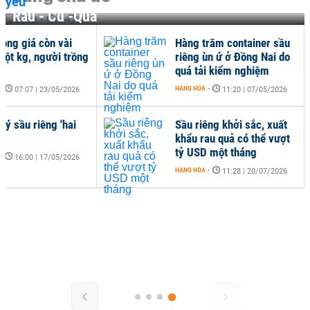
Rau - Củ -Quả
long giá còn vài
Hàng trăm container sầu
một kg, người trồng
riêng ùn ứ ở Đồng Nai do
quá tải kiểm nghiệm
-
HÀNG HÓA
-
07:07 | 23/05/2026
11:20 | 07/05/2026
lý sầu riêng 'hai
Sầu riêng khởi sắc, xuất
khẩu rau quả có thể vượt
tỷ USD một tháng
-
16:00 | 17/05/2026
HÀNG HÓA
-
11:28 | 20/07/2026