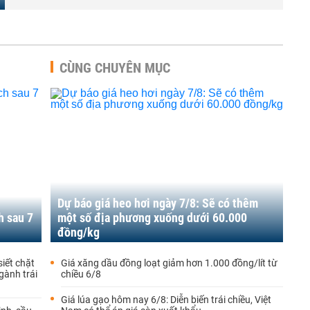
CÙNG CHUYÊN MỤC
Dự báo giá heo hơi ngày 7/8: Sẽ có thêm
h sau 7
một số địa phương xuống dưới 60.000
đồng/kg
siết chặt
Giá xăng dầu đồng loạt giảm hơn 1.000 đồng/lít từ
gành trái
chiều 6/8
Giá lúa gạo hôm nay 6/8: Diễn biến trái chiều, Việt