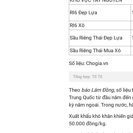
KHU VỰC TÂY NGUYÊN
RI6 Đẹp Lựa
RI6 Xô
Sầu Riêng Thái Đẹp Lựa
Sầu Riêng Thái Mua Xô
Số liệu: Chogia.vn
Tổng hợp: Tố Tố
Theo
báo Lâm Đồng
, số liệ
Trung Quốc từ đầu năm đến g
kỳ năm ngoái. Trong nước, hà
Xuất khẩu khó khăn khiến gi
50.000 đồng/kg.