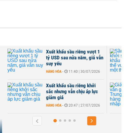
u riêng vượt 1
Sầu riêng khởi sắc, xuất
ửa năm, giá vẫn
khẩu rau quả có thể vượt tỷ
USD một tháng
:40 | 30/07/2026
HÀNG HÓA
-
11:28 | 20/07/2026
u riêng khởi
Giá sầu riêng vẫn giảm sâu
n chịu áp lực
dù Trung Quốc chi hàng tỷ
USD nhập khẩu
:47 | 27/07/2026
HÀNG HÓA
-
07:46 | 13/07/2026