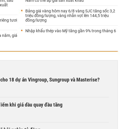
ịnh, sầu
Nam có thể áp giá sàn xuất khẩu
 xuất
Bảng giá vàng hôm nay 6/8 vàng SJC tăng sốc 3,2
triệu đồng/lượng, vàng nhẫn vọt lên 144,5 triệu
riêng tươi
đồng/lượng
Nhập khẩu thép vào Mỹ tăng gần 9% trong tháng 6
a năm, giá
ợ cho 18 dự án Vingroup, Sungroup và Masterise?
iểm khi giá dầu quay đầu tăng