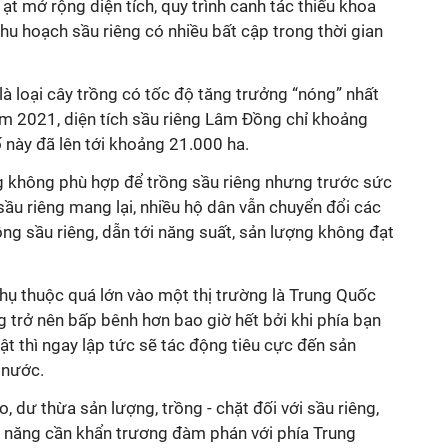
ồ ạt mở rộng diện tích, quy trình canh tác thiếu khoa
hu hoạch sầu riêng có nhiều bất cập trong thời gian
là loại cây trồng có tốc độ tăng trưởng “nóng” nhất
m 2021, diện tích sầu riêng Lâm Đồng chỉ khoảng
ố này đã lên tới khoảng 21.000 ha.
 không phù hợp để trồng sầu riêng nhưng trước sức
sầu riêng mang lại, nhiều hộ dân vẫn chuyển đổi các
ồng sầu riêng, dẫn tới năng suất, sản lượng không đạt
phụ thuộc quá lớn vào một thị trường là Trung Quốc
ng trở nên bấp bênh hơn bao giờ hết bởi khi phía bạn
ật thì ngay lập tức sẽ tác động tiêu cực đến sản
g nước.
 dư thừa sản lượng, trồng - chặt đối với sầu riêng,
 năng cần khẩn trương đàm phán với phía Trung