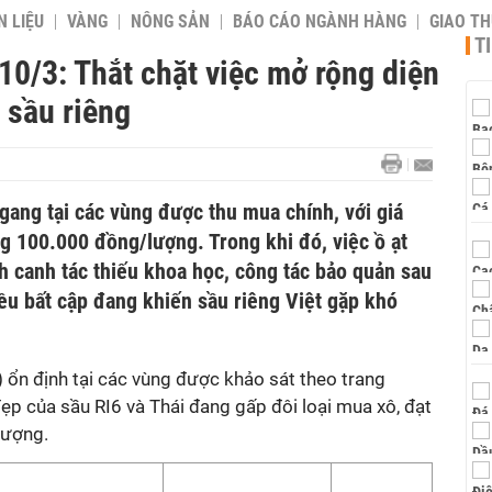
 LIỆU
VÀNG
NÔNG SẢN
BÁO CÁO NGÀNH HÀNG
GIAO T
T
10/3: Thắt chặt việc mở rộng diện
c sầu riêng
gang tại các vùng được thu mua chính, với giá
ng 100.000 đồng/lượng. Trong khi đó, việc ồ ạt
nh canh tác thiếu khoa học, công tác bảo quản sau
ều bất cập đang khiến sầu riêng Việt gặp khó
ổn định tại các vùng được khảo sát theo trang
đẹp của sầu RI6 và Thái đang gấp đôi loại mua xô, đạt
lượng.