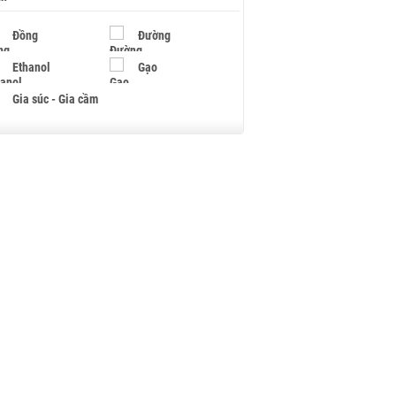
Đồng
Đường
Ethanol
Gạo
Gia súc - Gia cầm
Giấy
Gỗ
Hạt điều
Hồ tiêu - Hạt tiêu
Khí đốt
Kim loại khác
Mắc ca
Muối
Ngũ cốc
Nhựa - Hạt nhựa
Palladium
Phân bón