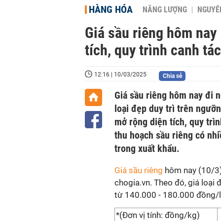
HÀNG HÓA
NĂNG LƯỢNG
NGUYÊN
Giá sầu riêng hôm nay 
tích, quy trình canh tá
12:16 | 10/03/2025
Chia sẻ
Giá sầu riêng hôm nay đi n
loại đẹp duy trì trên ngưỡ
mở rộng diện tích, quy trì
thu hoạch sầu riêng có nhi
trong xuất khẩu.
Giá sầu riêng
hôm nay (10/3) 
chogia.vn. Theo đó, giá loại 
từ 140.000 - 180.000 đồng/
*(Đơn vị tính: đồng/kg)