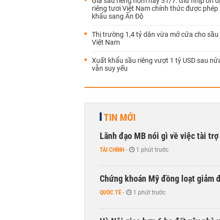
Giá sầu riêng hôm nay 31/7: Giữ nhịp ổn đ
riêng tươi Việt Nam chính thức được phép
khẩu sang Ấn Độ
Thị trường 1,4 tỷ dân vừa mở cửa cho sầu 
Việt Nam
Xuất khẩu sầu riêng vượt 1 tỷ USD sau nử
vẫn suy yếu
TIN MỚI
Lãnh đạo MB nói gì về việc tài tr
TÀI CHÍNH
-
1 phút trước
Chứng khoán Mỹ đồng loạt giảm đ
QUỐC TẾ
-
1 phút trước