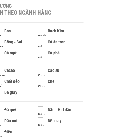
HƯƠNG
IN THEO NGÀNH HÀNG
Bạc
Bạch Kim
Bông - Sợi
Cá da trơn
Cá ngừ
Cà phê
Cacao
Cao su
Chất dẻo
Chè
Da giày
Đá quý
Dầu - Hạt dầu
Dầu mỏ
Dệt may
Điện