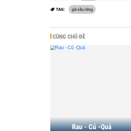
giá sầu riêng
TAG:
CÙNG CHỦ ĐỀ
Xuất khẩu sầ
tỷ USD sau n
suy yếu
HÀNG HÓA
-
11
Xuất khẩu sầ
sắc nhưng vẫ
giảm giá
HÀNG HÓA
-
20
Rau - Củ -Quả