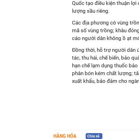
Quốc tạo điều kiện thuận lợ
lượng sầu riêng.
Các địa phương có vùng trồn
mã số vùng trồng; khâu đóng
cáo người dân không ồ ạt mở 
Đồng thời, hỗ trợ người dân
tác, thu hái, chế biến, bảo 
hạn chế lạm dụng thuốc bảo v
phân bón kém chất lượng; tă
xuất khẩu, bảo đảm cho ngành
HÀNG HÓA
Chia sẻ