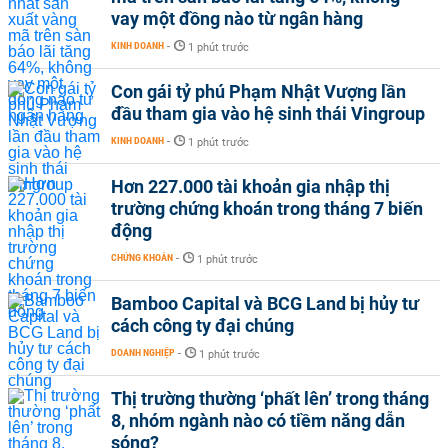
vay một đồng nào từ ngân hàng
KINH DOANH
-
1 phút trước
Con gái tỷ phú Phạm Nhật Vượng lần
đầu tham gia vào hệ sinh thái Vingroup
KINH DOANH
-
1 phút trước
Hơn 227.000 tài khoản gia nhập thị
trường chứng khoán trong tháng 7 biến
động
CHỨNG KHOÁN
-
1 phút trước
Bamboo Capital và BCG Land bị hủy tư
cách công ty đại chúng
DOANH NGHIỆP
-
1 phút trước
Thị trường thường ‘phất lên’ trong tháng
8, nhóm ngành nào có tiềm năng dẫn
sóng?