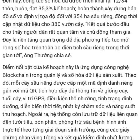
Đến nay, công tác số hóa đã được triển khai tại 12/34
thôn, buôn, đạt 35,3% kế hoạch; hoàn thành xây dựng bản
đồ số và định vị tọa độ đối với 354 ha sầu riêng, đồng thời
cập nhật dữ liệu cho 380 vườn cây. “Kết quả bước đầu
cho thấy người dân rất quan tâm và chủ động tham gia.
Đây là nền tảng quan trọng để địa phương tiếp tục mở
rộng số hóa trên toàn bộ diện tích sầu riêng trong thời
gian tới”, ông Thưởng chia sẻ.
Điểm nổi bật của kế hoạch này là ứng dụng công nghệ
Blockchain trong quản lý và số hóa dữ liệu sản xuất. Theo
đó, mỗi cây sầu riêng được cấp một mã định danh riêng
gắn với mã QR, tích hợp đầy đủ thông tin về giống cây,
tuổi cây, vị trí GPS, điều kiện thổ nhưỡng, tình trạng dinh
dưỡng, diễn biến thời tiết, nhật ký chăm sóc và năng suất
thu hoạch. Ngoài ra, hệ thống còn lưu trữ dữ liệu liên quan
đến tưới tiêu, bón phân, phòng trừ sâu bệnh, hình ảnh
thực tế theo từng giai đoạn sinh trưởng, cùng các giấy
chứng nhận vùng trồng và kết quả kiểm định chất lượng.