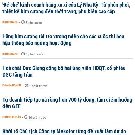
'Đế chế’ kinh doanh hàng xa xỉ của Lý Nhã Kỳ: Từ phân phối,
thiết kế kim cương đến thời trang, phụ kiện cao cấp
KINH DOANH
-
5 giờ trước
Hãng kim cương tài trợ vương miện cho các cuộc thi hoa
hậu thông báo ngừng hoạt động
KINH DOANH
-
1 phút trước
Hoá chất Đức Giang công bố hai ứng viên HĐQT, cổ phiếu
DGC tăng trần
DOANH NGHIỆP
-
1 phút trước
Tự doanh tiếp tục xả ròng hơn 700 tỷ đồng, tâm điểm hướng
đến GEE
CHỨNG KHOÁN
-
16 giờ trước
Khởi tố Chủ tịch Công ty Mekolor từng đề xuất làm dự án