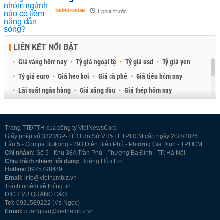
CHỨNG KHOÁN
-
1 phút trước
LIÊN KẾT NỔI BẬT
Giá vàng hôm nay
Tỷ giá ngoại tệ
Tỷ giá usd
Tỷ giá yen
Tỷ giá euro
Giá heo hơi
Giá cà phê
Giá tiêu hôm nay
Lãi suất ngân hàng
Giá xăng dầu
Giá thép hôm nay
Giá sầu riêng
Giá thịt heo
Giá gạo
Giá cao su
Best Retail Brokers
Diễn đàn đầu tư Việt Nam 2026
Trang TTĐTTH của công ty VietNewsCorp
Giấy phép số 3323/GP-TTĐT do Sở VH&TT TP.HCM cấp ngày 20/3/2026
Lầu 5 - Compa Building - 293 Điện Biên Phủ - Phường Gia Định - TP.HCM
Chi nhánh:
Số 5 - Khu 38A Trần Phú - Phường Ba Đình - TP. Hà Nội
Chịu trách nhiệm nội dung:
Hoàng Hữu Lợi
Hotline:
0975798489
Email:
info@vietnambiz.vn
Trách nhiệm về thông tin
DỊCH VỤ QUẢNG CÁO
Tel:
0931589222 (Ms Ngọc)
Email:
quangcao@vietnambiz.vn