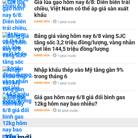
Giá lúa gạo hôm nay 6/8: Diễn biến trái
chiều, Việt Nam có thể áp giá sàn xuất
khẩu
HÀNG HÓA
-
1 phút trước
Bảng giá vàng hôm nay 6/8 vàng SJC
tăng sốc 3,2 triệu đồng/lượng, vàng nhẫn
vọt lên 144,5 triệu đồng/lượng
HÀNG HÓA
-
1 phút trước
Nhập khẩu thép vào Mỹ tăng gần 9%
trong tháng 6
HÀNG HÓA
-
1 phút trước
Giá gas hôm nay 6/8 giá đổi bình gas
12kg hôm nay bao nhiêu?
HÀNG HÓA
-
43 phút trước
Tin mới