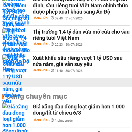
định, sầu riêng tươi Việt Nam chính thức
được phép xuất khẩu sang Ấn Độ
HÀNG HÓA
-
09:40 | 31/07/2026
Thị trường 1,4 tỷ dân vừa mở cửa cho sầu
riêng tươi Việt Nam
HÀNG HÓA
-
20:23 | 30/07/2026
Xuất khẩu sầu riêng vượt 1 tỷ USD sau
nửa năm, giá vẫn suy yếu
HÀNG HÓA
-
11:40 | 30/07/2026
Cùng chuyên mục
Giá xăng dầu đồng loạt giảm hơn 1.000
đồng/lít từ chiều 6/8
HÀNG HÓA
-
1 phút trước