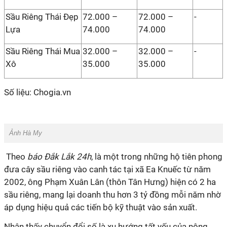
Sầu Riêng Thái Đẹp
72.000 –
72.000 –
-
Lựa
74.000
74.000
Sầu Riêng Thái Mua
32.000 –
32.000 –
-
Xô
35.000
35.000
Số liệu: Chogia.vn
Ảnh
Hà My
Theo
báo Đắk Lắk 24h
, là một trong những hộ tiên phong
đưa cây sầu riêng vào canh tác tại xã Ea Knuếc từ năm
2002, ông Phạm Xuân Lân (thôn Tân Hưng) hiện có 2 ha
sầu riêng, mang lại doanh thu hơn 3 tỷ đồng mỗi năm nhờ
áp dụng hiệu quả các tiến bộ kỹ thuật vào sản xuất.
Nhận thấy chuyển đổi số là xu hướng tất yếu của nông