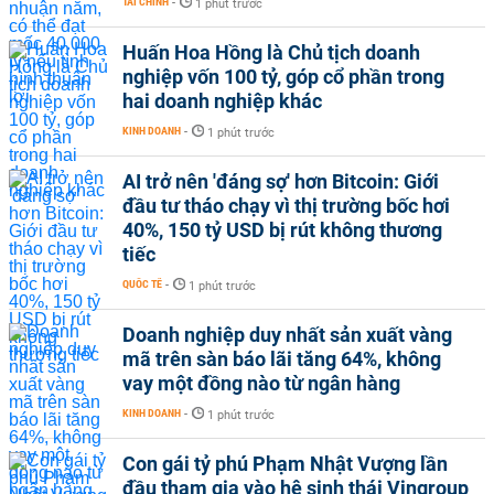
TÀI CHÍNH
-
1 phút trước
Huấn Hoa Hồng là Chủ tịch doanh
nghiệp vốn 100 tỷ, góp cổ phần trong
hai doanh nghiệp khác
KINH DOANH
-
1 phút trước
AI trở nên 'đáng sợ' hơn Bitcoin: Giới
đầu tư tháo chạy vì thị trường bốc hơi
40%, 150 tỷ USD bị rút không thương
tiếc
QUỐC TẾ
-
1 phút trước
Doanh nghiệp duy nhất sản xuất vàng
mã trên sàn báo lãi tăng 64%, không
vay một đồng nào từ ngân hàng
KINH DOANH
-
1 phút trước
Con gái tỷ phú Phạm Nhật Vượng lần
đầu tham gia vào hệ sinh thái Vingroup