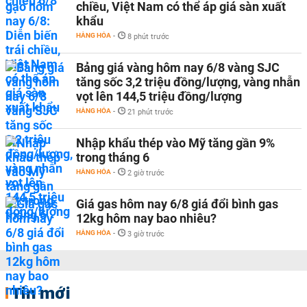
chiều, Việt Nam có thể áp giá sàn xuất
khẩu
HÀNG HÓA
-
8 phút trước
Bảng giá vàng hôm nay 6/8 vàng SJC
tăng sốc 3,2 triệu đồng/lượng, vàng nhẫn
vọt lên 144,5 triệu đồng/lượng
HÀNG HÓA
-
21 phút trước
Nhập khẩu thép vào Mỹ tăng gần 9%
trong tháng 6
HÀNG HÓA
-
2 giờ trước
Giá gas hôm nay 6/8 giá đổi bình gas
12kg hôm nay bao nhiêu?
HÀNG HÓA
-
3 giờ trước
Tin mới