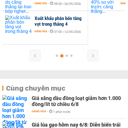
HÀNG HÓA
-
6/05/2026
08:06 | 13/05/2026
ón tăng
2/05/2026
Cùng chuyên mục
Giá xăng dầu đồng loạt giảm hơn 1.000
đồng/lít từ chiều 6/8
HÀNG HÓA
-
1 phút trước
Giá lúa gạo hôm nay 6/8: Diễn biến trái