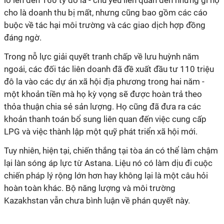
lồ lên đến 160 tỷ đô la - chủ yếu liên quan đến những gì họ
cho là doanh thu bị mất, nhưng cũng bao gồm các cáo
buộc về tác hại môi trường và các giao dịch hợp đồng
đáng ngờ.
Trong nỗ lực giải quyết tranh chấp về lưu huỳnh năm
ngoái, các đối tác liên doanh đã đề xuất đầu tư 110 triệu
đô la vào các dự án xã hội địa phương trong hai năm -
một khoản tiền mà họ kỳ vọng sẽ được hoàn trả theo
thỏa thuận chia sẻ sản lượng. Họ cũng đã đưa ra các
khoản thanh toán bổ sung liên quan đến việc cung cấp
LPG và việc thành lập một quỹ phát triển xã hội mới.
Tuy nhiên, hiện tại, chiến thắng tại tòa án có thể làm chậm
lại làn sóng áp lực từ Astana. Liệu nó có làm dịu đi cuộc
chiến pháp lý rộng lớn hơn hay không lại là một câu hỏi
hoàn toàn khác. Bộ năng lượng và môi trường
Kazakhstan vẫn chưa bình luận về phán quyết này.