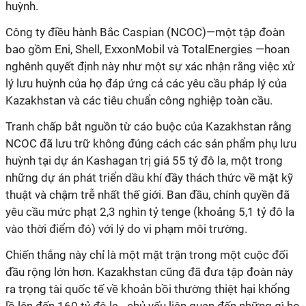
huỳnh.
Công ty điều hành Bắc Caspian (NCOC)—một tập đoàn
bao gồm Eni, Shell, ExxonMobil và TotalEnergies —hoan
nghênh quyết định này như một sự xác nhận rằng việc xử
lý lưu huỳnh của họ đáp ứng cả các yêu cầu pháp lý của
Kazakhstan và các tiêu chuẩn công nghiệp toàn cầu.
Tranh chấp bắt nguồn từ cáo buộc của Kazakhstan rằng
NCOC đã lưu trữ không đúng cách các sản phẩm phụ lưu
huỳnh tại dự án Kashagan trị giá 55 tỷ đô la, một trong
những dự án phát triển dầu khí đầy thách thức về mặt kỹ
thuật và chậm trễ nhất thế giới. Ban đầu, chính quyền đã
yêu cầu mức phạt 2,3 nghìn tỷ tenge (khoảng 5,1 tỷ đô la
vào thời điểm đó) với lý do vi phạm môi trường.
Chiến thắng này chỉ là một mặt trận trong một cuộc đối
đầu rộng lớn hơn. Kazakhstan cũng đã đưa tập đoàn này
ra trọng tài quốc tế về khoản bồi thường thiệt hại khổng