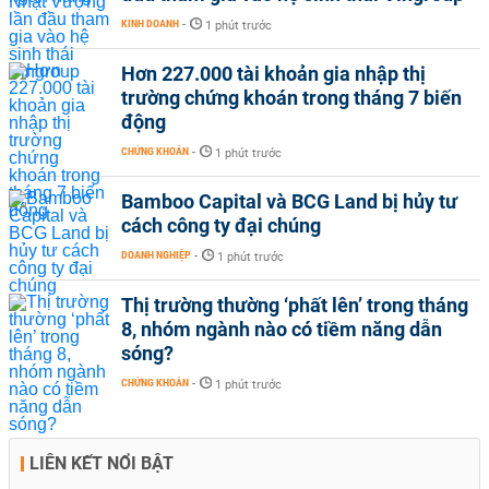
KINH DOANH
-
1 phút trước
Hơn 227.000 tài khoản gia nhập thị
trường chứng khoán trong tháng 7 biến
động
CHỨNG KHOÁN
-
1 phút trước
Bamboo Capital và BCG Land bị hủy tư
cách công ty đại chúng
DOANH NGHIỆP
-
1 phút trước
Thị trường thường ‘phất lên’ trong tháng
8, nhóm ngành nào có tiềm năng dẫn
sóng?
CHỨNG KHOÁN
-
1 phút trước
LIÊN KẾT NỔI BẬT