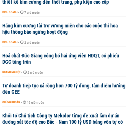
thiết kế kim cương đến thời trang, phụ kiện cao cấp
KINH DOANH
-
7 giờ trước
Hãng kim cương tài trợ vương miện cho các cuộc thi hoa
hậu thông báo ngừng hoạt động
KINH DOANH
-
2 giờ trước
Hoá chất Đức Giang công bố hai ứng viên HĐQT, cổ phiếu
DGC tăng trần
DOANH NGHIỆP
-
2 giờ trước
Tự doanh tiếp tục xả ròng hơn 700 tỷ đồng, tâm điểm hướng
đến GEE
CHỨNG KHOÁN
-
19 giờ trước
Khởi tố Chủ tịch Công ty Mekolor từng đề xuất làm dự án
đường sắt tốc độ cao Bắc - Nam 100 tỷ USD bằng vốn tự có