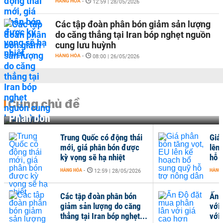
HÀNG HÓA
-
12:59 | 28/05/2026
Các tập đoàn phân bón giảm sản lượng
do căng thẳng tại Iran bóp nghẹt nguồn
cung lưu huỳnh
HÀNG HÓA
-
08:00 | 26/05/2026
Cùng chủ đề
Phân bón
ng thái
Giá phân bón tăng vọt, EU
n được
lên kế hoạch bổ sung quỹ
ệt
hỗ trợ nông dân
HÀNG HÓA
-
8/05/2026
11:59 | 20/05/2026
n bón
Ấn Độ đặt mua phân lân
o căng
với giá cao hơn 40% so
 nghẹt...
với trước căng thẳng...