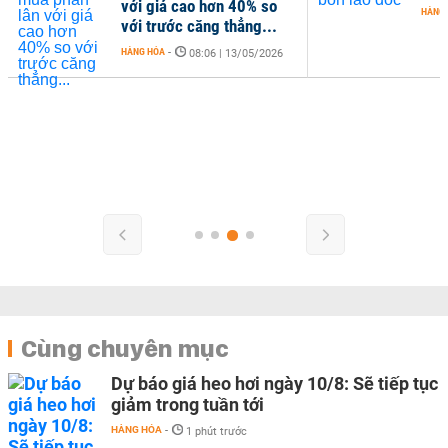
với giá cao hơn 40% so
HÀNG
với trước căng thẳng...
HÀNG HÓA
-
08:06 | 13/05/2026
Cùng chuyên mục
Dự báo giá heo hơi ngày 10/8: Sẽ tiếp tục
giảm trong tuần tới
HÀNG HÓA
-
1 phút trước