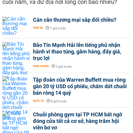
cuối năm, và dư địa nới lỏng còn bao nhiêu?
Cán cân thương mại sắp đổi chiều?
THỜI SỰ
-
7 giờ trước
Bảo Tín Mạnh Hải lên tiếng phủ nhận
hành vi thao túng, găm hàng, đẩy giá,
trục lợi
KINH DOANH
-
3 giờ trước
Tập đoàn của Warren Buffett mua ròng
gần 20 tỷ USD cổ phiếu, chấm dứt chuỗi
bán ròng 14 quý
QUỐC TẾ
-
8 giờ trước
Chuỗi phòng gym tại TP HCM bất ngờ
đóng cửa tất cả cơ sở, hàng trăm hội
viên bơ vơ