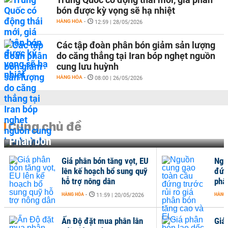
bón được kỳ vọng sẽ hạ nhiệt
HÀNG HÓA
-
12:59 | 28/05/2026
Các tập đoàn phân bón giảm sản lượng
do căng thẳng tại Iran bóp nghẹt nguồn
cung lưu huỳnh
HÀNG HÓA
-
08:00 | 26/05/2026
Cùng chủ đề
Phân bón
Giá phân bón tăng vọt, EU
Ngu
lên kế hoạch bổ sung quỹ
đứn
hỗ trợ nông dân
phân
HÀNG HÓA
-
HÀNG
11:59 | 20/05/2026
Ấn Độ đặt mua phân lân
Giá