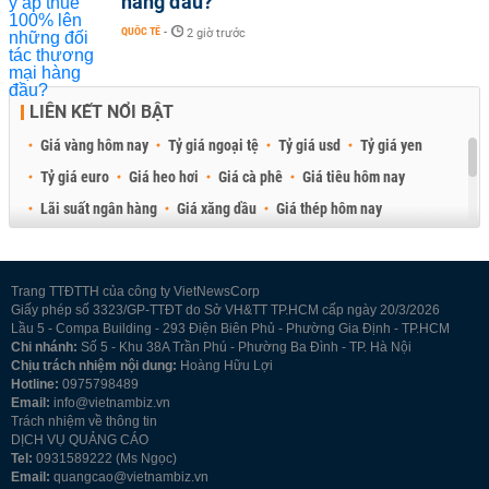
hàng đầu?
QUỐC TẾ
-
2 giờ trước
LIÊN KẾT NỔI BẬT
Giá vàng hôm nay
Tỷ giá ngoại tệ
Tỷ giá usd
Tỷ giá yen
Tỷ giá euro
Giá heo hơi
Giá cà phê
Giá tiêu hôm nay
Lãi suất ngân hàng
Giá xăng dầu
Giá thép hôm nay
Giá sầu riêng
Giá thịt heo
Giá gạo
Giá cao su
Best Retail Brokers
Diễn đàn đầu tư Việt Nam 2026
Trang TTĐTTH của công ty VietNewsCorp
Giấy phép số 3323/GP-TTĐT do Sở VH&TT TP.HCM cấp ngày 20/3/2026
Lầu 5 - Compa Building - 293 Điện Biên Phủ - Phường Gia Định - TP.HCM
Chi nhánh:
Số 5 - Khu 38A Trần Phú - Phường Ba Đình - TP. Hà Nội
Chịu trách nhiệm nội dung:
Hoàng Hữu Lợi
Hotline:
0975798489
Email:
info@vietnambiz.vn
Trách nhiệm về thông tin
DỊCH VỤ QUẢNG CÁO
Tel:
0931589222 (Ms Ngọc)
Email:
quangcao@vietnambiz.vn