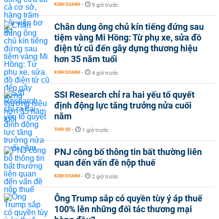
KINH DOANH
-
9 giờ trước
Chân dung ông chủ kín tiếng đứng sau
tiệm vàng Mi Hồng: Từ phụ xe, sửa đồ
điện tử cũ đến gây dựng thương hiệu
hơn 35 năm tuổi
KINH DOANH
-
4 giờ trước
SSI Research chỉ ra hai yếu tố quyết
định động lực tăng trưởng nửa cuối
năm
THỜI SỰ
-
1 giờ trước
PNJ công bố thông tin bất thường liên
quan đến vấn đề nộp thuế
KINH DOANH
-
2 giờ trước
Ông Trump sắp có quyền tùy ý áp thuế
100% lên những đối tác thương mại