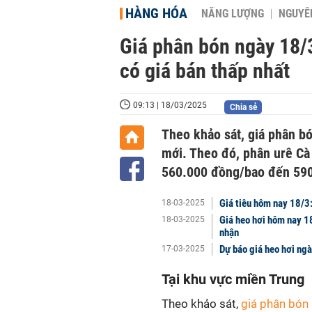
HÀNG HÓA
NĂNG LƯỢNG
NGUYÊN
Giá phân bón ngày 18/3
có giá bán thấp nhất
09:13 | 18/03/2025
Chia sẻ
Theo khảo sát, giá phân b
mới. Theo đó, phân urê C
560.000 đồng/bao đến 59
Giá tiêu hôm nay 18/3:
18-03-2025
Giá heo hơi hôm nay 1
18-03-2025
nhận
Dự báo giá heo hơi ng
17-03-2025
Tại khu vực miền Trung
Theo khảo sát,
giá phân bón