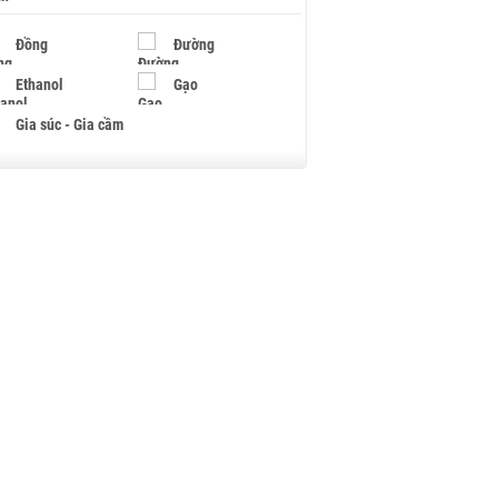
Đồng
Đường
Ethanol
Gạo
Gia súc - Gia cầm
Giấy
Gỗ
Hạt điều
Hồ tiêu - Hạt tiêu
Khí đốt
Kim loại khác
Mắc ca
Muối
Ngũ cốc
Nhựa - Hạt nhựa
Palladium
Phân bón