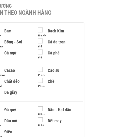
HƯƠNG
IN THEO NGÀNH HÀNG
Bạc
Bạch Kim
Bông - Sợi
Cá da trơn
Cá ngừ
Cà phê
Cacao
Cao su
Chất dẻo
Chè
Da giày
Đá quý
Dầu - Hạt dầu
Dầu mỏ
Dệt may
Điện