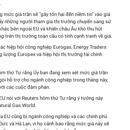
.
g mức giá trần sẽ "gây tổn hại đến niềm tin" vào giá
đẩy những người tham gia thị trường chuyển sang sử
khác bên ngoài EU và khiến châu Âu khó thu hút
g trên thị trường toàn cầu có tính cạnh tranh về giá.
c hiệp hội công nghiệp Eurogas, Energy Traders
g lượng Europex và hiệp hội thị trường tài chính
hôm thứ Tư rằng Ủy ban đang xem xét mức giá trần
ói hỗ trợ cho ngành công nghiệp trong tháng này,
 với các cuộc đàm phán.
U nói với Reuters hôm thứ Tư rằng ý tưởng này
tural Gas World.
ủa EU cũng bị ngành công nghiệp và các chính phủ
Đức và Hà Lan, vì họ cảnh báo rằng mức giá này sẽ