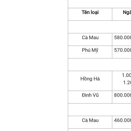
Tên loại
Ngà
Cà Mau
580.000
Phú Mỹ
570.000
1.0
Hồng Hà
1.2
Đình Vũ
800.000
Cà Mau
460.000