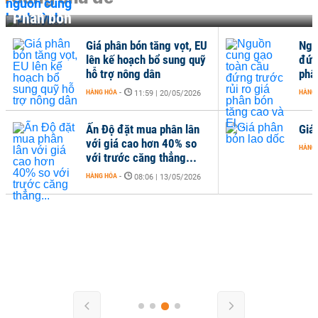
Phân bón
Giá phân bón tăng vọt, EU
Ngu
lên kế hoạch bổ sung quỹ
đứn
hỗ trợ nông dân
phân
HÀNG HÓA
-
HÀNG
11:59 | 20/05/2026
Ấn Độ đặt mua phân lân
Giá
với giá cao hơn 40% so
HÀNG
với trước căng thẳng...
HÀNG HÓA
-
08:06 | 13/05/2026