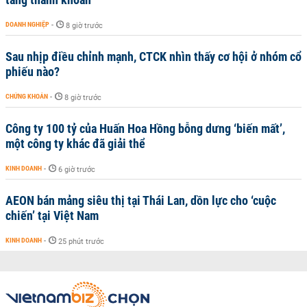
DOANH NGHIỆP
-
8 giờ trước
Sau nhịp điều chỉnh mạnh, CTCK nhìn thấy cơ hội ở nhóm cổ
phiếu nào?
CHỨNG KHOÁN
-
8 giờ trước
Công ty 100 tỷ của Huấn Hoa Hồng bỗng dưng ‘biến mất’,
một công ty khác đã giải thể
KINH DOANH
-
6 giờ trước
AEON bán mảng siêu thị tại Thái Lan, dồn lực cho ‘cuộc
chiến’ tại Việt Nam
KINH DOANH
-
25 phút trước