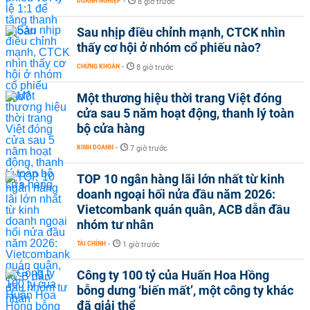
DOANH NGHIỆP
-
8 giờ trước
Sau nhịp điều chỉnh mạnh, CTCK nhìn
thấy cơ hội ở nhóm cổ phiếu nào?
CHỨNG KHOÁN
-
8 giờ trước
Một thương hiệu thời trang Việt đóng
cửa sau 5 năm hoạt động, thanh lý toàn
bộ cửa hàng
KINH DOANH
-
7 giờ trước
TOP 10 ngân hàng lãi lớn nhất từ kinh
doanh ngoại hối nửa đầu năm 2026:
Vietcombank quán quân, ACB dẫn đầu
nhóm tư nhân
TÀI CHÍNH
-
1 giờ trước
Công ty 100 tỷ của Huấn Hoa Hồng
bỗng dưng ‘biến mất’, một công ty khác
đã giải thể