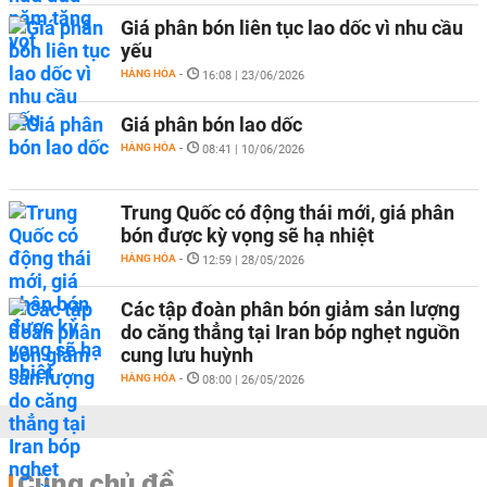
Giá phân bón liên tục lao dốc vì nhu cầu
yếu
HÀNG HÓA
-
16:08 | 23/06/2026
Giá phân bón lao dốc
HÀNG HÓA
-
08:41 | 10/06/2026
Trung Quốc có động thái mới, giá phân
bón được kỳ vọng sẽ hạ nhiệt
HÀNG HÓA
-
12:59 | 28/05/2026
Các tập đoàn phân bón giảm sản lượng
do căng thẳng tại Iran bóp nghẹt nguồn
cung lưu huỳnh
HÀNG HÓA
-
08:00 | 26/05/2026
Cùng chủ đề