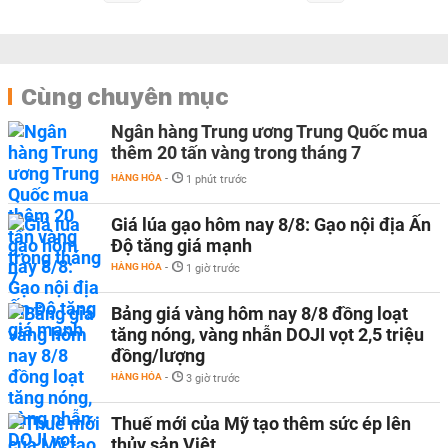
Cùng chuyên mục
Ngân hàng Trung ương Trung Quốc mua
thêm 20 tấn vàng trong tháng 7
HÀNG HÓA
-
1 phút trước
Giá lúa gạo hôm nay 8/8: Gạo nội địa Ấn
Độ tăng giá mạnh
HÀNG HÓA
-
1 giờ trước
Bảng giá vàng hôm nay 8/8 đồng loạt
tăng nóng, vàng nhẫn DOJI vọt 2,5 triệu
đồng/lượng
HÀNG HÓA
-
3 giờ trước
Thuế mới của Mỹ tạo thêm sức ép lên
thủy sản Việt