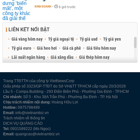
KINH DOANH
-
6 giờ trước
LIÊN KẾT NỔI BẬT
Giá vàng hôm nay
Tỷ giá ngoại tệ
Tỷ giá usd
Tỷ giá yen
Tỷ giá euro
Giá heo hơi
Giá cà phê
Giá tiêu hôm nay
Lãi suất ngân hàng
Giá xăng dầu
Giá thép hôm nay
Giá sầu riêng
Giá thịt heo
Giá gạo
Giá cao su
Best Retail Brokers
Diễn đàn đầu tư Việt Nam 2026
Trang TTĐTTH của công ty VietNewsCorp
Giấy phép số 3323/GP-TTĐT do Sở VH&TT TP.HCM cấp ngày 20/3/2026
Lầu 5 - Compa Building - 293 Điện Biên Phủ - Phường Gia Định - TP.HCM
Chi nhánh:
Số 5 - Khu 38A Trần Phú - Phường Ba Đình - TP. Hà Nội
Chịu trách nhiệm nội dung:
Hoàng Hữu Lợi
Hotline:
0975798489
Email:
info@vietnambiz.vn
Trách nhiệm về thông tin
DỊCH VỤ QUẢNG CÁO
Tel:
0931589222 (Ms Ngọc)
Email:
quangcao@vietnambiz.vn