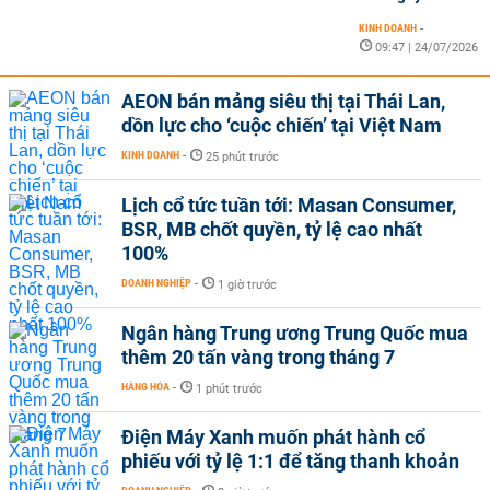
KINH DOANH
-
09:47 | 24/07/2026
AEON bán mảng siêu thị tại Thái Lan,
dồn lực cho ‘cuộc chiến’ tại Việt Nam
KINH DOANH
-
25 phút trước
Lịch cổ tức tuần tới: Masan Consumer,
BSR, MB chốt quyền, tỷ lệ cao nhất
100%
DOANH NGHIỆP
-
1 giờ trước
Ngân hàng Trung ương Trung Quốc mua
thêm 20 tấn vàng trong tháng 7
HÀNG HÓA
-
1 phút trước
Điện Máy Xanh muốn phát hành cổ
phiếu với tỷ lệ 1:1 để tăng thanh khoản