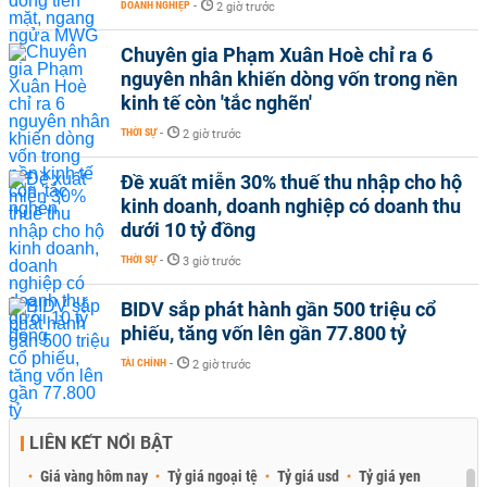
DOANH NGHIỆP
-
2 giờ trước
Chuyên gia Phạm Xuân Hoè chỉ ra 6
nguyên nhân khiến dòng vốn trong nền
kinh tế còn 'tắc nghẽn'
THỜI SỰ
-
2 giờ trước
Đề xuất miễn 30% thuế thu nhập cho hộ
kinh doanh, doanh nghiệp có doanh thu
dưới 10 tỷ đồng
THỜI SỰ
-
3 giờ trước
BIDV sắp phát hành gần 500 triệu cổ
phiếu, tăng vốn lên gần 77.800 tỷ
TÀI CHÍNH
-
2 giờ trước
LIÊN KẾT NỔI BẬT
Giá vàng hôm nay
Tỷ giá ngoại tệ
Tỷ giá usd
Tỷ giá yen