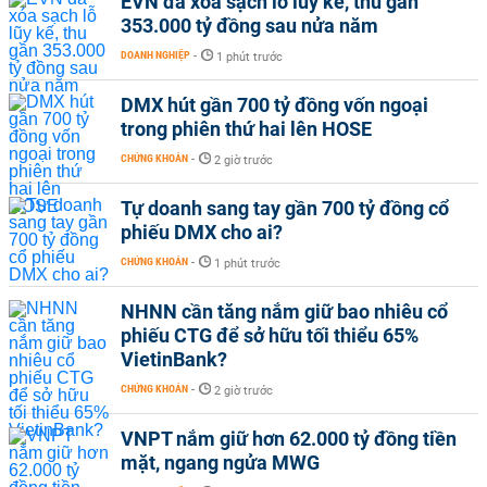
EVN đã xóa sạch lỗ lũy kế, thu gần
353.000 tỷ đồng sau nửa năm
DOANH NGHIỆP
-
1 phút trước
DMX hút gần 700 tỷ đồng vốn ngoại
trong phiên thứ hai lên HOSE
CHỨNG KHOÁN
-
2 giờ trước
Tự doanh sang tay gần 700 tỷ đồng cổ
phiếu DMX cho ai?
CHỨNG KHOÁN
-
1 phút trước
NHNN cần tăng nắm giữ bao nhiêu cổ
phiếu CTG để sở hữu tối thiểu 65%
VietinBank?
CHỨNG KHOÁN
-
2 giờ trước
VNPT nắm giữ hơn 62.000 tỷ đồng tiền
mặt, ngang ngửa MWG