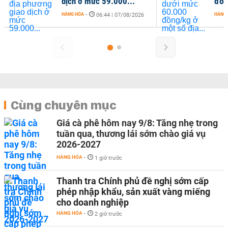
dịch ở mức 59.000...
đồn
HÀNG HÓA
-
HÀNG
06:44 | 07/08/2026
Cùng chuyên mục
Giá cà phê hôm nay 9/8: Tăng nhẹ trong
tuần qua, thương lái sớm chào giá vụ
2026-2027
HÀNG HÓA
-
1 giờ trước
Thanh tra Chính phủ đề nghị sớm cấp
phép nhập khẩu, sản xuất vàng miếng
cho doanh nghiệp
HÀNG HÓA
-
2 giờ trước