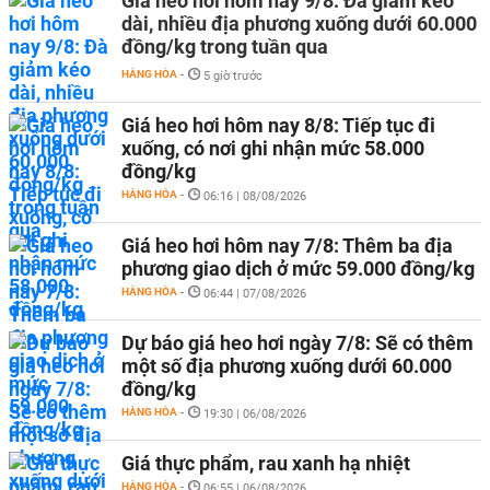
Giá heo hơi hôm nay 9/8: Đà giảm kéo
dài, nhiều địa phương xuống dưới 60.000
đồng/kg trong tuần qua
HÀNG HÓA
-
5 giờ trước
Giá heo hơi hôm nay 8/8: Tiếp tục đi
xuống, có nơi ghi nhận mức 58.000
đồng/kg
HÀNG HÓA
-
06:16 | 08/08/2026
Giá heo hơi hôm nay 7/8: Thêm ba địa
phương giao dịch ở mức 59.000 đồng/kg
HÀNG HÓA
-
06:44 | 07/08/2026
Dự báo giá heo hơi ngày 7/8: Sẽ có thêm
một số địa phương xuống dưới 60.000
đồng/kg
HÀNG HÓA
-
19:30 | 06/08/2026
Giá thực phẩm, rau xanh hạ nhiệt
HÀNG HÓA
-
06:55 | 06/08/2026