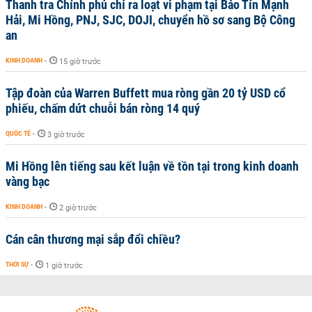
Thanh tra Chính phủ chỉ ra loạt vi phạm tại Bảo Tín Mạnh
Hải, Mi Hồng, PNJ, SJC, DOJI, chuyển hồ sơ sang Bộ Công
an
KINH DOANH
-
15 giờ trước
Tập đoàn của Warren Buffett mua ròng gần 20 tỷ USD cổ
phiếu, chấm dứt chuỗi bán ròng 14 quý
QUỐC TẾ
-
3 giờ trước
Mi Hồng lên tiếng sau kết luận về tồn tại trong kinh doanh
vàng bạc
KINH DOANH
-
2 giờ trước
Cán cân thương mại sắp đổi chiều?
THỜI SỰ
-
1 giờ trước