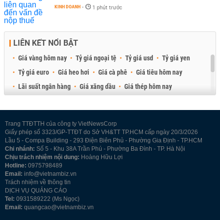
KINH DOANH
-
1 phút trước
LIÊN KẾT NỔI BẬT
Giá vàng hôm nay
Tỷ giá ngoại tệ
Tỷ giá usd
Tỷ giá yen
Tỷ giá euro
Giá heo hơi
Giá cà phê
Giá tiêu hôm nay
Lãi suất ngân hàng
Giá xăng dầu
Giá thép hôm nay
Giá sầu riêng
Giá thịt heo
Giá gạo
Giá cao su
Best Retail Brokers
Diễn đàn đầu tư Việt Nam 2026
Trang TTĐTTH của công ty VietNewsCorp
Giấy phép số 3323/GP-TTĐT do Sở VH&TT TP.HCM cấp ngày 20/3/2026
Lầu 5 - Compa Building - 293 Điện Biên Phủ - Phường Gia Định - TP.HCM
Chi nhánh:
Số 5 - Khu 38A Trần Phú - Phường Ba Đình - TP. Hà Nội
Chịu trách nhiệm nội dung:
Hoàng Hữu Lợi
Hotline:
0975798489
Email:
info@vietnambiz.vn
Trách nhiệm về thông tin
DỊCH VỤ QUẢNG CÁO
Tel:
0931589222 (Ms Ngọc)
Email:
quangcao@vietnambiz.vn