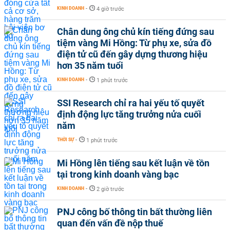
KINH DOANH
-
4 giờ trước
Chân dung ông chủ kín tiếng đứng sau
tiệm vàng Mi Hồng: Từ phụ xe, sửa đồ
điện tử cũ đến gây dựng thương hiệu
hơn 35 năm tuổi
KINH DOANH
-
1 phút trước
SSI Research chỉ ra hai yếu tố quyết
định động lực tăng trưởng nửa cuối
năm
THỜI SỰ
-
1 phút trước
Mi Hồng lên tiếng sau kết luận về tồn
tại trong kinh doanh vàng bạc
KINH DOANH
-
2 giờ trước
PNJ công bố thông tin bất thường liên
quan đến vấn đề nộp thuế