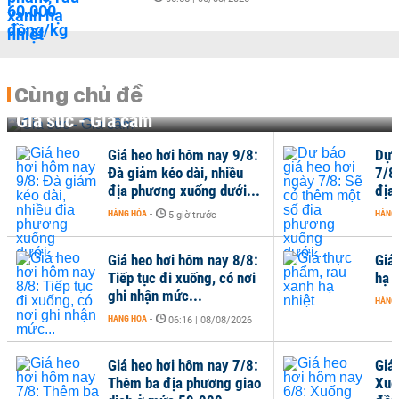
Cùng chủ đề
Gia súc - Gia cầm
Giá heo hơi hôm nay 9/8:
Dự 
Đà giảm kéo dài, nhiều
7/8
địa phương xuống dưới...
địa
HÀNG HÓA
-
HÀNG
5 giờ trước
Giá heo hơi hôm nay 8/8:
Giá
Tiếp tục đi xuống, có nơi
hạ n
ghi nhận mức...
HÀNG
HÀNG HÓA
-
06:16 | 08/08/2026
Giá heo hơi hôm nay 7/8:
Giá
Thêm ba địa phương giao
Xuố