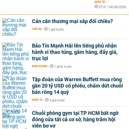
QUỐC TẾ
-
07:41 | 04/08/2026
Cán cân thương mại sắp đổi chiều?
THỜI SỰ
-
1 giờ trước
Bảo Tín Mạnh Hải lên tiếng phủ nhận
hành vi thao túng, găm hàng, đẩy giá,
trục lợi
KINH DOANH
-
1 phút trước
Tập đoàn của Warren Buffett mua ròng
gần 20 tỷ USD cổ phiếu, chấm dứt chuỗi
bán ròng 14 quý
QUỐC TẾ
-
3 giờ trước
Chuỗi phòng gym tại TP HCM bất ngờ
đóng cửa tất cả cơ sở, hàng trăm hội
viên bơ vơ