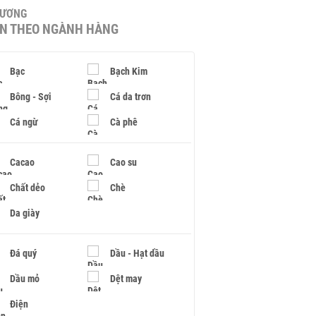
HƯƠNG
IN THEO NGÀNH HÀNG
Bạc
Bạch Kim
Bông - Sợi
Cá da trơn
Cá ngừ
Cà phê
Cacao
Cao su
Chất dẻo
Chè
Da giày
Đá quý
Dầu - Hạt dầu
Dầu mỏ
Dệt may
Điện