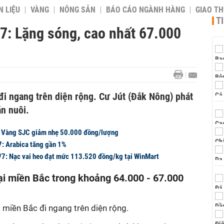
 LIỆU
VÀNG
NÔNG SẢN
BÁO CÁO NGÀNH HÀNG
GIAO T
T
7: Lặng sóng, cao nhất 67.000
đi ngang trên diện rộng. Cư Jút (Đắk Nông) phát
ăn nuôi.
: Vàng SJC giảm nhẹ 50.000 đồng/lượng
7: Arabica tăng gần 1%
7/7: Nạc vai heo đạt mức 113.520 đồng/kg tại WinMart
i miền Bắc trong khoảng 64.000 - 67.000
i miền Bắc đi ngang trên diện rộng.