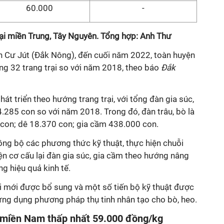
60.000
-
ại miền Trung, Tây Nguyên. Tổng hợp: Anh Thư
ư Jút (Đắk Nông), đến cuối năm 2022, toàn huyện
ăng 32 trang trại so với năm 2018, theo báo
Đắk
hát triển theo hướng trang trại, với tổng đàn gia súc,
.285 con so với năm 2018. Trong đó, đàn trâu, bò là
con; dê 18.370 con; gia cầm 438.000 con.
ồng bộ các phương thức kỹ thuật, thực hiện chuỗi
yện cơ cấu lại đàn gia súc, gia cầm theo hướng nâng
g hiệu quả kinh tế.
ôi mới được bổ sung và một số tiến bộ kỹ thuật được
ứng dụng phương pháp thụ tinh nhân tạo cho bò, heo.
̣i miền Nam thấp nhất 59.000 đồng/kg