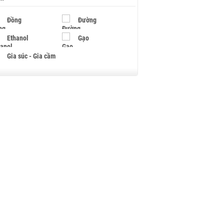
Đồng
Đường
Ethanol
Gạo
Gia súc - Gia cầm
Giấy
Gỗ
Hạt điều
Hồ tiêu - Hạt tiêu
Khí đốt
Kim loại khác
Mắc ca
Muối
Ngũ cốc
Nhựa - Hạt nhựa
Palladium
Phân bón