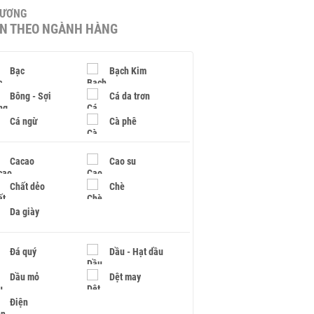
HƯƠNG
IN THEO NGÀNH HÀNG
Bạc
Bạch Kim
Bông - Sợi
Cá da trơn
Cá ngừ
Cà phê
Cacao
Cao su
Chất dẻo
Chè
Da giày
Đá quý
Dầu - Hạt dầu
Dầu mỏ
Dệt may
Điện