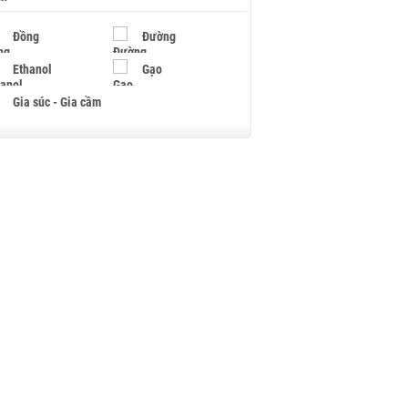
Đồng
Đường
Ethanol
Gạo
Gia súc - Gia cầm
Giấy
Gỗ
Hạt điều
Hồ tiêu - Hạt tiêu
Khí đốt
Kim loại khác
Mắc ca
Muối
Ngũ cốc
Nhựa - Hạt nhựa
Palladium
Phân bón