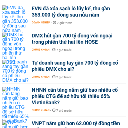
EVN đã xóa sạch lỗ lũy kế, thu gần
353.000 tỷ đồng sau nửa năm
DOANH NGHIỆP
-
2 giờ trước
DMX hút gần 700 tỷ đồng vốn ngoại
trong phiên thứ hai lên HOSE
CHỨNG KHOÁN
-
7 giờ trước
Tự doanh sang tay gần 700 tỷ đồng cổ
phiếu DMX cho ai?
CHỨNG KHOÁN
-
2 giờ trước
NHNN cần tăng nắm giữ bao nhiêu cổ
phiếu CTG để sở hữu tối thiểu 65%
VietinBank?
CHỨNG KHOÁN
-
7 giờ trước
VNPT nắm giữ hơn 62.000 tỷ đồng tiền