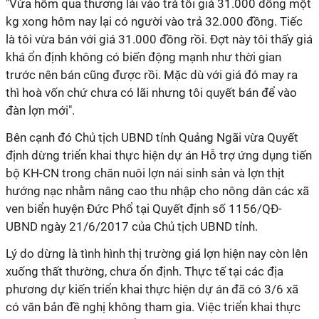
"Vừa hôm qua thương lái vào trả tôi giá 31.000 đồng một
kg xong hôm nay lại có người vào trả 32.000 đồng. Tiếc
là tôi vừa bán với giá 31.000 đồng rồi. Đợt này tôi thấy giá
khá ổn định không có biến động mạnh như thời gian
trước nên bán cũng được rồi. Mặc dù với giá đó may ra
thì hoà vốn chứ chưa có lãi nhưng tôi quyết bán để vào
đàn lợn mới".
Bên cạnh đó ​Chủ tịch UBND tỉnh Quảng Ngãi vừa Quyết
định dừng triển khai thực hiện dự án Hỗ trợ ứng dụng tiến
bộ KH-CN trong chăn nuôi lợn nái sinh sản và lợn thịt
hướng nạc nhằm nâng cao thu nhập cho nông dân các xã
ven biển huyện Đức Phổ tại Quyết định số 1156/QĐ-
UBND ngày 21/6/2017 của Chủ tịch UBND tỉnh.
Lý do dừng là tình hình thị trường giá lợn hiện​ nay còn lên
xuống thất thường, chưa ổn định. Thực tế tại các địa
phương dự kiến triển khai thực hiện dự án đã có 3/6 xã
có văn bản đề nghị không tham gia. Việc triển khai thực