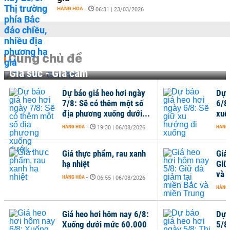
HÀNG HÓA
-
06:31 | 23/03/2026
Cùng chủ đề
Gia súc - Gia cầm
Dự báo giá heo hơi ngày
Dự 
7/8: Sẽ có thêm một số
6/8
địa phương xuống dưới...
xuố
HÀNG HÓA
-
HÀNG
19:30 | 06/08/2026
Giá thực phẩm, rau xanh
Giá
hạ nhiệt
Giữ
và 
HÀNG HÓA
-
06:55 | 06/08/2026
HÀNG
Giá heo hơi hôm nay 6/8:
Dự 
Xuống dưới mức 60.000
5/8