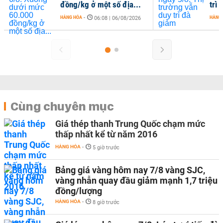
đồng/kg ở một số địa...
trì
HÀNG HÓA
-
HÀNG
06:08 | 06/08/2026
Cùng chuyên mục
Giá thép thanh Trung Quốc chạm mức
thấp nhất kể từ năm 2016
HÀNG HÓA
-
5 giờ trước
Bảng giá vàng hôm nay 7/8 vàng SJC,
vàng nhẫn quay đầu giảm mạnh 1,7 triệu
đồng/lượng
HÀNG HÓA
-
8 giờ trước