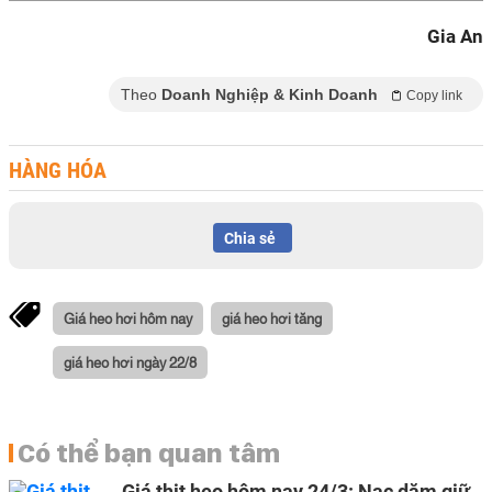
Gia An
Theo
Doanh Nghiệp & Kinh Doanh
Copy link
HÀNG HÓA
Chia sẻ
Giá heo hơi hôm nay
giá heo hơi tăng
giá heo hơi ngày 22/8
Có thể bạn quan tâm
Giá thịt heo hôm nay 24/3: Nạc dăm giữ