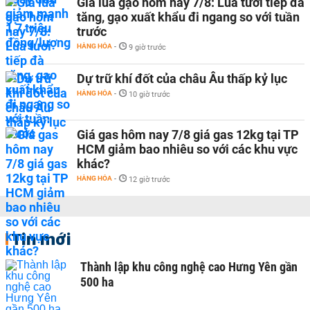
Giá lúa gạo hôm nay 7/8: Lúa tươi tiếp đà
tăng, gạo xuất khẩu đi ngang so với tuần
trước
HÀNG HÓA
-
9 giờ trước
Dự trữ khí đốt của châu Âu thấp kỷ lục
HÀNG HÓA
-
10 giờ trước
Giá gas hôm nay 7/8 giá gas 12kg tại TP
HCM giảm bao nhiêu so với các khu vực
khác?
HÀNG HÓA
-
12 giờ trước
Tin mới
Thành lập khu công nghệ cao Hưng Yên gần
500 ha