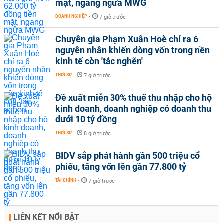
mặt, ngang ngửa MWG
DOANH NGHIỆP
-
7 giờ trước
Chuyên gia Phạm Xuân Hoè chỉ ra 6
nguyên nhân khiến dòng vốn trong nền
kinh tế còn 'tắc nghẽn'
THỜI SỰ
-
7 giờ trước
Đề xuất miễn 30% thuế thu nhập cho hộ
kinh doanh, doanh nghiệp có doanh thu
dưới 10 tỷ đồng
THỜI SỰ
-
8 giờ trước
BIDV sắp phát hành gần 500 triệu cổ
phiếu, tăng vốn lên gần 77.800 tỷ
TÀI CHÍNH
-
7 giờ trước
LIÊN KẾT NỔI BẬT