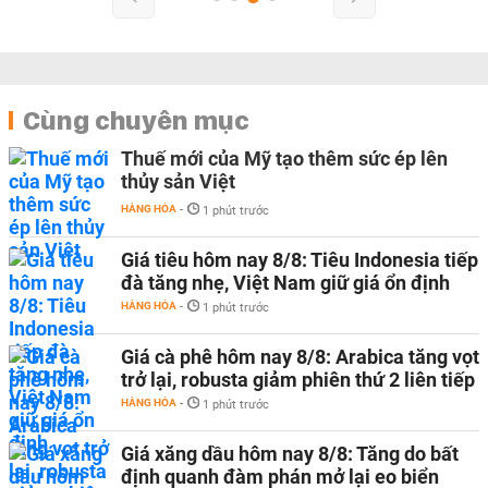
Cùng chuyên mục
Thuế mới của Mỹ tạo thêm sức ép lên
thủy sản Việt
HÀNG HÓA
-
1 phút trước
Giá tiêu hôm nay 8/8: Tiêu Indonesia tiếp
đà tăng nhẹ, Việt Nam giữ giá ổn định
HÀNG HÓA
-
1 phút trước
Giá cà phê hôm nay 8/8: Arabica tăng vọt
trở lại, robusta giảm phiên thứ 2 liên tiếp
HÀNG HÓA
-
1 phút trước
Giá xăng dầu hôm nay 8/8: Tăng do bất
định quanh đàm phán mở lại eo biển