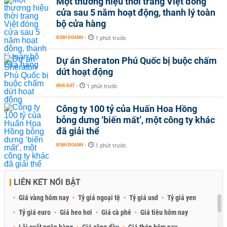
Một thương hiệu thời trang Việt đóng
cửa sau 5 năm hoạt động, thanh lý toàn
bộ cửa hàng
KINH DOANH
-
1 phút trước
Dự án Sheraton Phú Quốc bị buộc chấm
dứt hoạt động
NHÀ ĐẤT
-
1 phút trước
Công ty 100 tỷ của Huấn Hoa Hồng
bỗng dưng ‘biến mất’, một công ty khác
đã giải thể
KINH DOANH
-
1 phút trước
LIÊN KẾT NỔI BẬT
Giá vàng hôm nay
Tỷ giá ngoại tệ
Tỷ giá usd
Tỷ giá yen
Tỷ giá euro
Giá heo hơi
Giá cà phê
Giá tiêu hôm nay
Lãi suất ngân hàng
Giá xăng dầu
Giá thép hôm nay