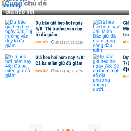
Cùng chủ đề
Giá heo hơi
Dự báo giá heo hơi ngày
Giá
5/8: Thị trường vẫn duy
Miề
trì đà giảm
tro
HÀNG HÓA
-
HÀNG
20:22 | 04/08/2026
Giá heo hơi hôm nay 4/8:
Dự 
Cả ba miền giữ đà giảm
7/8
địa
HÀNG HÓA
-
06:17 | 04/08/2026
HÀNG