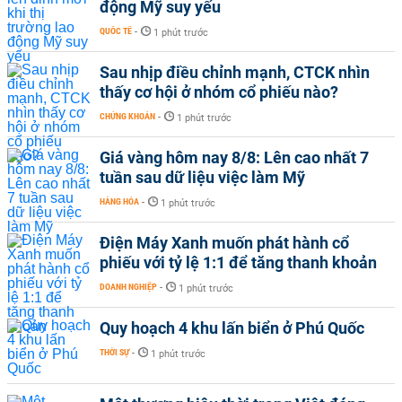
động Mỹ suy yếu
QUỐC TẾ
-
1 phút trước
Sau nhịp điều chỉnh mạnh, CTCK nhìn
thấy cơ hội ở nhóm cổ phiếu nào?
CHỨNG KHOÁN
-
1 phút trước
Giá vàng hôm nay 8/8: Lên cao nhất 7
tuần sau dữ liệu việc làm Mỹ
HÀNG HÓA
-
1 phút trước
Điện Máy Xanh muốn phát hành cổ
phiếu với tỷ lệ 1:1 để tăng thanh khoản
DOANH NGHIỆP
-
1 phút trước
Quy hoạch 4 khu lấn biển ở Phú Quốc
THỜI SỰ
-
1 phút trước