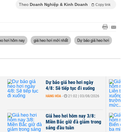
Theo
Doanh Nghiệp & Kinh Doanh
Copy link
eo hơi hôm nay
giá heo hơi mới nhất
Dự báo giá heo hơi
Dự báo giá heo hơi ngày
4/8: Sẽ tiếp tục đi xuống
HÀNG HÓA
-
21:02 | 03/08/2026
ả
Giá heo hơi hôm nay 3/8:
Miền Bắc giữ đà giảm trong
sáng đầu tuần