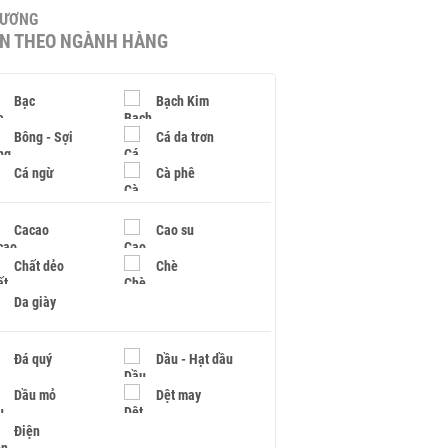
HƯƠNG
IN THEO NGÀNH HÀNG
Bạc
Bạch Kim
Bông - Sợi
Cá da trơn
Cá ngừ
Cà phê
Cacao
Cao su
Chất dẻo
Chè
Da giày
Đá quý
Dầu - Hạt dầu
Dầu mỏ
Dệt may
Điện