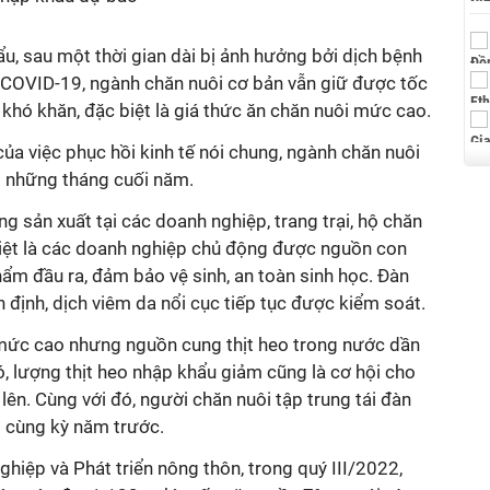
u, sau một thời gian dài bị ảnh hưởng bởi dịch bệnh
h COVID-19, ngành chăn nuôi cơ bản vẫn giữ được tốc
khó khăn, đặc biệt là giá thức ăn chăn nuôi mức cao.
của việc phục hồi kinh tế nói chung, ngành chăn nuôi
o những tháng cuối năm.
g sản xuất tại các doanh nghiệp, trang trại, hộ chăn
biệt là các doanh nghiệp chủ động được nguồn con
phẩm đầu ra, đảm bảo vệ sinh, an toàn sinh học. Đàn
n định, dịch viêm da nổi cục tiếp tục được kiểm soát.
 mức cao nhưng nguồn cung thịt heo trong nước dần
đó, lượng thịt heo nhập khẩu giảm cũng là cơ hội cho
ên. Cùng với đó, người chăn nuôi tập trung tái đàn
i cùng kỳ năm trước.
iệp và Phát triển nông thôn, trong quý III/2022,