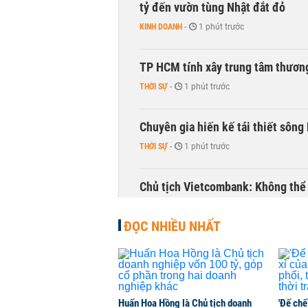
tỷ đến vườn tùng Nhật đắt đỏ
KINH DOANH
-
1 phút trước
TP HCM tính xây trung tâm thương
THỜI SỰ
-
1 phút trước
Chuyên gia hiến kế tái thiết sông
THỜI SỰ
-
1 phút trước
Chủ tịch Vietcombank: Không thể q
TÀI CHÍNH
-
1 phút trước
ĐỌC NHIỀU NHẤT
Hàng trăm người sập bẫy nhà ở xã 
NHÀ ĐẤT
-
1 phút trước
Huấn Hoa Hồng là Chủ tịch doanh
'Đế chế
Tổng Bí thư, Chủ tịch nước: Làm r