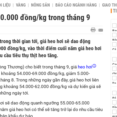
 LIỆU
VÀNG
NÔNG SẢN
BÁO CÁO NGÀNH HÀNG
GIAO T
T
10.000 đồng/kg trong tháng 9
rong thời gian tới, giá heo hơi sẽ dao động
0 đồng/kg, vào thời điểm cuối năm giá heo hơi
u cầu tiêu thụ thịt heo tăng.
ng Thương) cho biết trong tháng 9, giá
heo hơi
g khoảng 54.000-69.000 đồng/kg, giảm 5.000-
háng 8. Trong những ngày gần đây, giá heo hơi liên
ng khoảng 54.000-62.000 đồng/kg và dự kiến giá sẽ
những ngày tới.
eo hơi sẽ dao động quanh ngưỡng 55.000-65.000
ăm giá heo hơi có thể sẽ tăng trở lại do nhu cầu tiêu
 nhập khẩu dự báo