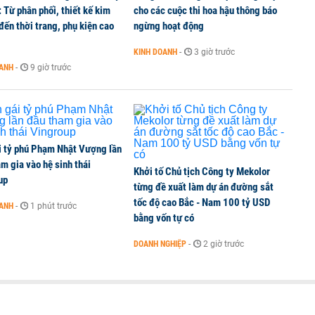
 Từ phân phối, thiết kế kim
cho các cuộc thi hoa hậu thông báo
ến thời trang, phụ kiện cao
ngừng hoạt động
KINH DOANH
-
3 giờ trước
ng làm đường sắt kết nối Trung Quốc
OANH
-
9 giờ trước
i tỷ phú Phạm Nhật Vượng lần
m gia vào hệ sinh thái
Khởi tố Chủ tịch Công ty Mekolor
up
từng đề xuất làm dự án đường sắt
tốc độ cao Bắc - Nam 100 tỷ USD
OANH
-
1 phút trước
bằng vốn tự có
DOANH NGHIỆP
-
2 giờ trước