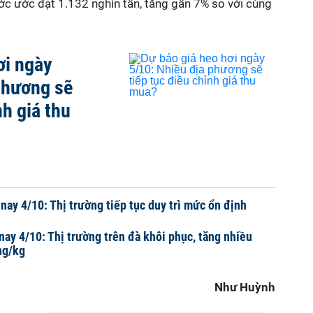
ớc ước đạt 1.132 nghìn tấn, tăng gần 7% so với cùng
ơi ngày
phương sẽ
nh giá thu
nay 4/10: Thị trường tiếp tục duy trì mức ổn định
nay 4/10: Thị trường trên đà khôi phục, tăng nhiều
ng/kg
Như Huỳnh