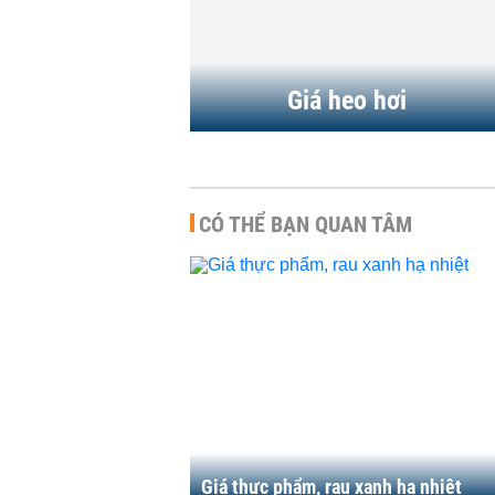
6:38 | 05/08/2026
Giá heo hơi
CÓ THỂ BẠN QUAN TÂM
Giá thực phẩm, rau xanh hạ nhiệt