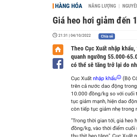
HÀNG HÓA
NĂNG LƯỢNG
NGUYÊN
Giá heo hơi giảm đến 
21:31 | 04/10/2022
Chia sẻ
Theo Cục Xuất nhập khẩu, t
quanh ngưỡng 55.000-65.00
có thể sẽ tăng trở lại do nh
Cục Xuất
nhập khẩu
(Bộ Cô
trên cả nước dao động tron
10.000 đồng/kg so với cuối t
tục giảm mạnh, hiện dao độ
còn tiếp tục giảm nhẹ trong 
"Trong thời gian tới, giá h
đồng/kg, vào thời điểm cuối n
thụ thịt heo tăng", Cục Xuất