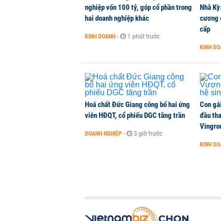
nghiệp vốn 100 tỷ, góp cổ phần trong
Nhã Kỳ:
THỜI SỰ
-
1 phút trước
hai doanh nghiệp khác
cương đ
cấp
KINH DOANH
-
1 phút trước
Quảng Ninh tính chi 80.000 tỷ đồ
KINH D
THỜI SỰ
-
1 phút trước
Hoá chất Đức Giang công bố hai ứng
Con gá
viên HĐQT, cổ phiếu DGC tăng trần
đầu tha
Vingro
DOANH NGHIỆP
-
3 giờ trước
KINH D