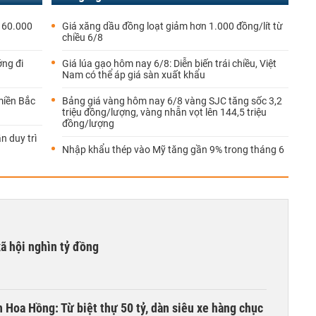
 60.000
Giá xăng dầu đồng loạt giảm hơn 1.000 đồng/lít từ
chiều 6/8
ớng đi
Giá lúa gạo hôm nay 6/8: Diễn biến trái chiều, Việt
Nam có thể áp giá sàn xuất khẩu
miền Bắc
Bảng giá vàng hôm nay 6/8 vàng SJC tăng sốc 3,2
triệu đồng/lượng, vàng nhẫn vọt lên 144,5 triệu
đồng/lượng
n duy trì
Nhập khẩu thép vào Mỹ tăng gần 9% trong tháng 6
xã hội nghìn tỷ đồng
n Hoa Hồng: Từ biệt thự 50 tỷ, dàn siêu xe hàng chục