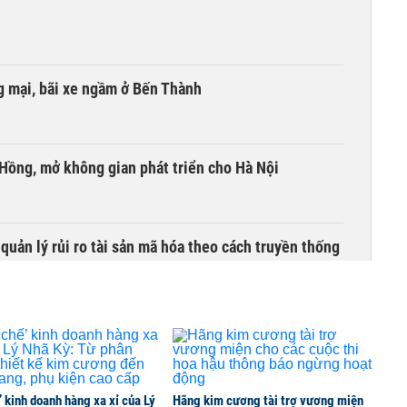
 mại, bãi xe ngầm ở Bến Thành
 Hồng, mở không gian phát triển cho Hà Nội
uản lý rủi ro tài sản mã hóa theo cách truyền thống
hội và 4 dự án 'ma' ở TP HCM
’ kinh doanh hàng xa xỉ của Lý
Hãng kim cương tài trợ vương miện
õ trách nhiệm khi dự án chậm tiến độ, đội vốn