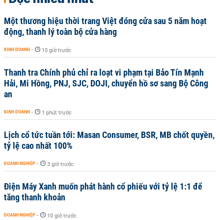
Một thương hiệu thời trang Việt đóng cửa sau 5 năm hoạt
động, thanh lý toàn bộ cửa hàng
KINH DOANH
-
10 giờ trước
Thanh tra Chính phủ chỉ ra loạt vi phạm tại Bảo Tín Mạnh
Hải, Mi Hồng, PNJ, SJC, DOJI, chuyển hồ sơ sang Bộ Công
an
KINH DOANH
-
1 phút trước
Lịch cổ tức tuần tới: Masan Consumer, BSR, MB chốt quyền,
tỷ lệ cao nhất 100%
DOANH NGHIỆP
-
3 giờ trước
Điện Máy Xanh muốn phát hành cổ phiếu với tỷ lệ 1:1 để
tăng thanh khoản
DOANH NGHIỆP
-
10 giờ trước