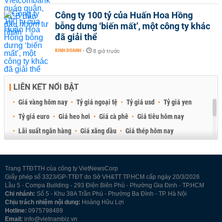
Công ty 100 tỷ của Huấn Hoa Hồng
bỗng dưng ‘biến mất’, một công ty khác
đã giải thể
KINH DOANH
-
8 giờ trước
LIÊN KẾT NỔI BẬT
Giá vàng hôm nay
Tỷ giá ngoại tệ
Tỷ giá usd
Tỷ giá yen
Tỷ giá euro
Giá heo hơi
Giá cà phê
Giá tiêu hôm nay
Lãi suất ngân hàng
Giá xăng dầu
Giá thép hôm nay
Giá sầu riêng
Giá thịt heo
Giá gạo
Giá cao su
Best Retail Brokers
Diễn đàn đầu tư Việt Nam 2026
Trang TTĐTTH của công ty VietNewsCorp
Giấy phép số 3323/GP-TTĐT do Sở VH&TT TP.HCM cấp ngày 20/3/2026
Lầu 5 - Compa Building - 293 Điện Biên Phủ - Phường Gia Định - TP.HCM
Chi nhánh:
Số 5 - Khu 38A Trần Phú - Phường Ba Đình - TP. Hà Nội
Chịu trách nhiệm nội dung:
Hoàng Hữu Lợi
Hotline:
0975798489
Email:
info@vietnambiz.vn