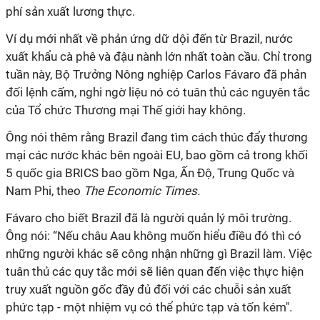
phí sản xuất lương thực.
Ví dụ mới nhất về phản ứng dữ dội đến từ Brazil, nước
xuất khẩu cà phê và đậu nành lớn nhất toàn cầu. Chỉ trong
tuần này, Bộ Trưởng Nông nghiệp Carlos Fávaro đã phản
đối lệnh cấm, nghi ngờ liệu nó có tuân thủ các nguyên tắc
của Tổ chức Thương mại Thế giới hay không.
Ông nói thêm rằng Brazil đang tìm cách thúc đẩy thương
mại các nước khác bên ngoài EU, bao gồm cả trong khối
5 quốc gia BRICS bao gồm Nga, Ấn Độ, Trung Quốc và
Nam Phi, theo
The Economic Times.
Fávaro cho biết Brazil đã là người quản lý môi trường.
Ông nói: “Nếu châu Aau không muốn hiểu điều đó thì có
những người khác sẽ công nhận những gì Brazil làm. Việc
tuân thủ các quy tắc mới sẽ liên quan đến việc thực hiện
truy xuất nguồn gốc đầy đủ đối với các chuỗi sản xuất
phức tạp - một nhiệm vụ có thể phức tạp và tốn kém".