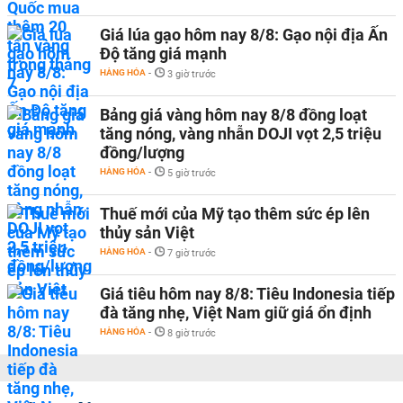
Giá lúa gạo hôm nay 8/8: Gạo nội địa Ấn
Độ tăng giá mạnh
HÀNG HÓA
-
3 giờ trước
Bảng giá vàng hôm nay 8/8 đồng loạt
tăng nóng, vàng nhẫn DOJI vọt 2,5 triệu
đồng/lượng
HÀNG HÓA
-
5 giờ trước
Thuế mới của Mỹ tạo thêm sức ép lên
thủy sản Việt
HÀNG HÓA
-
7 giờ trước
Giá tiêu hôm nay 8/8: Tiêu Indonesia tiếp
đà tăng nhẹ, Việt Nam giữ giá ổn định
HÀNG HÓA
-
8 giờ trước