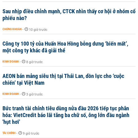
Sau nhịp điều chỉnh mạnh, CTCK nhìn thấy cơ hội ở nhóm cổ
phiếu nào?
CHỨNG KHOÁN
-
10 giờ trước
Công ty 100 tỷ của Huấn Hoa Hồng bỗng dưng ‘biến mất’,
một công ty khác đã giải thể
KINH DOANH
-
8 giờ trước
AEON bán mảng siêu thị tại Thái Lan, dồn lực cho ‘cuộc
chiến’ tại Việt Nam
KINH DOANH
-
3 giờ trước
Bức tranh tài chính tiêu dùng nửa đầu 2026 tiếp tục phân
hóa: VietCredit báo lãi tăng ba chữ số, ông lớn đầu ngành
'hụt hơi'
TÀI CHÍNH
-
9 giờ trước