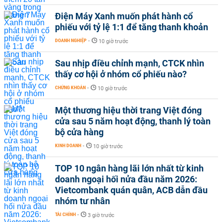
Điện Máy Xanh muốn phát hành cổ
phiếu với tỷ lệ 1:1 để tăng thanh khoản
DOANH NGHIỆP
-
10 giờ trước
Sau nhịp điều chỉnh mạnh, CTCK nhìn
thấy cơ hội ở nhóm cổ phiếu nào?
CHỨNG KHOÁN
-
10 giờ trước
Một thương hiệu thời trang Việt đóng
cửa sau 5 năm hoạt động, thanh lý toàn
bộ cửa hàng
KINH DOANH
-
10 giờ trước
TOP 10 ngân hàng lãi lớn nhất từ kinh
doanh ngoại hối nửa đầu năm 2026:
Vietcombank quán quân, ACB dẫn đầu
nhóm tư nhân
TÀI CHÍNH
-
3 giờ trước