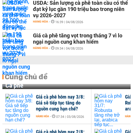
USDA: Sản lượng cà phê toàn cầu có thể
đạt kỷ lục gần 190 triệu bao trong niên
vụ 2026-2027
HÀNG HÓA
-
16:39 | 04/08/2026
Giá cà phê tăng vọt trong tháng 7 vì lo
ngại nguồn cung khan hiếm
HÀNG HÓA
-
09:34 | 04/08/2026
Cùng chủ đề
Cà phê
Giá cà phê hôm nay 3/8:
Giá
Giá sẽ tiếp tục tăng do
Robu
nguồn cung hạn chế?
arab
HÀNG HÓA
-
HÀNG
07:34 | 03/08/2026
Giá cà phê hôm nay 2/8:
Giá