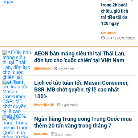
trong 2h buổi
chiều, giữ lịch
trả tiền tối đa
120 ngày
KINH DOANH
-
09:47 | 24/07/2026
AEON bán mảng siêu thị tại Thái Lan,
dồn lực cho ‘cuộc chiến’ tại Việt Nam
KINH DOANH
-
3 giờ trước
Lịch cổ tức tuần tới: Masan Consumer,
BSR, MB chốt quyền, tỷ lệ cao nhất
100%
DOANH NGHIỆP
-
3 giờ trước
Ngân hàng Trung ương Trung Quốc mua
thêm 20 tấn vàng trong tháng 7
HÀNG HÓA
-
2 giờ trước