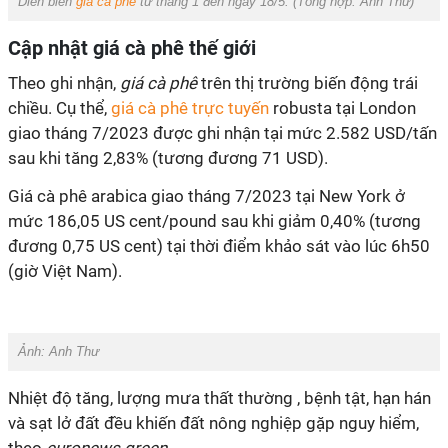
Diễn biến
giá cà phê
từ tháng 1 đến ngày 18/5. (Tổng hợp:
Anh Thư
)
Cập nhật giá cà phê thế giới
Theo ghi nhận,
giá cà phê
trên thị trường biến động trái
chiều. Cụ thể,
giá cà phê trực tuyến
robusta tại London
giao tháng 7/2023 được ghi nhận tại mức 2.582 USD/tấn
sau khi tăng 2,83% (tương đương 71 USD).
Giá cà phê arabica giao tháng 7/2023 tại New York ở
mức 186,05 US cent/pound sau khi giảm 0,40% (tương
đương 0,75 US cent) tại thời điểm khảo sát vào lúc 6h50
(giờ Việt Nam).
Ảnh:
Anh Thư
Nhiệt độ tăng, lượng mưa thất thường , bệnh tật, hạn hán
và sạt lở đất đều khiến đất nông nghiệp gặp nguy hiểm,