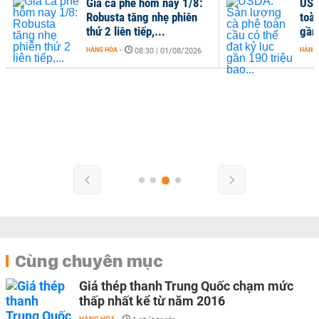
Giá cà phê hôm nay 1/8:
USD
Robusta tăng nhẹ phiên
toàn
thứ 2 liên tiếp,...
gần 
HÀNG HÓA
-
HÀNG
08:30 | 01/08/2026
Cùng chuyên mục
Giá thép thanh Trung Quốc chạm mức
thấp nhất kể từ năm 2016
HÀNG HÓA