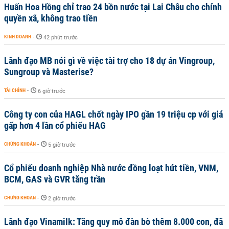
Huấn Hoa Hồng chỉ trao 24 bồn nước tại Lai Châu cho chính
quyền xã, không trao tiền
KINH DOANH
-
42 phút trước
Lãnh đạo MB nói gì về việc tài trợ cho 18 dự án Vingroup,
Sungroup và Masterise?
TÀI CHÍNH
-
6 giờ trước
Công ty con của HAGL chốt ngày IPO gần 19 triệu cp với giá
gấp hơn 4 lần cổ phiếu HAG
CHỨNG KHOÁN
-
5 giờ trước
Cổ phiếu doanh nghiệp Nhà nước đồng loạt hút tiền, VNM,
BCM, GAS và GVR tăng trần
CHỨNG KHOÁN
-
2 giờ trước
Lãnh đạo Vinamilk: Tăng quy mô đàn bò thêm 8.000 con, đã