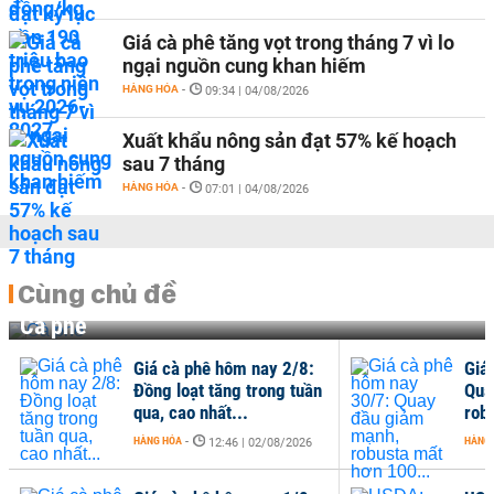
Giá cà phê tăng vọt trong tháng 7 vì lo
ngại nguồn cung khan hiếm
HÀNG HÓA
-
09:34 | 04/08/2026
Xuất khẩu nông sản đạt 57% kế hoạch
sau 7 tháng
HÀNG HÓA
-
07:01 | 04/08/2026
Cùng chủ đề
Cà phê
Giá cà phê hôm nay 2/8:
Giá
Đồng loạt tăng trong tuần
Qua
qua, cao nhất...
rob
HÀNG HÓA
-
HÀNG
12:46 | 02/08/2026