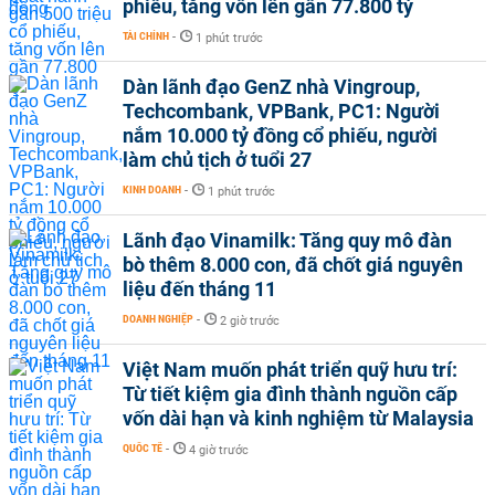
phiếu, tăng vốn lên gần 77.800 tỷ
TÀI CHÍNH
-
1 phút trước
Dàn lãnh đạo GenZ nhà Vingroup,
Techcombank, VPBank, PC1: Người
nắm 10.000 tỷ đồng cổ phiếu, người
làm chủ tịch ở tuổi 27
KINH DOANH
-
1 phút trước
Lãnh đạo Vinamilk: Tăng quy mô đàn
bò thêm 8.000 con, đã chốt giá nguyên
liệu đến tháng 11
DOANH NGHIỆP
-
2 giờ trước
Việt Nam muốn phát triển quỹ hưu trí:
Từ tiết kiệm gia đình thành nguồn cấp
vốn dài hạn và kinh nghiệm từ Malaysia
QUỐC TẾ
-
4 giờ trước