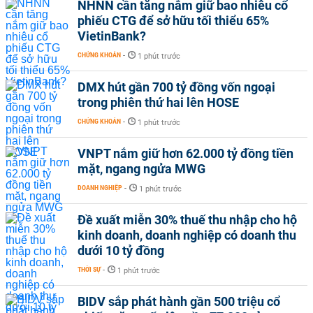
NHNN cần tăng nắm giữ bao nhiêu cổ
phiếu CTG để sở hữu tối thiểu 65%
VietinBank?
CHỨNG KHOÁN
-
1 phút trước
DMX hút gần 700 tỷ đồng vốn ngoại
trong phiên thứ hai lên HOSE
CHỨNG KHOÁN
-
1 phút trước
VNPT nắm giữ hơn 62.000 tỷ đồng tiền
mặt, ngang ngửa MWG
DOANH NGHIỆP
-
1 phút trước
Đề xuất miễn 30% thuế thu nhập cho hộ
kinh doanh, doanh nghiệp có doanh thu
dưới 10 tỷ đồng
THỜI SỰ
-
1 phút trước
BIDV sắp phát hành gần 500 triệu cổ