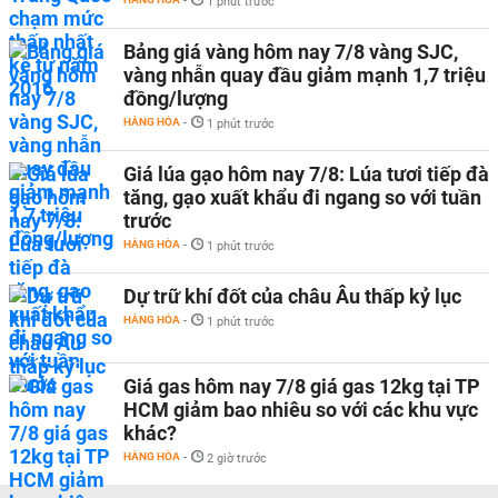
-
1 phút trước
Bảng giá vàng hôm nay 7/8 vàng SJC,
vàng nhẫn quay đầu giảm mạnh 1,7 triệu
đồng/lượng
HÀNG HÓA
-
1 phút trước
Giá lúa gạo hôm nay 7/8: Lúa tươi tiếp đà
tăng, gạo xuất khẩu đi ngang so với tuần
trước
HÀNG HÓA
-
1 phút trước
Dự trữ khí đốt của châu Âu thấp kỷ lục
HÀNG HÓA
-
1 phút trước
Giá gas hôm nay 7/8 giá gas 12kg tại TP
HCM giảm bao nhiêu so với các khu vực
khác?
HÀNG HÓA
-
2 giờ trước