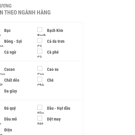
HƯƠNG
IN THEO NGÀNH HÀNG
Bạc
Bạch Kim
Bông - Sợi
Cá da trơn
Cá ngừ
Cà phê
Cacao
Cao su
Chất dẻo
Chè
Da giày
Đá quý
Dầu - Hạt dầu
Dầu mỏ
Dệt may
Điện