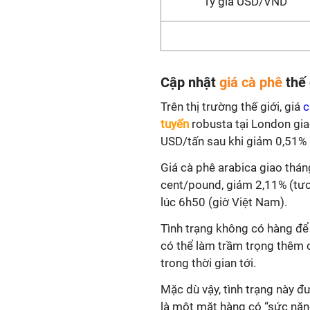
Tỷ giá USD/VND
Cập nhật
giá cà phê
thế 
Trên thị trường thế giới, giá
c
tuyến
robusta tại London gi
USD/tấn sau khi giảm 0,51%
Giá cà phê arabica giao thá
cent/pound, giảm 2,11% (tươ
lúc 6h50 (giờ Việt Nam).
Tình trạng không có hàng để
có thể làm trầm trọng thêm cá
trong thời gian tới.
Mặc dù vậy, tình trạng này đư
là một mặt hàng có “sức nặng”