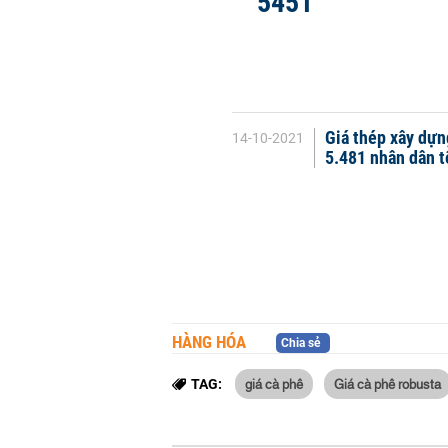
5451
Giá thép xây dựn
14-10-2021
5.481 nhân dân t
HÀNG HÓA
Chia sẻ
giá cà phê
Giá cà phê robusta
TAG: