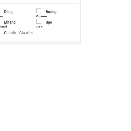
Đồng
Đường
Ethanol
Gạo
Gia súc - Gia cầm
Giấy
Gỗ
Hạt điều
Hồ tiêu - Hạt tiêu
Khí đốt
Kim loại khác
Mắc ca
Muối
Ngũ cốc
Nhựa - Hạt nhựa
Palladium
Phân bón