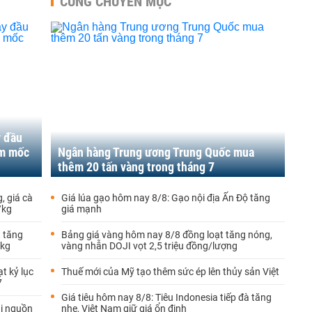
CÙNG CHUYÊN MỤC
y đầu
ạm mốc
Ngân hàng Trung ương Trung Quốc mua
thêm 20 tấn vàng trong tháng 7
, giá cà
Giá lúa gạo hôm nay 8/8: Gạo nội địa Ấn Độ tăng
/kg
giá mạnh
t tăng
Bảng giá vàng hôm nay 8/8 đồng loạt tăng nóng,
/kg
vàng nhẫn DOJI vọt 2,5 triệu đồng/lượng
t kỷ lục
Thuế mới của Mỹ tạo thêm sức ép lên thủy sản Việt
7
Giá tiêu hôm nay 8/8: Tiêu Indonesia tiếp đà tăng
ại nguồn
nhẹ, Việt Nam giữ giá ổn định