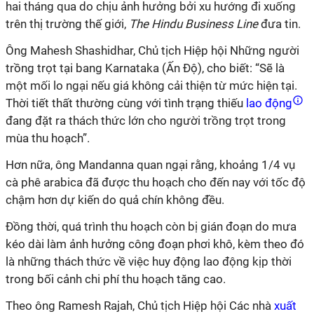
hai tháng qua do chịu ảnh hưởng bởi xu hướng đi xuống
trên thị trường thế giới,
The Hindu Business Line
đưa tin.
Ông Mahesh Shashidhar, Chủ tịch Hiệp hội Những người
trồng trọt tại bang Karnataka (Ấn Độ), cho biết: “Sẽ là
một mối lo ngại nếu giá không cải thiện từ mức hiện tại.
Thời tiết thất thường cùng với tình trạng thiếu
lao động
đang đặt ra thách thức lớn cho người trồng trọt trong
mùa thu hoạch”.
Hơn nữa, ông Mandanna quan ngại rằng, khoảng 1/4 vụ
cà phê arabica đã được thu hoạch cho đến nay với tốc độ
chậm hơn dự kiến ​​do quả chín không đều.
Đồng thời, quá trình thu hoạch còn bị gián đoạn do mưa
kéo dài làm ảnh hưởng công đoạn phơi khô, kèm theo đó
là những thách thức về việc huy động lao động kịp thời
trong bối cảnh chi phí thu hoạch tăng cao.
Theo ông Ramesh Rajah, Chủ tịch Hiệp hội Các nhà
xuất