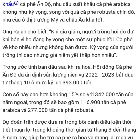
khẩu
cà phê Ấn Độ, nhu cầu xuất khẩu cà phê arabica
không như kỳ vọng, song với quả cà phê robusta chín đỏ,
nhu cầu ở thị trường Mỹ và châu Âu khá tốt.
Ông Rajah cho biết: “Khi giá giảm, người trồng hơi do dự
khi bán vì họ đang hy vọng cho một sự phục hồi. Cà phê
về kho nhiều nhưng không bán được. Kỳ vọng của người
trồng thì cao nhưng giá niêm yết thấp hơn nhiều”.
Trong ước tính ban đầu sau khi ra hoa, Hội đồng Cà phê
Ấn Độ đã ấn định sản lượng niên vụ 2022 - 2023 bắt đầu
từ tháng 10 ở mức kỷ lục 393.000 tấn.
Con số này cao hơn khoảng 15% so với 342.000 tấn của
năm ngoái, trong đó sẽ bao gồm 116.900 tấn cà phê
arabica và 277.000 tấn cà phê robusta.
Dự đoán trên được đưa ra trong bối cảnh điều kiện thời
tiết thuận lợi trong khoảng thời gian từ tháng 3 đến tháng
5 năm nay, giúp hỗ trợ cà phê ra hoa và mang lại mùa vụ