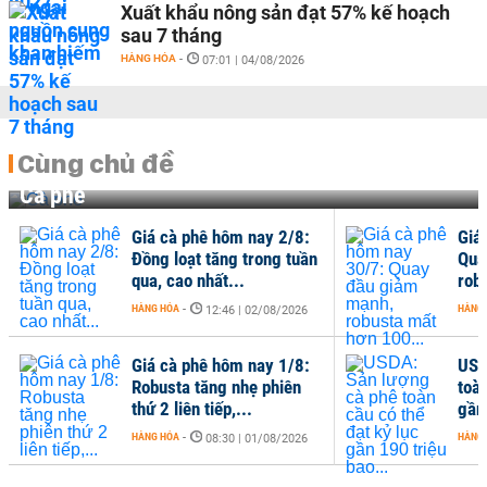
Xuất khẩu nông sản đạt 57% kế hoạch
sau 7 tháng
HÀNG HÓA
-
07:01 | 04/08/2026
Cùng chủ đề
Cà phê
Giá cà phê hôm nay 2/8:
Giá
Đồng loạt tăng trong tuần
Qua
qua, cao nhất...
rob
HÀNG HÓA
-
HÀNG
12:46 | 02/08/2026
Giá cà phê hôm nay 1/8:
USD
Robusta tăng nhẹ phiên
toàn
thứ 2 liên tiếp,...
gần 
HÀNG HÓA
-
HÀNG
08:30 | 01/08/2026