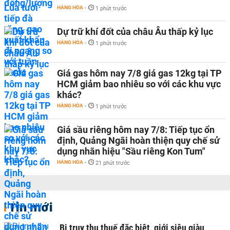
HÀNG HÓA
-
1 phút trước
Dự trữ khí đốt của châu Âu thấp kỷ lục
HÀNG HÓA
-
1 phút trước
Giá gas hôm nay 7/8 giá gas 12kg tại TP
HCM giảm bao nhiêu so với các khu vực
khác?
HÀNG HÓA
-
1 phút trước
Giá sầu riêng hôm nay 7/8: Tiếp tục ổn
định, Quảng Ngãi hoàn thiện quy chế sử
dụng nhãn hiệu "Sầu riêng Kon Tum"
HÀNG HÓA
-
21 phút trước
Tin mới
Bị truy thu thuế đặc biệt, giới siêu giàu