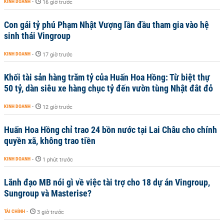
KINH DOANH
-
16 giờ trước
Con gái tỷ phú Phạm Nhật Vượng lần đầu tham gia vào hệ
sinh thái Vingroup
KINH DOANH
-
17 giờ trước
Khối tài sản hàng trăm tỷ của Huấn Hoa Hồng: Từ biệt thự
50 tỷ, dàn siêu xe hàng chục tỷ đến vườn tùng Nhật đắt đỏ
KINH DOANH
-
12 giờ trước
Huấn Hoa Hồng chỉ trao 24 bồn nước tại Lai Châu cho chính
quyền xã, không trao tiền
KINH DOANH
-
1 phút trước
Lãnh đạo MB nói gì về việc tài trợ cho 18 dự án Vingroup,
Sungroup và Masterise?
TÀI CHÍNH
-
3 giờ trước