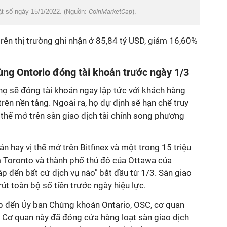
huật số ngày 15/1/2022. (Nguồn:
CoinMarketCap
).
trên thị trường ghi nhận ở 85,84 tỷ USD, giảm 16,60%
ùng Ontorio đóng tài khoản trước ngày 1/3
 họ sẽ đóng tài khoản ngay lập tức với khách hàng
rên nền tảng. Ngoài ra, họ dự định sẽ hạn chế truy
 thế mở trên sàn giao dịch tài chính song phương
n hay vị thế mở trên Bitfinex và một trong 15 triệu
 Toronto và thành phố thủ đô của Ottawa của
ập đến bất cứ dịch vụ nào" bắt đầu từ 1/3. Sàn giao
út toàn bộ số tiền trước ngày hiệu lực.
p đến Ủy ban Chứng khoán Ontario, OSC, cơ quan
. Cơ quan này đã đóng cửa hàng loạt sàn giao dịch