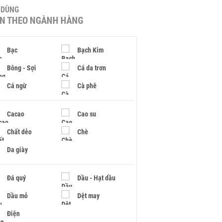
U DÙNG
IN THEO NGÀNH HÀNG
Bạc
Bạch Kim
Bông - Sợi
Cá da trơn
Cá ngừ
Cà phê
Cacao
Cao su
Chất dẻo
Chè
Da giày
Đá quý
Dầu - Hạt dầu
Dầu mỏ
Dệt may
Điện