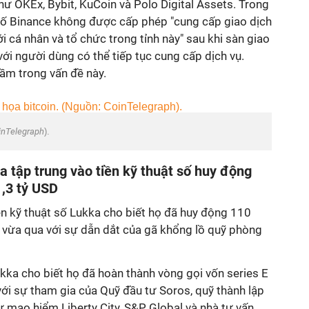
như OKEx, Bybit, KuCoin và Polo Digital Assets. Trong
bố Binance không được cấp phép "cung cấp giao dịch
i cá nhân và tổ chức trong tỉnh này" sau khi sàn giao
 với người dùng có thể tiếp tục cung cấp dịch vụ.
lầm trong vấn đề này.
inTelegraph
).
tập trung vào tiền kỹ thuật số huy động
1,3 tỷ USD
iền kỹ thuật số Lukka cho biết họ đã huy động 110
n vừa qua với sự dẫn dắt của gã khổng lồ quỹ phòng
kka cho biết họ đã hoàn thành vòng gọi vốn series E
ới sự tham gia của Quỹ đầu tư Soros, quỹ thành lập
 mạo hiểm Liberty City, S&P Global và nhà tư vấn