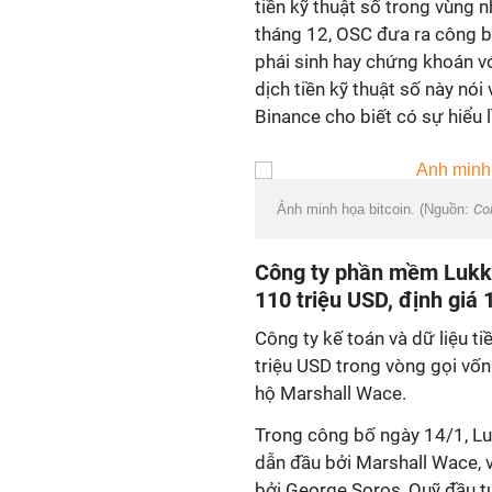
tiền kỹ thuật số trong vùng 
tháng 12, OSC đưa ra công 
phái sinh hay chứng khoán vớ
dịch tiền kỹ thuật số này nói
Binance cho biết có sự hiểu 
Ảnh minh họa bitcoin. (Nguồn:
Co
Công ty phần mềm Lukka 
110 triệu USD, định giá 
Công ty kế toán và dữ liệu t
triệu USD trong vòng gọi vố
hộ Marshall Wace.
Trong công bố ngày 14/1, Lu
dẫn đầu bởi Marshall Wace, v
bởi George Soros, Quỹ đầu tư