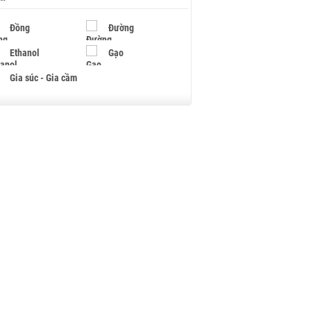
Đồng
Đường
Ethanol
Gạo
Gia súc - Gia cầm
Giấy
Gỗ
Hạt điều
Hồ tiêu - Hạt tiêu
Khí đốt
Kim loại khác
Mắc ca
Muối
Ngũ cốc
Nhựa - Hạt nhựa
Palladium
Phân bón