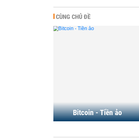
CÙNG CHỦ ĐỀ
Bitcoin chờ cú h
sách từ Mỹ
TÀI CHÍNH
-
23:00 
Những lý do 'thổ
1.000 tỷ USD kh
tiền điện tử
TÀI CHÍNH
-
19:32 
Bitcoin - Tiền ảo