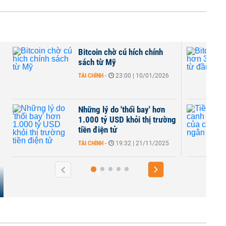
ích chính
Bitcoin giảm hơn 30% giá trị
từ đầu năm
| 10/01/2026
TÀI CHÍNH
-
21:49 | 17/11/2025
i bay' hơn
Tiền mã hóa - canh bạc mới
ỏi thị trường
của các 'đại gia' ngân hàng
Mỹ
| 21/11/2025
QUỐC TẾ
-
23:12 | 15/08/2025