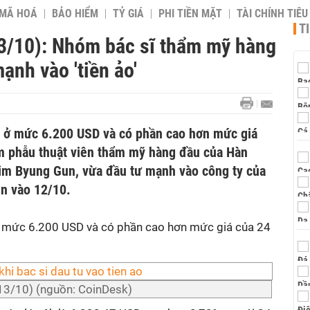
 MÃ HOÁ
BẢO HIỂM
TỶ GIÁ
PHI TIỀN MẶT
TÀI CHÍNH TIÊ
T
13/10): Nhóm bác sĩ thẩm mỹ hàng
nh vào 'tiền ảo'
rì ở mức 6.200 USD và có phần cao hơn mức giá
m phẫu thuật viên thẩm mỹ hàng đầu của Hàn
Kim Byung Gun, vừa đầu tư mạnh vào công ty của
n vào 12/10.
 ở mức 6.200 USD và có phần cao hơn mức giá của 24
(13/10) (nguồn: CoinDesk)