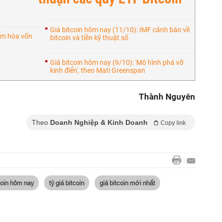
Giá bitcoin hôm nay (11/10): IMF cảnh báo về
iểm hòa vốn
bitcoin và tiền kỹ thuật số
Giá bitcoin hôm nay (9/10): 'Mô hình phá vỡ
kinh điển', theo Mati Greenspan
Thành Nguyên
Theo
Doanh Nghiệp & Kinh Doanh
Copy link
coin hôm nay
tỷ giá bitcoin
giá bitcoin mới nhất