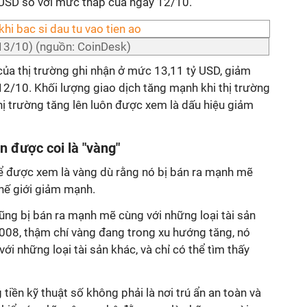
ỷ USD so với mức thấp của ngày 12/10.
(13/10) (nguồn: CoinDesk)
của thị trường ghi nhận ở mức 13,11 tỷ USD, giảm
12/10. Khối lượng giao dịch tăng mạnh khi thị trường
thị trường tăng lên luôn được xem là dấu hiệu giảm
ẫn được coi là "vàng"
hể được xem là vàng dù rằng nó bị bán ra mạnh mẽ
thế giới giảm mạnh.
ũng bị bán ra mạnh mẽ cùng với những loại tài sản
2008, thậm chí vàng đang trong xu hướng tăng, nó
ới những loại tài sản khác, và chỉ có thể tìm thấy
tiền kỹ thuật số không phải là nơi trú ẩn an toàn và