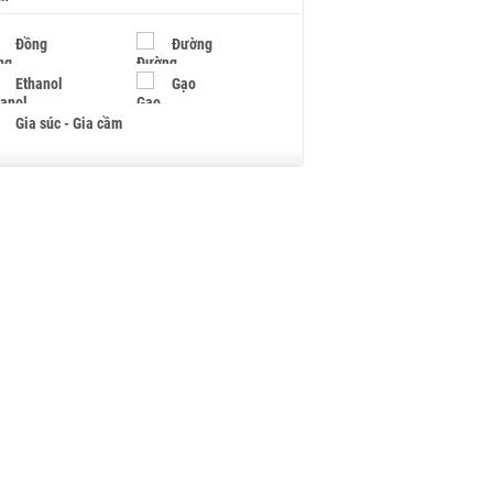
Đồng
Đường
Ethanol
Gạo
Gia súc - Gia cầm
Giấy
Gỗ
Hạt điều
Hồ tiêu - Hạt tiêu
Khí đốt
Kim loại khác
Mắc ca
Muối
Ngũ cốc
Nhựa - Hạt nhựa
Palladium
Phân bón