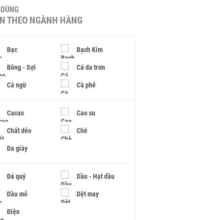
U DÙNG
IN THEO NGÀNH HÀNG
Bạc
Bạch Kim
Bông - Sợi
Cá da trơn
Cá ngừ
Cà phê
Cacao
Cao su
Chất dẻo
Chè
Da giày
Đá quý
Dầu - Hạt dầu
Dầu mỏ
Dệt may
Điện