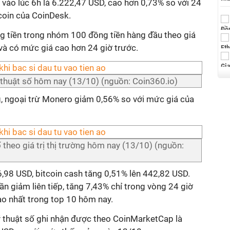
 vào lúc 6h là 6.222,47 USD, cao hơn 0,73% so với 24
tcoin của CoinDesk.
ng tiền trong nhóm 100 đồng tiền hàng đầu theo giá
ại và có mức giá cao hơn 24 giờ trước.
ỹ thuật số hôm nay (13/10) (nguồn: Coin360.io)
g, ngoại trừ Monero giảm 0,56% so với mức giá của
 theo giá trị thị trường hôm nay (13/10) (nguồn:
,98 USD, bitcoin cash tăng 0,51% lên 442,82 USD.
uần giảm liên tiếp, tăng 7,43% chỉ trong vòng 24 giờ
ao nhất trong top 10 hôm nay.
 kỹ thuật số ghi nhận được theo CoinMarketCap là