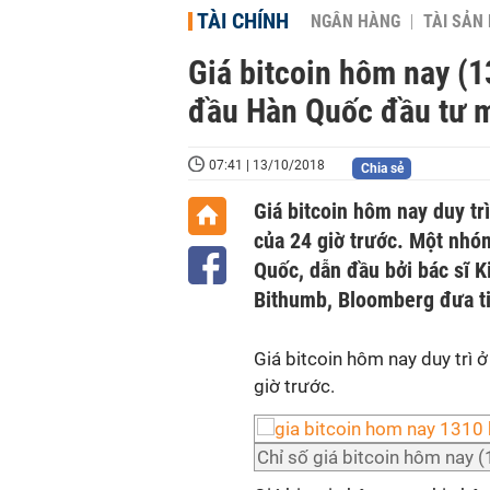
TÀI CHÍNH
NGÂN HÀNG
TÀI SẢN
Giá bitcoin hôm nay (
đầu Hàn Quốc đầu tư mạ
07:41 | 13/10/2018
Chia sẻ
Giá bitcoin hôm nay duy t
của 24 giờ trước. Một nhó
Quốc, dẫn đầu bởi bác sĩ 
Bithumb, Bloomberg đưa ti
Giá bitcoin hôm nay duy trì
giờ trước.
Chỉ số giá bitcoin hôm nay 