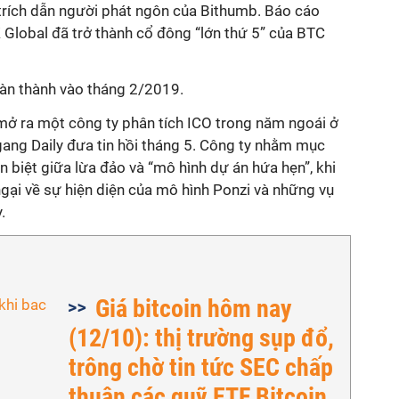
trích dẫn người phát ngôn của Bithumb. Báo cáo
 Global đã trở thành cổ đông “lớn thứ 5” của BTC
àn thành vào tháng 2/2019.
ở ra một công ty phân tích ICO trong năm ngoái ở
ang Daily đưa tin hồi tháng 5. Công ty nhằm mục
n biệt giữa lừa đảo và “mô hình dự án hứa hẹn”, khi
ngại về sự hiện diện của mô hình Ponzi và những vụ
.
Giá bitcoin hôm nay
(12/10): thị trường sụp đổ,
trông chờ tin tức SEC chấp
thuận các quỹ ETF Bitcoin