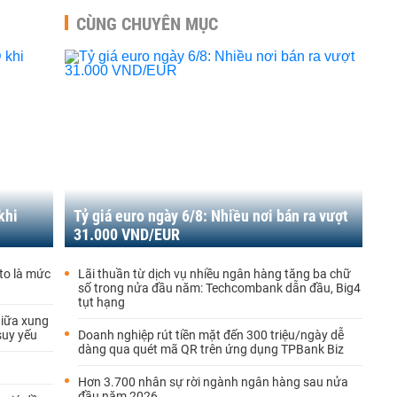
CÙNG CHUYÊN MỤC
khi
Tỷ giá euro ngày 6/8: Nhiều nơi bán ra vượt
31.000 VND/EUR
to là mức
Lãi thuần từ dịch vụ nhiều ngân hàng tăng ba chữ
số trong nửa đầu năm: Techcombank dẫn đầu, Big4
tụt hạng
 giữa xung
suy yếu
Doanh nghiệp rút tiền mặt đến 300 triệu/ngày dễ
dàng qua quét mã QR trên ứng dụng TPBank Biz
Hơn 3.700 nhân sự rời ngành ngân hàng sau nửa
đầu năm 2026