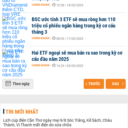
CHỨNG KHOÁN
-
10:28 | 19/03/2025
BSC ước tính 3 ETF sẽ mua ròng hơn 110
triệu cổ phiếu ngân hàng trong kỳ cơ cấu
tháng 3
CHỨNG KHOÁN
-
08:05 | 17/03/2025
Hai ETF ngoại sẽ mua bán ra sao trong kỳ cơ
cấu đầu năm 2025
CHỨNG KHOÁN
-
14:23 | 03/03/2025
Theo ngày
TRƯỚC
SAU
TIN MỚI NHẤT
Lịch cúp điện Cần Thơ ngày mai 9/8 Sóc Trăng, Kế Sách, Châu
Thành, Vị Thanh mất điện do sửa chữa