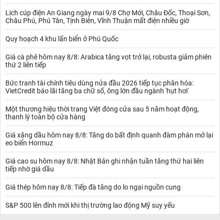
Lịch cúp điện An Giang ngày mai 9/8 Chợ Mới, Châu Đốc, Thoại Sơn,
Châu Phú, Phú Tân, Tịnh Biên, Vĩnh Thuận mất điện nhiều giờ
Quy hoạch 4 khu lấn biển ở Phú Quốc
Giá cà phê hôm nay 8/8: Arabica tăng vọt trở lại, robusta giảm phiên
thứ 2 liên tiếp
Bức tranh tài chính tiêu dùng nửa đầu 2026 tiếp tục phân hóa:
VietCredit báo lãi tăng ba chữ số, ông lớn đầu ngành 'hụt hơi'
Một thương hiệu thời trang Việt đóng cửa sau 5 năm hoạt động,
thanh lý toàn bộ cửa hàng
Giá xăng dầu hôm nay 8/8: Tăng do bất định quanh đàm phán mở lại
eo biển Hormuz
Giá cao su hôm nay 8/8: Nhật Bản ghi nhận tuần tăng thứ hai liên
tiếp nhờ giá dầu
Giá thép hôm nay 8/8: Tiếp đà tăng do lo ngại nguồn cung
S&P 500 lên đỉnh mới khi thị trường lao động Mỹ suy yếu