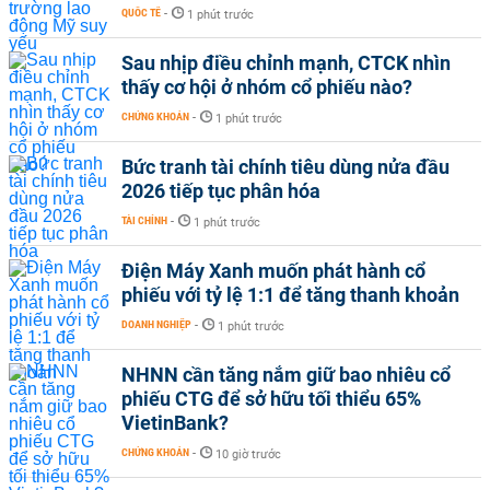
QUỐC TẾ
-
1 phút trước
Sau nhịp điều chỉnh mạnh, CTCK nhìn
thấy cơ hội ở nhóm cổ phiếu nào?
CHỨNG KHOÁN
-
1 phút trước
Bức tranh tài chính tiêu dùng nửa đầu
2026 tiếp tục phân hóa
TÀI CHÍNH
-
1 phút trước
Điện Máy Xanh muốn phát hành cổ
phiếu với tỷ lệ 1:1 để tăng thanh khoản
DOANH NGHIỆP
-
1 phút trước
NHNN cần tăng nắm giữ bao nhiêu cổ
phiếu CTG để sở hữu tối thiểu 65%
VietinBank?
CHỨNG KHOÁN
-
10 giờ trước