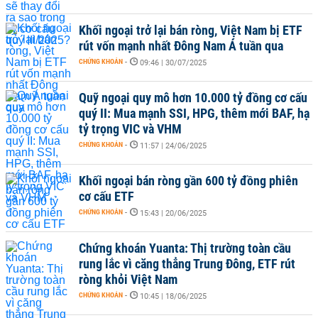
Khối ngoại trở lại bán ròng, Việt Nam bị ETF
rút vốn mạnh nhất Đông Nam Á tuần qua
CHỨNG KHOÁN
-
09:46 | 30/07/2025
Quỹ ngoại quy mô hơn 10.000 tỷ đồng cơ cấu
quý II: Mua mạnh SSI, HPG, thêm mới BAF, hạ
tỷ trọng VIC và VHM
CHỨNG KHOÁN
-
11:57 | 24/06/2025
Khối ngoại bán ròng gần 600 tỷ đồng phiên
cơ cấu ETF
CHỨNG KHOÁN
-
15:43 | 20/06/2025
Chứng khoán Yuanta: Thị trường toàn cầu
rung lắc vì căng thẳng Trung Đông, ETF rút
ròng khỏi Việt Nam
CHỨNG KHOÁN
-
10:45 | 18/06/2025