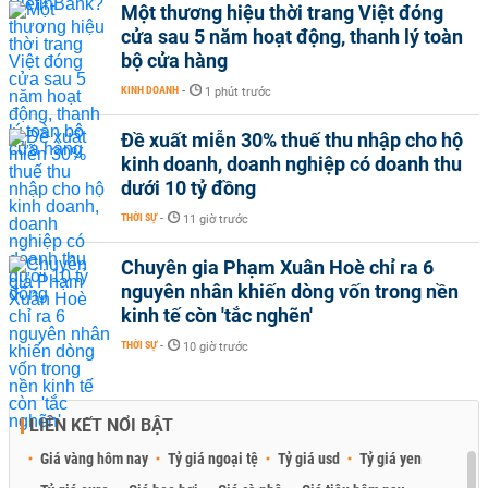
Một thương hiệu thời trang Việt đóng
cửa sau 5 năm hoạt động, thanh lý toàn
bộ cửa hàng
KINH DOANH
-
1 phút trước
Đề xuất miễn 30% thuế thu nhập cho hộ
kinh doanh, doanh nghiệp có doanh thu
dưới 10 tỷ đồng
THỜI SỰ
-
11 giờ trước
Chuyên gia Phạm Xuân Hoè chỉ ra 6
nguyên nhân khiến dòng vốn trong nền
kinh tế còn 'tắc nghẽn'
THỜI SỰ
-
10 giờ trước
LIÊN KẾT NỔI BẬT
Giá vàng hôm nay
Tỷ giá ngoại tệ
Tỷ giá usd
Tỷ giá yen