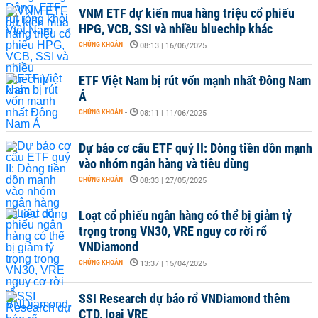
VNM ETF dự kiến mua hàng triệu cổ phiếu
HPG, VCB, SSI và nhiều bluechip khác
CHỨNG KHOÁN
-
08:13 | 16/06/2025
ETF Việt Nam bị rút vốn mạnh nhất Đông Nam
Á
CHỨNG KHOÁN
-
08:11 | 11/06/2025
Dự báo cơ cấu ETF quý II: Dòng tiền dồn mạnh
vào nhóm ngân hàng và tiêu dùng
CHỨNG KHOÁN
-
08:33 | 27/05/2025
Loạt cổ phiếu ngân hàng có thể bị giảm tỷ
trọng trong VN30, VRE nguy cơ rời rổ
VNDiamond
CHỨNG KHOÁN
-
13:37 | 15/04/2025
SSI Research dự báo rổ VNDiamond thêm
CTD, loại VRE