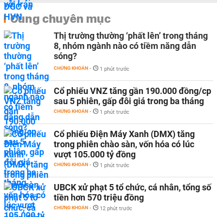
Cùng chuyên mục
Thị trường thường ‘phất lên’ trong tháng
8, nhóm ngành nào có tiềm năng dẫn
sóng?
CHỨNG KHOÁN
-
1 phút trước
Cổ phiếu VNZ tăng gần 190.000 đồng/cp
sau 5 phiên, gấp đôi giá trong ba tháng
CHỨNG KHOÁN
-
1 phút trước
Cổ phiếu Điện Máy Xanh (DMX) tăng
trong phiên chào sàn, vốn hóa có lúc
vượt 105.000 tỷ đồng
CHỨNG KHOÁN
-
1 phút trước
UBCK xử phạt 5 tổ chức, cá nhân, tổng số
tiền hơn 570 triệu đồng
CHỨNG KHOÁN
-
12 phút trước