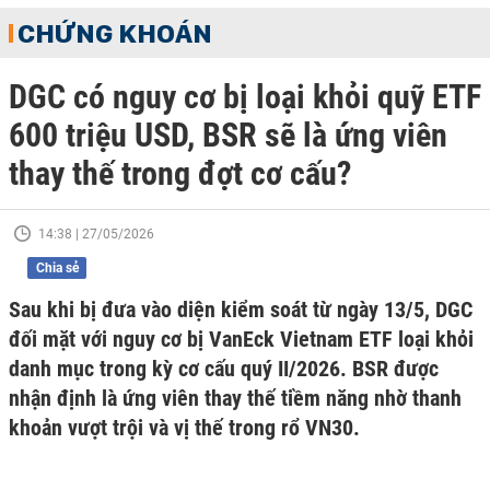
CHỨNG KHOÁN
DGC có nguy cơ bị loại khỏi quỹ ETF
600 triệu USD, BSR sẽ là ứng viên
thay thế trong đợt cơ cấu?
14:38 | 27/05/2026
Chia sẻ
Sau khi bị đưa vào diện kiểm soát từ ngày 13/5, DGC
đối mặt với nguy cơ bị VanEck Vietnam ETF loại khỏi
danh mục trong kỳ cơ cấu quý II/2026. BSR được
nhận định là ứng viên thay thế tiềm năng nhờ thanh
khoản vượt trội và vị thế trong rổ VN30.