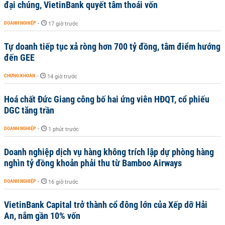
đại chúng, VietinBank quyết tâm thoái vốn
DOANH NGHIỆP
-
17 giờ trước
Tự doanh tiếp tục xả ròng hơn 700 tỷ đồng, tâm điểm hướng
đến GEE
CHỨNG KHOÁN
-
14 giờ trước
Hoá chất Đức Giang công bố hai ứng viên HĐQT, cổ phiếu
DGC tăng trần
DOANH NGHIỆP
-
1 phút trước
Doanh nghiệp dịch vụ hàng không trích lập dự phòng hàng
nghìn tỷ đồng khoản phải thu từ Bamboo Airways
DOANH NGHIỆP
-
16 giờ trước
VietinBank Capital trở thành cổ đông lớn của Xếp dỡ Hải
An, nắm gần 10% vốn