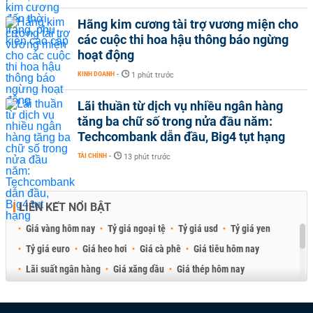
Hãng kim cương tài trợ vương miện cho
các cuộc thi hoa hậu thông báo ngừng
hoạt động
KINH DOANH
-
1 phút trước
Lãi thuần từ dịch vụ nhiều ngân hàng
tăng ba chữ số trong nửa đầu năm:
Techcombank dẫn đầu, Big4 tụt hạng
TÀI CHÍNH
-
13 phút trước
LIÊN KẾT NỔI BẬT
Giá vàng hôm nay
Tỷ giá ngoại tệ
Tỷ giá usd
Tỷ giá yen
Tỷ giá euro
Giá heo hơi
Giá cà phê
Giá tiêu hôm nay
Lãi suất ngân hàng
Giá xăng dầu
Giá thép hôm nay
Giá sầu riêng
Giá thịt heo
Giá gạo
Giá cao su
Best Retail Brokers
Diễn đàn đầu tư Việt Nam 2026