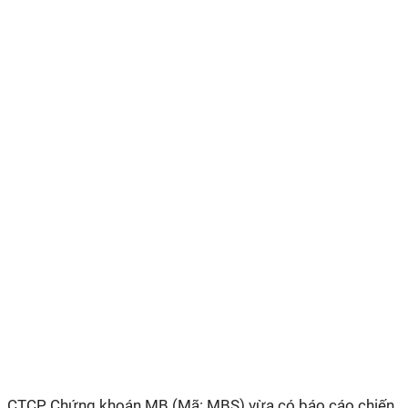
CTCP Chứng khoán MB (Mã: MBS) vừa có báo cáo chiến