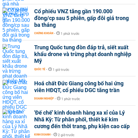
Cổ phiếu VNZ tăng gần 190.000
đồng/cp sau 5 phiên, gấp đôi giá trong
ba tháng
CHỨNG KHOÁN
-
1 phút trước
Trung Quốc tung đòn đáp trả, siết xuất
khẩu drone và trừng phạt doanh nghiệp
Mỹ
QUỐC TẾ
-
1 giờ trước
Hoá chất Đức Giang công bố hai ứng
viên HĐQT, cổ phiếu DGC tăng trần
DOANH NGHIỆP
-
1 phút trước
'Đế chế’ kinh doanh hàng xa xỉ của Lý
Nhã Kỳ: Từ phân phối, thiết kế kim
cương đến thời trang, phụ kiện cao cấp
KINH DOANH
-
2 giờ trước