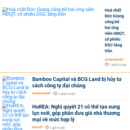
Hoá chất
Đức Giang
công bố
hai ứng
viên HĐQT,
cổ phiếu
DGC tăng
trần
DOANH NGHIỆP
-
1 phút trước
Bamboo Capital và BCG Land bị hủy tư
cách công ty đại chúng
DOANH NGHIỆP
-
1 phút trước
HoREA: Nghị quyết 21 có thể tạo xung
lực mới, góp phần đưa giá nhà thương
mại về mức hợp lý
NHÀ ĐẤT
-
1 giờ trước