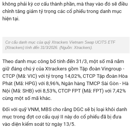
không phải kỳ cơ cấu thành phần, mà thay vào đó sẽ điều
chỉnh tăng giảm tỷ trọng các cổ phiếu trong danh mục
hiện tại.
Cơ cấu danh mục của quỹ X
trackers Vietnam Swap UCITS ETF
(Xtrackers) tính đến 31/3/2026. (Nguồn: Xtrackers).
Theo danh mục công bố tính đến 31/3, một số mã nắm
giữ đáng chú ý của Xtrackers gồm Tập đoàn Vingroup -
CTCP (Mã: VIC) với tỷ trọng 14,02%, CTCP Tập đoàn Hòa
Phát (Mã: HPG) với 8,96%, Ngân hàng TMCP Sài Gòn - Hà
Nội (Mã: SHB) với 8,53%, CTCP FPT (Mã: FPT) với 7,42%
cùng một số mã khác.
Đối với quỹ VNM, MBS cho rằng DGC sẽ bị loại khỏi danh
mục trong đợt cơ cấu quý II này do cổ phiếu đã bị đưa
vào diện kiểm soát từ ngày 13/5.