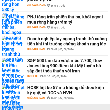
CHỨNG KHOÁN
-
16 giờ trước
PNJ tăng trần phiên thứ ba, khối ngoại
mua ròng hàng trăm tỷ
CHỨNG KHOÁN
-
18 giờ trước
Doanh nghiệp tay ngang tranh thủ xuống
tiền khi thị trường chứng khoán rung lắc
CHỨNG KHOÁN
-
08:41 | 05/08/2026
S&P 500 lần đầu vượt mốc 7.700, Dow
Jones tăng 900 điểm khi Mỹ tuyên bố
sắp đạt thỏa thuận với Iran
QUỐC TẾ
-
06:33 | 05/08/2026
HOSE liệt kê 57 mã không đủ điều kiện
ký quỹ, có DGC và HVN
CHỨNG KHOÁN
-
16:03 | 04/08/2026