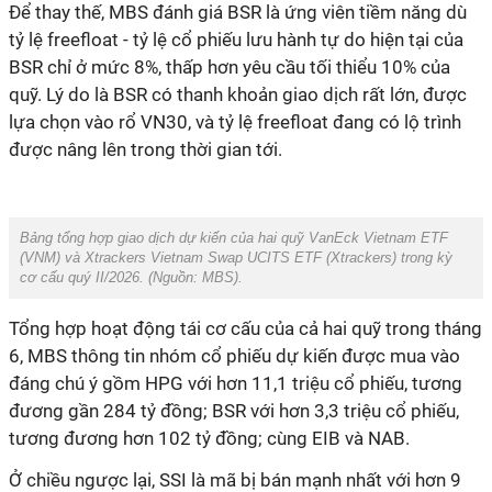
Để thay thế, MBS đánh giá BSR là ứng viên tiềm năng dù
tỷ lệ freefloat - tỷ lệ cổ phiếu lưu hành tự do hiện tại của
BSR chỉ ở mức 8%, thấp hơn yêu cầu tối thiểu 10% của
quỹ. Lý do là BSR có thanh khoản giao dịch rất lớn, được
lựa chọn vào rổ VN30, và tỷ lệ freefloat đang có lộ trình
được nâng lên trong thời gian tới.
Bảng tổng hợp giao dịch dự kiến của hai quỹ VanEck Vietnam ETF
(VNM) và Xtrackers Vietnam Swap UCITS ETF (Xtrackers) trong kỳ
cơ cấu quý II/2026. (Nguồn: MBS).
Tổng hợp hoạt động tái cơ cấu của cả hai quỹ trong tháng
6, MBS thông tin nhóm cổ phiếu dự kiến được mua vào
đáng chú ý gồm HPG với hơn 11,1 triệu cổ phiếu, tương
đương gần 284 tỷ đồng; BSR với hơn 3,3 triệu cổ phiếu,
tương đương hơn 102 tỷ đồng; cùng EIB và NAB.
Ở chiều ngược lại, SSI là mã bị bán mạnh nhất với hơn 9