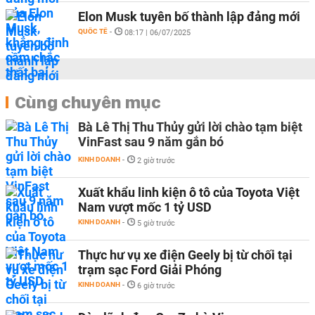
Elon Musk tuyên bố thành lập đảng mới
QUỐC TẾ
-
08:17 | 06/07/2025
Cùng chuyên mục
Bà Lê Thị Thu Thủy gửi lời chào tạm biệt
VinFast sau 9 năm gắn bó
KINH DOANH
-
2 giờ trước
Xuất khẩu linh kiện ô tô của Toyota Việt
Nam vượt mốc 1 tỷ USD
KINH DOANH
-
5 giờ trước
Thực hư vụ xe điện Geely bị từ chối tại
trạm sạc Ford Giải Phóng
KINH DOANH
-
6 giờ trước