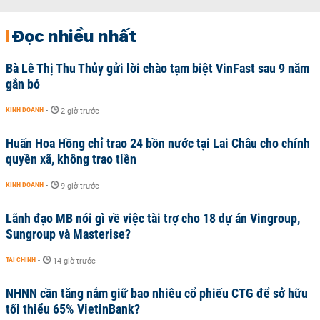
Đọc nhiều nhất
Bà Lê Thị Thu Thủy gửi lời chào tạm biệt VinFast sau 9 năm
gắn bó
KINH DOANH
-
2 giờ trước
Huấn Hoa Hồng chỉ trao 24 bồn nước tại Lai Châu cho chính
quyền xã, không trao tiền
KINH DOANH
-
9 giờ trước
Lãnh đạo MB nói gì về việc tài trợ cho 18 dự án Vingroup,
Sungroup và Masterise?
TÀI CHÍNH
-
14 giờ trước
NHNN cần tăng nắm giữ bao nhiêu cổ phiếu CTG để sở hữu
tối thiểu 65% VietinBank?