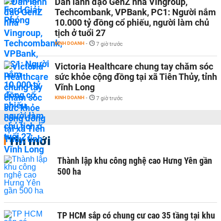
Dàn lãnh đạo GenZ nhà Vingroup,
Techcombank, VPBank, PC1: Người nắm
10.000 tỷ đồng cổ phiếu, người làm chủ
tịch ở tuổi 27
KINH DOANH
-
7 giờ trước
Victoria Healthcare chung tay chăm sóc
sức khỏe cộng đồng tại xã Tiên Thủy, tỉnh
Vĩnh Long
KINH DOANH
-
7 giờ trước
Tin mới
Thành lập khu công nghệ cao Hưng Yên gần
500 ha
TP HCM sắp có chung cư cao 35 tầng tại khu