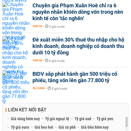
Chuyên gia Phạm Xuân Hoè chỉ ra 6
nguyên nhân khiến dòng vốn trong nền
kinh tế còn 'tắc nghẽn'
THỜI SỰ
-
5 giờ trước
Đề xuất miễn 30% thuế thu nhập cho hộ
kinh doanh, doanh nghiệp có doanh thu
dưới 10 tỷ đồng
THỜI SỰ
-
6 giờ trước
BIDV sắp phát hành gần 500 triệu cổ
phiếu, tăng vốn lên gần 77.800 tỷ
TÀI CHÍNH
-
5 giờ trước
LIÊN KẾT NỔI BẬT
Giá vàng hôm nay
Tỷ giá ngoại tệ
Tỷ giá usd
Tỷ giá yen
Tỷ giá euro
Giá heo hơi
Giá cà phê
Giá tiêu hôm nay