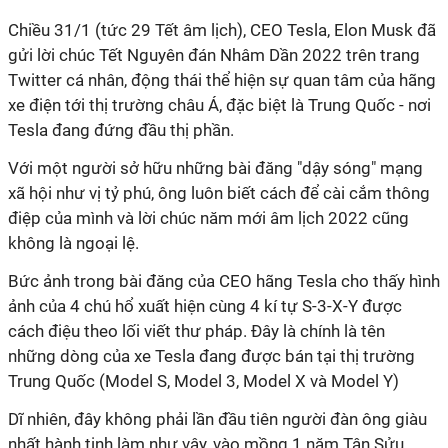
Chiều 31/1 (tức 29 Tết âm lịch), CEO Tesla, Elon Musk đã
gửi lời chúc Tết Nguyên đán Nhâm Dần 2022 trên trang
Twitter cá nhân, động thái thể hiện sự quan tâm của hãng
xe điện tới thị trường châu Á, đặc biệt là Trung Quốc - nơi
Tesla đang đứng đầu thị phần.
Với một người sở hữu những bài đăng "dậy sóng" mạng
xã hội như vị tỷ phú, ông luôn biết cách để cài cắm thông
điệp của mình và lời chúc năm mới âm lịch 2022 cũng
không là ngoại lệ.
Bức ảnh trong bài đăng của CEO hãng Tesla cho thấy hình
ảnh của 4 chú hổ xuất hiện cùng 4 kí tự S-3-X-Y được
cách điệu theo lối viết thư pháp. Đây là chính là tên
những dòng của xe Tesla đang được bán tại thị trường
Trung Quốc (Model S, Model 3, Model X và Model Y)
Dĩ nhiên, đây không phải lần đầu tiên người đàn ông giàu
nhất hành tinh làm như vậy, vào mồng 1 năm Tân Sửu