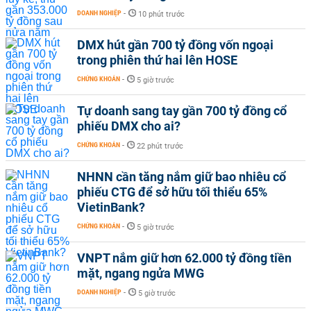
DOANH NGHIỆP
-
10 phút trước
DMX hút gần 700 tỷ đồng vốn ngoại
trong phiên thứ hai lên HOSE
CHỨNG KHOÁN
-
5 giờ trước
Tự doanh sang tay gần 700 tỷ đồng cổ
phiếu DMX cho ai?
CHỨNG KHOÁN
-
22 phút trước
NHNN cần tăng nắm giữ bao nhiêu cổ
phiếu CTG để sở hữu tối thiểu 65%
VietinBank?
CHỨNG KHOÁN
-
5 giờ trước
VNPT nắm giữ hơn 62.000 tỷ đồng tiền
mặt, ngang ngửa MWG
DOANH NGHIỆP
-
5 giờ trước