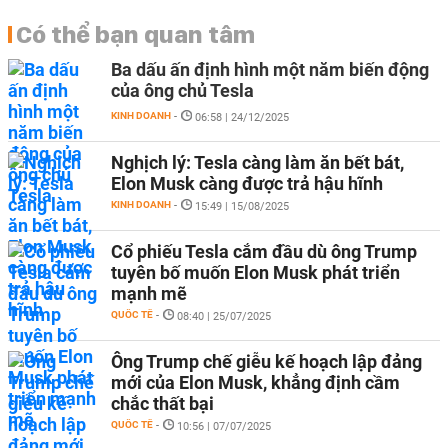
Có thể bạn quan tâm
Ba dấu ấn định hình một năm biến động
của ông chủ Tesla
KINH DOANH
-
06:58 | 24/12/2025
Nghịch lý: Tesla càng làm ăn bết bát,
Elon Musk càng được trả hậu hĩnh
KINH DOANH
-
15:49 | 15/08/2025
Cổ phiếu Tesla cắm đầu dù ông Trump
tuyên bố muốn Elon Musk phát triển
mạnh mẽ
QUỐC TẾ
-
08:40 | 25/07/2025
Ông Trump chế giễu kế hoạch lập đảng
mới của Elon Musk, khẳng định cầm
chắc thất bại
QUỐC TẾ
-
10:56 | 07/07/2025