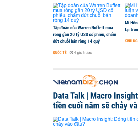
Mi Hồng
Tập đoàn của Warren Buffett mua
tại tro
ròng gần 20 tỷ USD cổ phiếu, chấm
dứt chuỗi bán ròng 14 quý
KINH D
QUỐC TẾ
-
4 giờ trước
Data Talk | Macro Insigh
tiền cuối năm sẽ chảy v