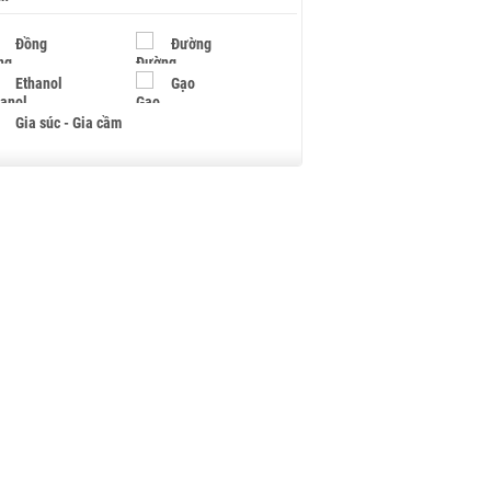
Đồng
Đường
Ethanol
Gạo
Gia súc - Gia cầm
Giấy
Gỗ
Hạt điều
Hồ tiêu - Hạt tiêu
Khí đốt
Kim loại khác
Mắc ca
Muối
Ngũ cốc
Nhựa - Hạt nhựa
Palladium
Phân bón