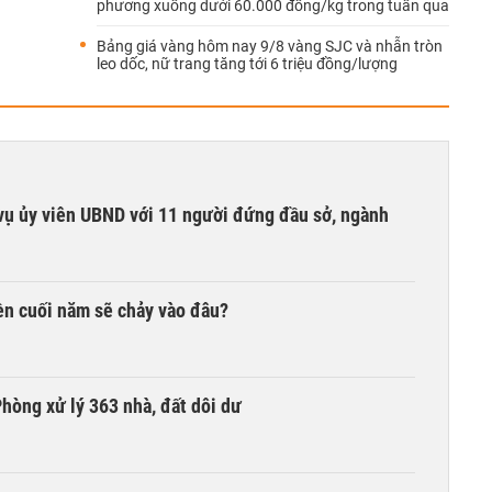
phương xuống dưới 60.000 đồng/kg trong tuần qua
Bảng giá vàng hôm nay 9/8 vàng SJC và nhẫn tròn
leo dốc, nữ trang tăng tới 6 triệu đồng/lượng
vụ ủy viên UBND với 11 người đứng đầu sở, ngành
iền cuối năm sẽ chảy vào đâu?
hòng xử lý 363 nhà, đất dôi dư