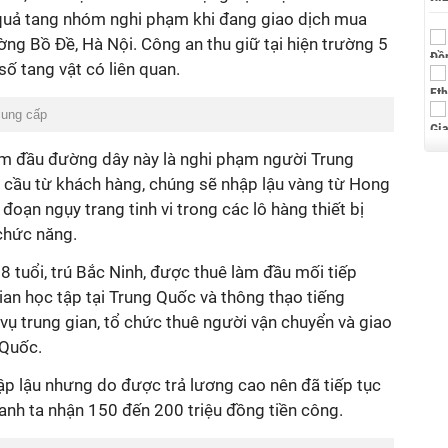
t quả tang nhóm nghi phạm khi đang giao dịch mua
ờng Bồ Đề, Hà Nội. Công an thu giữ tại hiện trường 5
ố tang vật có liên quan.
cung cấp
cầm đầu đường dây này là nghi phạm người Trung
 cầu từ khách hàng, chúng sẽ nhập lậu vàng từ Hong
oạn ngụy trang tinh vi trong các lô hàng thiết bị
chức năng.
8 tuổi, trú Bắc Ninh, được thuê làm đầu mối tiếp
ian học tập tại Trung Quốc và thông thạo tiếng
ụ trung gian, tổ chức thuê người vận chuyển và giao
 Quốc.
hập lậu nhưng do được trả lương cao nên đã tiếp tục
 anh ta nhận 150 đến 200 triệu đồng tiền công.