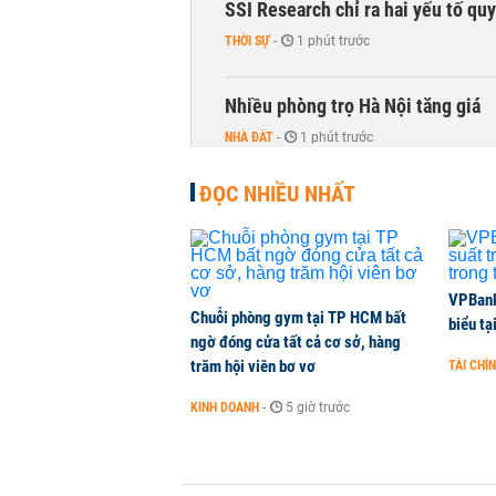
SSI Research chỉ ra hai yếu tố qu
THỜI SỰ
-
1 phút trước
Nhiều phòng trọ Hà Nội tăng giá
NHÀ ĐẤT
-
1 phút trước
ĐỌC NHIỀU NHẤT
VPBank 
Chuỗi phòng gym tại TP HCM bất
biểu tạ
ngờ đóng cửa tất cả cơ sở, hàng
trăm hội viên bơ vơ
TÀI CHÍ
KINH DOANH
-
5 giờ trước