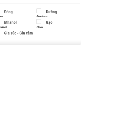
Đồng
Đường
Ethanol
Gạo
Gia súc - Gia cầm
Giấy
Gỗ
Hạt điều
Hồ tiêu - Hạt tiêu
Khí đốt
Kim loại khác
Mắc ca
Muối
Ngũ cốc
Nhựa - Hạt nhựa
Palladium
Phân bón