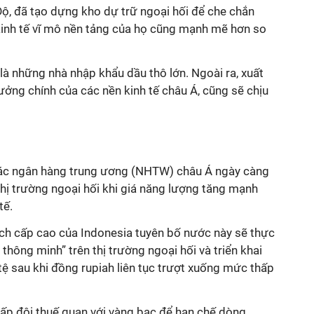
Độ, đã tạo dựng kho dự trữ ngoại hối để che chắn
 kinh tế vĩ mô nền tảng của họ cũng mạnh mẽ hơn so
là những nhà nhập khẩu dầu thô lớn.
Ngoài ra, xuất
rưởng chính của các nền kinh tế châu Á, cũng sẽ
chịu
các ngân hàng trung ương (NHTW) châu Á ngày càng
hị trường ngoại hối khi giá năng lượng tăng mạnh
tế.
ch cấp cao của Indonesia tuyên bố nước này sẽ thực
 thông minh” trên thị trường ngoại hối và triển khai
tệ sau khi đồng rupiah liên tục trượt xuống mức thấp
ấp đôi thuế quan với vàng bạc để hạn chế dòng