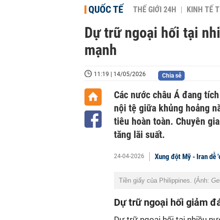
QUỐC TẾ
THẾ GIỚI 24H
KINH TẾ T
Dự trữ ngoại hối tại n
mạnh
11:19 | 14/05/2026
Chia sẻ
Các nước châu Á đang tích
nội tệ giữa khủng hoảng nă
tiêu hoàn toàn. Chuyên gi
tăng lãi suất.
Xung đột Mỹ - Iran dễ 
24-04-2026
Tiền giấy của Philippines. (Ảnh:
Ge
Dự trữ ngoại hối giảm đ
Dự trữ ngoại hối tại nhiều 