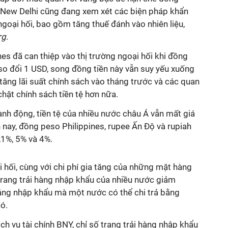
. New Delhi cũng đang xem xét các biện pháp khẩn
goại hối, bao gồm tăng thuế đánh vào nhiên liệu,
rg
.
nes đã c
an thiệp vào thị trường ngoại hối
khi đồng
so đổi 1 USD, song đồng tiền này vẫn suy yếu xuống
tăng lãi suất chính sách vào tháng trước và các quan
chặt chính sách tiền tệ hơn nữa.
nh động, tiền tệ của nhiều nước châu Á vẫn mất giá
 nay, đồng peso Philippines, rupee Ấn Độ và rupiah
,1%, 5% và 4%.
 hối, cùng với chi phí gia tăng của những mặt hàng
 trang trải hàng nhập khẩu của nhiều nước giảm
áng nhập khẩu mà một nước có thể chi trả bằng
có.
ch vụ tài chính BNY, chỉ số trang trải hàng nhập khẩu