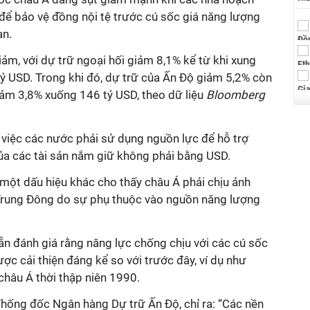
n để bảo vệ đồng nội tệ trước cú sốc giá năng lượng
an.
iảm, với dự trữ ngoại hối giảm 8,1% kể từ khi xung
ỷ USD. Trong khi đó, dự trữ của Ấn Độ giảm 5,2% còn
iảm 3,8% xuống 146 tỷ USD, theo dữ liệu
Bloomberg
 việc các nước phải sử dụng nguồn lực để hỗ trợ
của các tài sản nắm giữ không phải bằng USD.
 một dấu hiệu khác cho thấy châu Á phải chịu ảnh
Trung Đông do sự phụ thuộc vào nguồn năng lượng
vẫn đánh giá rằng năng lực chống chịu với các cú sốc
ợc cải thiện đáng kể so với trước đây, ví dụ như
châu Á thời thập niên 1990.
hống đốc Ngân hàng Dự trữ Ấn Độ, chỉ ra: “Các nền