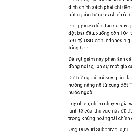
định chính sách phải chi tiề
bắt nguồn từ cuộc chiến ở Ir
Philippines dẫn đầu đà suy g
đột bắt đầu, xuống còn 104 t
691 tỷ USD, còn Indonesia g
tổng hợp.
Đà sụt giảm này phản ánh cả
đồng nội tệ, lẫn sự mất giá 
Dự trữ ngoại hối suy giảm là
hưởng nặng nề từ xung đột 
nước ngoài.
Tuy nhiên, nhiều chuyên gia 
kinh tế của khu vực này đã đư
trong khủng hoảng tài chính 
Ông Duvvuri Subbarao, cựu T