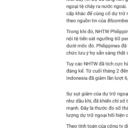
ngoại tệ chảy ra nước ngoài
cấp khác để củng cố dự trữ n
theo nguồn tin của
Bloombe
Trong khi đó, NHTW Philippi
nội tệ tiến sát ngưỡng 60 pe
dưới mốc đó. Philippines đã 
chức lưu ý họ sẵn sàng thắt 
Tuy các NHTW đã tích cực hà
đáng kể. Từ cuối tháng 2 đến
Indonesia đã giảm lần lượt 6
Sự sụt giảm của dự trữ ngoại
như dầu khí, đã khiến chỉ số
mạnh. Đây là thước đo số th
lượng dự trữ ngoại hối hiện 
Theo tính toán của công ty dị