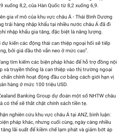
,9 xuống 8,2, của Hàn Quốc từ 8,2 xuống 6,9.
 gia vĩ mô của khu vực châu Á - Thái Bình Dương
ng trải hàng nhập khẩu tại nhiều nước châu Á đã đi
phí nhập khẩu gia tăng, đặc biệt là năng lượng.
 dự kiến các động thái can thiệp ngoại hối sẽ tiếp
ọng, bởi giá dầu thô vẫn neo ở mức cao”.
ng tìm kiếm các biện pháp khác để hỗ trợ đồng nội
p và truyền thống là can thiệp vào thị trường ngoại
 chấn chỉnh hoạt động đầu cơ bằng cách giới hạn vị
gân hàng ở mức 100 triệu
USD.
 Zealand Banking Group dự đoán một số NHTW châu
à có thể sẽ thắt chặt chính sách tiền tẹ.
ận nghiên cứu khu vực châu Á tại ANZ, bình luận:
biện pháp khác, nhưng cuối cùng,
ngày càng nhiều
 tăng lãi suất để
kiềm chế
lạm phát
và giảm bớt áp