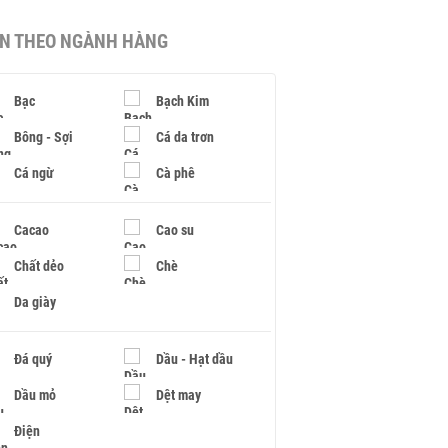
IN THEO NGÀNH HÀNG
Bạc
Bạch Kim
Bông - Sợi
Cá da trơn
Cá ngừ
Cà phê
Cacao
Cao su
Chất dẻo
Chè
Da giày
Đá quý
Dầu - Hạt dầu
Dầu mỏ
Dệt may
Điện