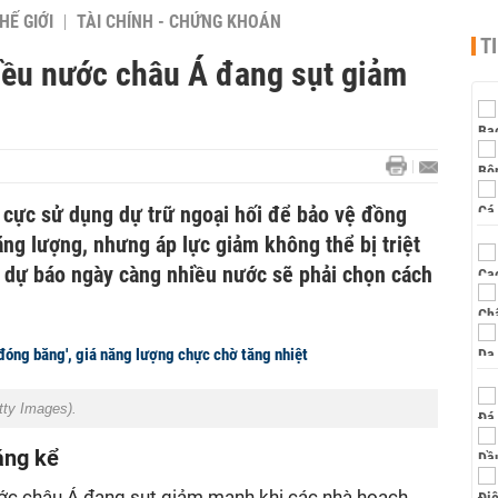
HẾ GIỚI
TÀI CHÍNH - CHỨNG KHOÁN
T
hiều nước châu Á đang sụt giảm
 cực sử dụng dự trữ ngoại hối để bảo vệ đồng
ng lượng, nhưng áp lực giảm không thể bị triệt
a dự báo ngày càng nhiều nước sẽ phải chọn cách
'đóng băng', giá năng lượng chực chờ tăng nhiệt
tty Images).
áng kể
nước châu Á đang sụt giảm mạnh khi các nhà hoạch