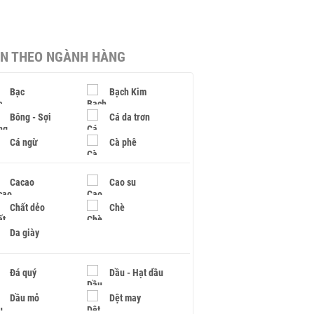
IN THEO NGÀNH HÀNG
Bạc
Bạch Kim
Bông - Sợi
Cá da trơn
Cá ngừ
Cà phê
Cacao
Cao su
Chất dẻo
Chè
Da giày
Đá quý
Dầu - Hạt dầu
Dầu mỏ
Dệt may