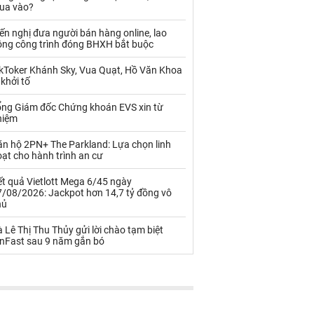
Palladium
Phân bón
ua vào?
Rau - Củ -Quả
Sắt thép
ến nghị đưa người bán hàng online, lao
ộng công trình đóng BHXH bắt buộc
Sữa
ikToker Khánh Sky, Vua Quạt, Hồ Văn Khoa
 khởi tố
Than
Thức ăn chăn nuôi
ổng Giám đốc Chứng khoán EVS xin từ
hiệm
Thủy hải sản khác
Tôm
ăn hộ 2PN+ The Parkland: Lựa chọn linh
Vàng
ạt cho hành trình an cư
t quả Vietlott Mega 6/45 ngày
VLXD khác
Xăng dầu
7/08/2026: Jackpot hơn 14,7 tỷ đồng vô
hủ
Xi măng - Clynker
 Lê Thị Thu Thủy gửi lời chào tạm biệt
inFast sau 9 năm gắn bó