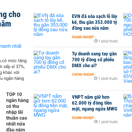
ng cho
EVN đã xóa sạch lỗ lũy
 năm
kế, thu gần 353.000 tỷ
đồng sau nửa năm
DOANH NGHIỆP
-
1 phút trước
Tự doanh sang tay gần
700 tỷ đồng cổ phiếu
g có mức tăng
DMX cho ai?
i xấp xỉ 37%,
g khác với
CHỨNG KHOÁN
-
ấu ngân hàng
1 phút trước
TOP 10
VNPT nắm giữ hơn
ngân hàng
62.000 tỷ đồng tiền
có thu
mặt, ngang ngửa MWG
nhập lãi
thuần cao
DOANH NGHIỆP
-
1 phút trước
nhất nửa
đầu năm