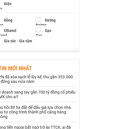
Điện
Đồng
Đường
Ethanol
Gạo
Gia súc - Gia cầm
Giấy
Gỗ
TIN MỚI NHẤT
Hạt điều
Hồ tiêu - Hạt tiêu
N đã xóa sạch lỗ lũy kế, thu gần 353.000
Khí đốt
ỷ đồng sau nửa năm
ự doanh sang tay gần 700 tỷ đồng cổ phiếu
Kim loại khác
Mắc ca
MX cho ai?
Muối
Ngũ cốc
u hồi 89 ha đất để đấu giá lựa chọn nhà
ầu tư công trình thành phố cảng hàng
Nhựa - Hạt nhựa
hông
ng tiền ngoại bất ngờ trở lại TTCK, ai đã