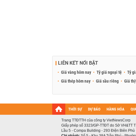
LIÊN KẾT NỔI BẬT
Giá vàng hôm nay
Tỷ giá ngoại tệ
Tỷ gi
Giá thép hôm nay
Giá sầu riêng
Giá thị
THỜI SỰ
DỰ BÁO
HÀNG HÓA
QU
Trang TTĐTTH của công ty VietNewsCorp
Giấy phép số 3323/GP-TTĐT do Sở VH&TT T
Lầu 5 - Compa Building - 293 Điện Biên Phủ
Chi nhánh:
Số 5 - Khu 38A Trần Phú - Phường