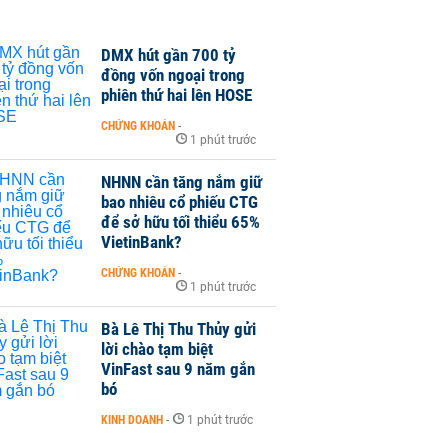
DMX hút gần 700 tỷ
đồng vốn ngoại trong
phiên thứ hai lên HOSE
CHỨNG KHOÁN
-
1 phút trước
NHNN cần tăng nắm giữ
bao nhiêu cổ phiếu CTG
để sở hữu tối thiểu 65%
VietinBank?
CHỨNG KHOÁN
-
1 phút trước
Bà Lê Thị Thu Thủy gửi
lời chào tạm biệt
VinFast sau 9 năm gắn
bó
KINH DOANH
-
1 phút trước