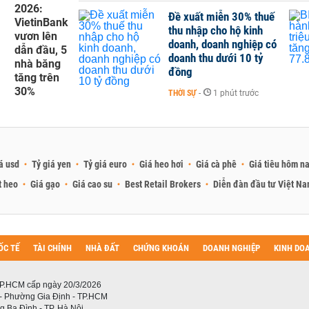
2026:
Đề xuất miễn 30% thuế
VietinBank
thu nhập cho hộ kinh
vươn lên
doanh, doanh nghiệp có
dẫn đầu, 5
doanh thu dưới 10 tỷ
nhà băng
đồng
tăng trên
30%
THỜI SỰ
-
1 phút trước
á usd
Tỷ giá yen
Tỷ giá euro
Giá heo hơi
Giá cà phê
Giá tiêu hôm n
t heo
Giá gạo
Giá cao su
Best Retail Brokers
Diễn đàn đầu tư Việt N
ỐC TẾ
TÀI CHÍNH
NHÀ ĐẤT
CHỨNG KHOÁN
DOANH NGHIỆP
KINH DO
P.HCM cấp ngày 20/3/2026
 - Phường Gia Định - TP.HCM
 Ba Đình - TP. Hà Nội