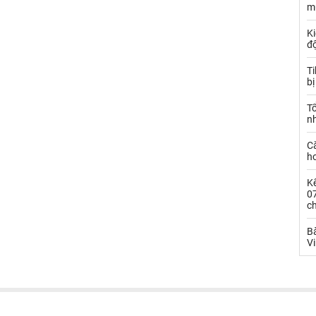
m
Ki
đ
T
bị
T
n
C
ho
Kế
0
c
Bà
V