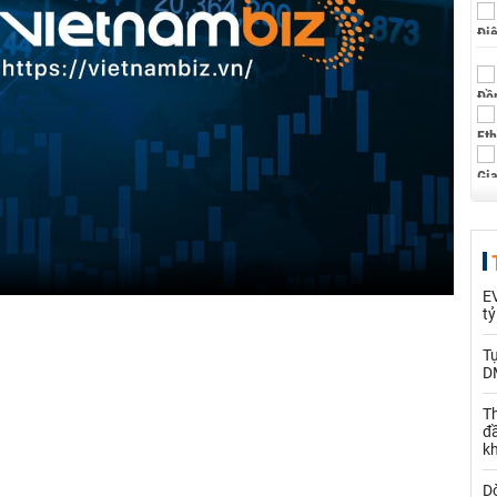
EV
t
T
D
Th
đ
k
Dò