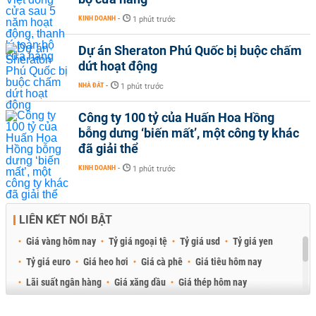
KINH DOANH
-
1 phút trước
Dự án Sheraton Phú Quốc bị buộc chấm
dứt hoạt động
NHÀ ĐẤT
-
1 phút trước
Công ty 100 tỷ của Huấn Hoa Hồng
bỗng dưng ‘biến mất’, một công ty khác
đã giải thể
KINH DOANH
-
1 phút trước
LIÊN KẾT NỔI BẬT
Giá vàng hôm nay
Tỷ giá ngoại tệ
Tỷ giá usd
Tỷ giá yen
Tỷ giá euro
Giá heo hơi
Giá cà phê
Giá tiêu hôm nay
Lãi suất ngân hàng
Giá xăng dầu
Giá thép hôm nay
Giá sầu riêng
Giá thịt heo
Giá gạo
Giá cao su