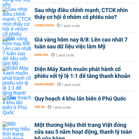
Sau nhịp điều chỉnh mạnh, CTCK nhìn
thấy cơ hội ở nhóm cổ phiếu nào?
CHỨNG KHOÁN
-
1 phút trước
Giá vàng hôm nay 8/8: Lên cao nhất 7
tuần sau dữ liệu việc làm Mỹ
HÀNG HÓA
-
1 phút trước
Điện Máy Xanh muốn phát hành cổ
phiếu với tỷ lệ 1:1 để tăng thanh khoản
DOANH NGHIỆP
-
1 phút trước
Quy hoạch 4 khu lấn biển ở Phú Quốc
THỜI SỰ
-
1 phút trước
Một thương hiệu thời trang Việt đóng
cửa sau 5 năm hoạt động, thanh lý toàn
bộ cửa hàng