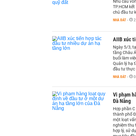
Nhu cầu vốn 
TP.HCM kết 
chủ đầu tư k
NHÀ ĐẤT
-
2
AIIB xúc t
Ngày 5/3, t
tầng Châu Á
buổi làm vi
Quản lý hạ 
đầu tư thực 
NHÀ ĐẤT
-
0
Vi phạm hà
Đà Nẵng
Hợp phần C 
thành phố Đ
một loạt vấn
nghiệm thu t
hợp lý, sử 