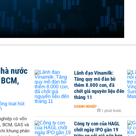
Nhà nước
Lãnh đạo Vinamilk:
, BCM,
Tăng quy mô đàn bò
thêm 8.000 con, đã
chốt giá nguyên liệu đến
tháng 11
DOANH NGHIỆP
-
1 phút trước
nghiệp có vốn
Công ty con của HAGL
M, BCM, GAS và
chốt ngày IPO gần 19
 khi khung phân
triệu cp với giá gấp hơn