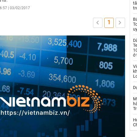
 tư.
tă
t
6:57 | 03/02/2017
Bả
1
T
uy
D
T
10
ở 
Vi
kh
L
Dự
M
hà
T
Hu
Ch