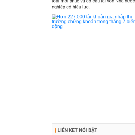
loại mới phục vụ cơ cấu lại vốn Nhà nước
nghiệp có hiệu lực.
LIÊN KẾT NỔI BẬT