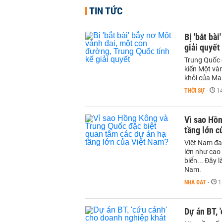
TIN TỨC
Bị 'bắt bà
giải quyết
Trung Quốc c
kiến Một và
khỏi của Ma
THỜI SỰ
-
1
Vì sao Hồn
tầng lớn c
Việt Nam đan
lớn như cao
biển... Đây
Nam.
NHÀ ĐẤT
-
1
Dự án BT, 