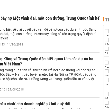
i' bẫy nợ Một vành đai, một con đường, Trung Quốc tính kế
T
ho biết sẽ giải quyết các vấn đề về nợ của các dự án thuộc Sáng
nh đai, một con đường. Nước này cũng sẽ tôn trọng quyết định rút
laysia.
4:43 | 14/10/2018
g Kông và Trung Quốc đặc biệt quan tâm các dự án hạ
ủa Việt Nam?
g trong quá trình cải thiện tính kết nối giao thông với các dự án
 tốc Bắc – Nam, các tuyến metro tại Hà Nội và TP HCM, các cảng
 là cơ hội cho các NĐT Hồng Kông và Trung Quốc đầu tư vào Việt
5:10 | 24/08/2018
'cứu cánh' cho doanh nghiệp khát quỹ đất