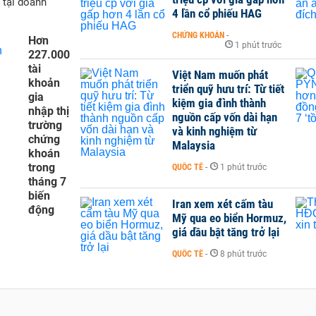
 tại doanh
4 lần cổ phiếu HAG
CHỨNG KHOÁN
-
Hơn
1 phút trước
227.000
tài
Việt Nam muốn phát
khoản
triển quỹ hưu trí: Từ tiết
gia
kiệm gia đình thành
nhập thị
nguồn cấp vốn dài hạn
trường
và kinh nghiệm từ
chứng
Malaysia
khoán
trong
QUỐC TẾ
-
1 phút trước
tháng 7
biến
Iran xem xét cấm tàu
động
Mỹ qua eo biển Hormuz,
giá dầu bật tăng trở lại
QUỐC TẾ
-
8 phút trước