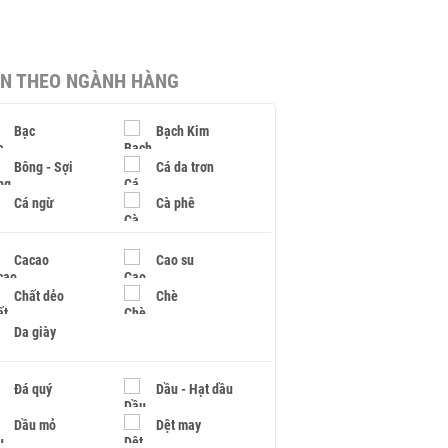
IN THEO NGÀNH HÀNG
Bạc
Bạch Kim
Bông - Sợi
Cá da trơn
Cá ngừ
Cà phê
Cacao
Cao su
Chất dẻo
Chè
Da giày
Đá quý
Dầu - Hạt dầu
Dầu mỏ
Dệt may