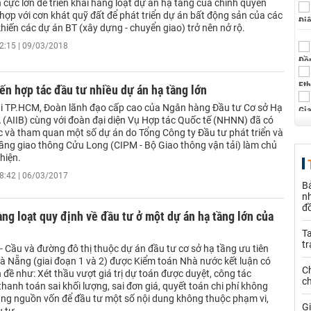
cực lớn để triển khai hàng loạt dự án hạ tầng của chính quyền
hợp với cơn khát quỹ đất để phát triển dự án bất động sản của các
hiến các dự án BT (xây dựng - chuyển giao) trở nên nở rộ.
2:15 | 09/03/2018
iến hợp tác đầu tư nhiều dự án hạ tầng lớn
ại TP.HCM, Đoàn lãnh đạo cấp cao của Ngân hàng Đầu tư Cơ sở Hạ
 (AIIB) cùng với đoàn đại diện Vụ Hợp tác Quốc tế (NHNN) đã có
ệc và tham quan một số dự án do Tổng Công ty Đầu tư phát triển và
tầng giao thông Cửu Long (CIPM - Bộ Giao thông vận tải) làm chủ
hiện.
8:42 | 06/03/2017
B
n
đ
ng loạt quy định về đầu tư ở một dự án hạ tầng lớn của
Ta
t
- Cầu và đường đô thị thuộc dự án đầu tư cơ sở hạ tầng ưu tiên
à Nẵng (giai đoạn 1 và 2) được Kiểm toán Nhà nước kết luận có
C
 đề như: Xét thầu vượt giá trị dự toán được duyệt, công tác
c
hanh toán sai khối lượng, sai đơn giá, quyết toán chi phí không
dụng nguồn vốn để đầu tư một số nội dung không thuộc phạm vi,
Gi