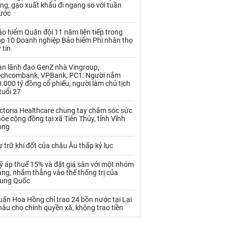
Palladium
Phân bón
ng, gạo xuất khẩu đi ngang so với tuần
rước
Rau - Củ -Quả
Sắt thép
o hiểm Quân đội 11 năm liên tiếp trong
op 10 Doanh nghiệp Bảo hiểm Phi nhân thọ
Sữa
 tín
àn lãnh đạo GenZ nhà Vingroup,
Than
Thức ăn chăn nuôi
echcombank, VPBank, PC1: Người nắm
.000 tỷ đồng cổ phiếu, người làm chủ tịch
Thủy hải sản khác
Tôm
tuổi 27
Vàng
ctoria Healthcare chung tay chăm sóc sức
ỏe cộng đồng tại xã Tiên Thủy, tỉnh Vĩnh
ong
VLXD khác
Xăng dầu
 trữ khí đốt của châu Âu thấp kỷ lục
Xi măng - Clynker
ỹ áp thuế 15% và đặt giá sàn với một nhóm
ng, nhắm thẳng vào thế thống trị của
rung Quốc
ấn Hoa Hồng chỉ trao 24 bồn nước tại Lai
âu cho chính quyền xã, không trao tiền