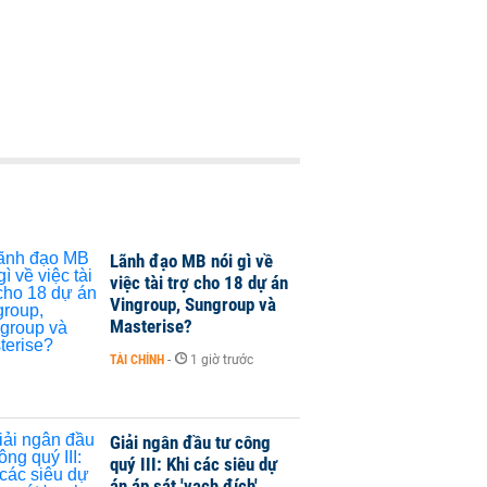
Lãnh đạo MB nói gì về
việc tài trợ cho 18 dự án
Vingroup, Sungroup và
Masterise?
TÀI CHÍNH
-
1 giờ trước
Giải ngân đầu tư công
quý III: Khi các siêu dự
án áp sát 'vạch đích'