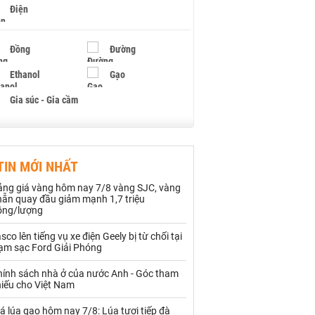
Điện
Đồng
Đường
Ethanol
Gạo
Gia súc - Gia cầm
Giấy
Gỗ
TIN MỚI NHẤT
Hạt điều
Hồ tiêu - Hạt tiêu
ảng giá vàng hôm nay 7/8 vàng SJC, vàng
Khí đốt
hẫn quay đầu giảm mạnh 1,7 triệu
ồng/lượng
Kim loại khác
Mắc ca
sco lên tiếng vụ xe điện Geely bị từ chối tại
rạm sạc Ford Giải Phóng
Muối
Ngũ cốc
hính sách nhà ở của nước Anh - Góc tham
Nhựa - Hạt nhựa
hiếu cho Việt Nam
á lúa gạo hôm nay 7/8: Lúa tươi tiếp đà