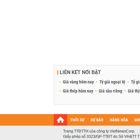
LIÊN KẾT NỔI BẬT
Giá vàng hôm nay
Tỷ giá ngoại tệ
Tỷ gi
Giá thép hôm nay
Giá sầu riêng
Giá thị
THỜI SỰ
DỰ BÁO
HÀNG HÓA
QU
Trang TTĐTTH của công ty VietNewsCorp
Giấy phép số 3323/GP-TTĐT do Sở VH&TT T