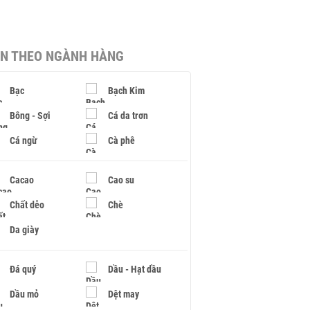
IN THEO NGÀNH HÀNG
Bạc
Bạch Kim
Bông - Sợi
Cá da trơn
Cá ngừ
Cà phê
Cacao
Cao su
Chất dẻo
Chè
Da giày
Đá quý
Dầu - Hạt dầu
Dầu mỏ
Dệt may