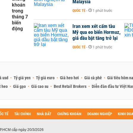
Malaysia
khoán
trong
QUỐC TẾ
-
1 phút trước
tháng 7
biến
Iran xem xét cấm tàu
động
Mỹ qua eo biển Hormuz,
giá dầu bật tăng trở lại
QUỐC TẾ
-
1 phút trước
á usd
Tỷ giá yen
Tỷ giá euro
Giá heo hơi
Giá cà phê
Giá tiêu hôm n
t heo
Giá gạo
Giá cao su
Best Retail Brokers
Diễn đàn đầu tư Việt N
ỐC TẾ
TÀI CHÍNH
NHÀ ĐẤT
CHỨNG KHOÁN
DOANH NGHIỆP
KINH DO
P.HCM cấp ngày 20/3/2026