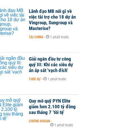
Lãnh đạo MB nói gì về
việc tài trợ cho 18 dự án
Vingroup, Sungroup và
Masterise?
TÀI CHÍNH
-
1 phút trước
Giải ngân đầu tư công
quý III: Khi các siêu dự
án áp sát 'vạch đích'
THỜI SỰ
-
1 phút trước
Quy mô quỹ PYN Elite
giảm hơn 2.100 tỷ đồng
sau tháng 7 ‘tồi tệ’
CHỨNG KHOÁN
-
1 phút trước