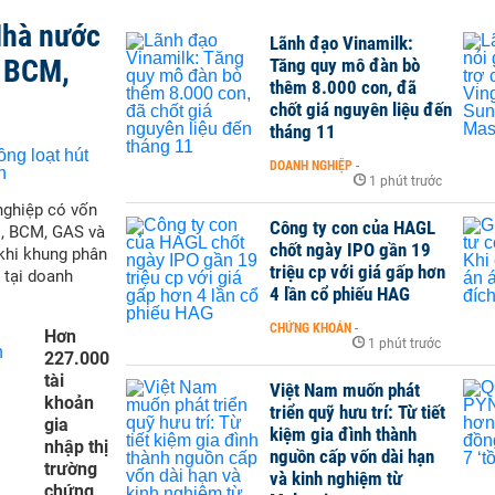
Nhà nước
Lãnh đạo Vinamilk:
, BCM,
Tăng quy mô đàn bò
thêm 8.000 con, đã
chốt giá nguyên liệu đến
tháng 11
DOANH NGHIỆP
-
1 phút trước
nghiệp có vốn
Công ty con của HAGL
M, BCM, GAS và
chốt ngày IPO gần 19
 khi khung phân
triệu cp với giá gấp hơn
 tại doanh
4 lần cổ phiếu HAG
CHỨNG KHOÁN
-
Hơn
1 phút trước
227.000
tài
Việt Nam muốn phát
khoản
triển quỹ hưu trí: Từ tiết
gia
kiệm gia đình thành
nhập thị
nguồn cấp vốn dài hạn
trường
và kinh nghiệm từ
chứng