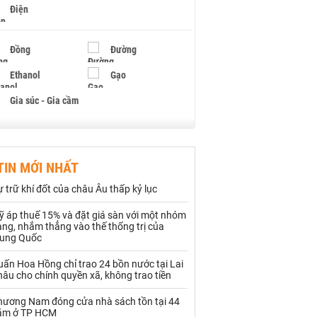
Điện
Đồng
Đường
Ethanol
Gạo
Gia súc - Gia cầm
Giấy
Gỗ
TIN MỚI NHẤT
Hạt điều
Hồ tiêu - Hạt tiêu
 trữ khí đốt của châu Âu thấp kỷ lục
Khí đốt
ỹ áp thuế 15% và đặt giá sàn với một nhóm
ng, nhắm thẳng vào thế thống trị của
Kim loại khác
Mắc ca
rung Quốc
Muối
Ngũ cốc
ấn Hoa Hồng chỉ trao 24 bồn nước tại Lai
âu cho chính quyền xã, không trao tiền
Nhựa - Hạt nhựa
hương Nam đóng cửa nhà sách tồn tại 44
ăm ở TP HCM