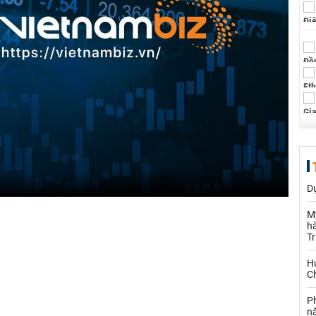
Dự
M
hà
T
Hu
Ch
P
n