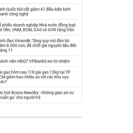
Palladium
Phân bón
ình Quốc hội cắt giảm 47 điều kiện kinh
Rau - Củ -Quả
Sắt thép
oanh công nghệ
Sữa
ổ phiếu doanh nghiệp Nhà nước đồng loạt
út tiền, VNM, BCM, GAS và GVR tăng trần
ãnh đạo Vinamilk: Tăng quy mô đàn bò
Than
Thức ăn chăn nuôi
êm 8.000 con, đã chốt giá nguyên liệu đến
háng 11
Thủy hải sản khác
Tôm
hành viên HĐQT VPBankS xin từ nhiệm
Vàng
á gas hôm nay 7/8 giá gas 12kg tại TP
CM giảm bao nhiêu so với các khu vực
VLXD khác
Xăng dầu
hác?
Xi măng - Clynker
ức hút Bcons NewSky - Không gian an cư
huẩn gu’ cho người trẻ