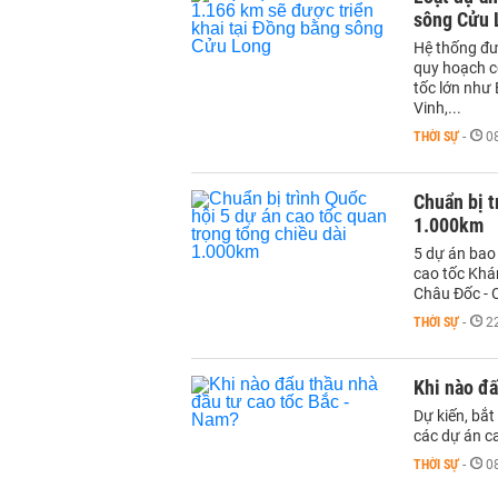
sông Cửu 
Hệ thống đư
quy hoạch c
tốc lớn như
Vinh,...
THỜI SỰ
-
0
Chuẩn bị t
1.000km
5 dự án bao
cao tốc Khá
Châu Đốc - 
THỜI SỰ
-
2
Khi nào đấ
Dự kiến, bắ
các dự án c
THỜI SỰ
-
0