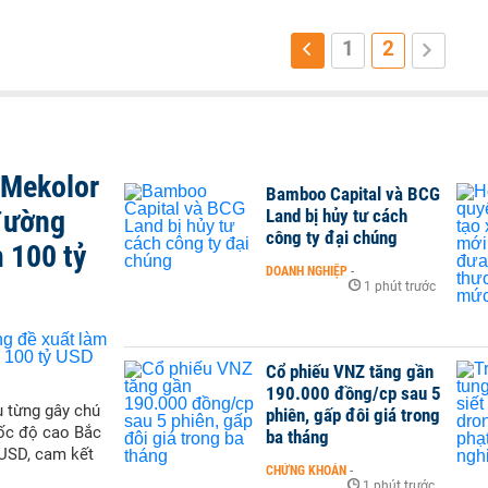
1
2
 Mekolor
Bamboo Capital và BCG
đường
Land bị hủy tư cách
công ty đại chúng
 100 tỷ
DOANH NGHIỆP
-
1 phút trước
Cổ phiếu VNZ tăng gần
190.000 đồng/cp sau 5
 từng gây chú
phiên, gấp đôi giá trong
tốc độ cao Bắc
ba tháng
 USD, cam kết
CHỨNG KHOÁN
-
1 phút trước