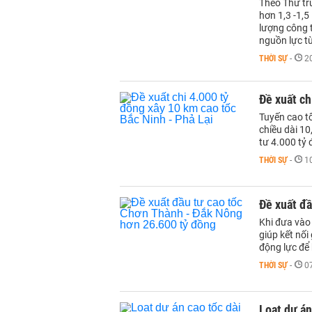
Theo Thứ tr
hơn 1,3 -1,5
lượng công 
nguồn lực từ
THỜI SỰ
-
2
Đề xuất ch
Tuyến cao t
chiều dài 10
tư 4.000 tỷ 
THỜI SỰ
-
1
Đề xuất đầ
Khi đưa vào
giúp kết nố
động lực để 
THỜI SỰ
-
0
Loạt dự án