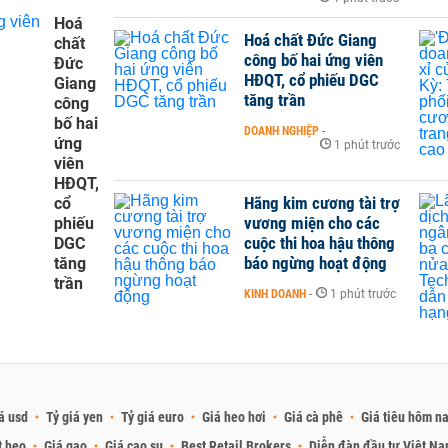
Hoá
Hoá chất Đức Giang
chất
công bố hai ứng viên
Đức
HĐQT, cổ phiếu DGC
Giang
tăng trần
công
bố hai
DOANH NGHIỆP
-
ứng
1 phút trước
viên
HĐQT,
Hãng kim cương tài trợ
cổ
vương miện cho các
phiếu
cuộc thi hoa hậu thông
DGC
báo ngừng hoạt động
tăng
trần
KINH DOANH
-
1 phút trước
á usd
Tỷ giá yen
Tỷ giá euro
Giá heo hơi
Giá cà phê
Giá tiêu hôm n
t heo
Giá gạo
Giá cao su
Best Retail Brokers
Diễn đàn đầu tư Việt N