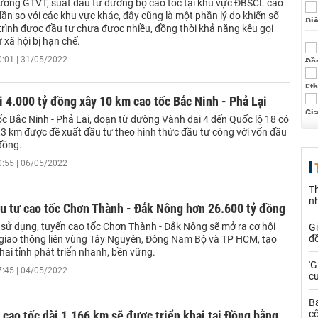
ưởng GTVT, suất đầu tư đường bộ cao tốc tại khu vực ĐBSCL cao
 lần so với các khu vực khác, đây cũng là một phần lý do khiến số
trình được đầu tư chưa được nhiều, đồng thời khả năng kêu gọi
 xã hội bị hạn chế.
0:01 | 31/05/2022
i 4.000 tỷ đồng xây 10 km cao tốc Bắc Ninh - Phả Lại
ốc Bắc Ninh - Phả Lại, đoạn từ đường Vành đai 4 đến Quốc lộ 18 có
,3 km được đề xuất đầu tư theo hình thức đầu tư công với vốn đầu
đồng.
0:55 | 06/05/2022
Th
n
u tư cao tốc Chơn Thành - Đắk Nông hơn 26.600 tỷ đồng
 sử dụng, tuyến cao tốc Chơn Thành - Đắk Nông sẽ mở ra cơ hội
G
đồ
i giao thông liên vùng Tây Nguyên, Đông Nam Bộ và TP HCM, tạo
hai tỉnh phát triển nhanh, bền vững.
'G
7:45 | 04/05/2022
cư
B
 cao tốc dài 1.166 km sẽ được triển khai tại Đồng bằng
cô