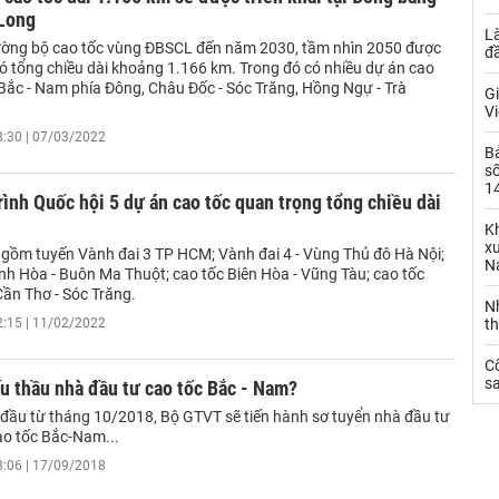
Long
L
ờng bộ cao tốc vùng ĐBSCL đến năm 2030, tầm nhìn 2050 được
đ
ó tổng chiều dài khoảng 1.166 km. Trong đó có nhiều dự án cao
 Bắc - Nam phía Đông, Châu Đốc - Sóc Trăng, Hồng Ngự - Trà
Gi
Vi
8:30 | 07/03/2022
B
số
14
rình Quốc hội 5 dự án cao tốc quan trọng tổng chiều dài
Kh
xu
 gồm tuyến Vành đai 3 TP HCM; Vành đai 4 - Vùng Thủ đô Hà Nội;
N
nh Hòa - Buôn Ma Thuột; cao tốc Biên Hòa - Vũng Tàu; cao tốc
Cần Thơ - Sóc Trăng.
N
2:15 | 11/02/2022
t
C
sa
u thầu nhà đầu tư cao tốc Bắc - Nam?
t đầu từ tháng 10/2018, Bộ GTVT sẽ tiến hành sơ tuyển nhà đầu tư
ao tốc Bắc-Nam...
8:06 | 17/09/2018