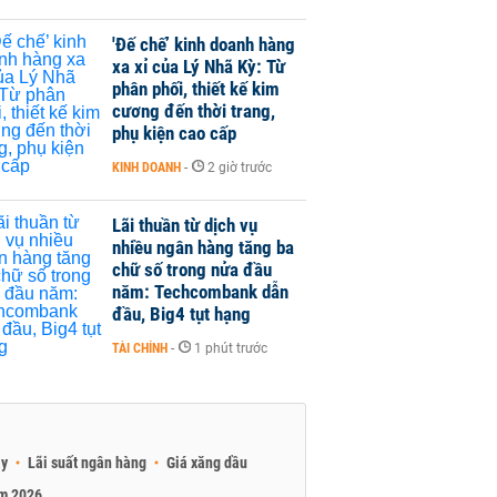
'Đế chế’ kinh doanh hàng
xa xỉ của Lý Nhã Kỳ: Từ
phân phối, thiết kế kim
cương đến thời trang,
phụ kiện cao cấp
KINH DOANH
-
2 giờ trước
Lãi thuần từ dịch vụ
nhiều ngân hàng tăng ba
chữ số trong nửa đầu
năm: Techcombank dẫn
đầu, Big4 tụt hạng
TÀI CHÍNH
-
1 phút trước
ay
Lãi suất ngân hàng
Giá xăng dầu
am 2026