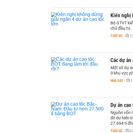
Kiến nghị 
Bộ GTVT kiế
chủ đầu tư.
THỜI SỰ
-
1
Các dự án 
Một số dự á
ở khu vực p
NHÀ ĐẤT
-
1
Dự án cao 
Nguồn vốn n
đó dự kiến 
27.694 tỉ đồ
THỜI SỰ
-
0