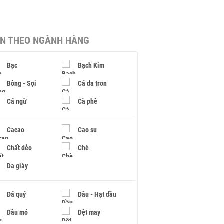
IN THEO NGÀNH HÀNG
Bạc
Bạch Kim
Bông - Sợi
Cá da trơn
Cá ngừ
Cà phê
Cacao
Cao su
Chất dẻo
Chè
Da giày
Đá quý
Dầu - Hạt dầu
Dầu mỏ
Dệt may