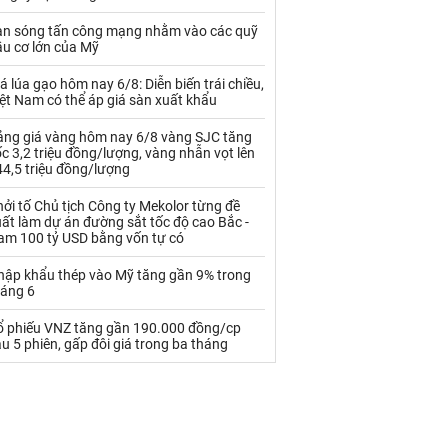
Palladium
Phân bón
àn sóng tấn công mạng nhằm vào các quỹ
Rau - Củ -Quả
Sắt thép
ầu cơ lớn của Mỹ
Sữa
á lúa gạo hôm nay 6/8: Diễn biến trái chiều,
ệt Nam có thể áp giá sàn xuất khẩu
ảng giá vàng hôm nay 6/8 vàng SJC tăng
Than
Thức ăn chăn nuôi
c 3,2 triệu đồng/lượng, vàng nhẫn vọt lên
4,5 triệu đồng/lượng
Thủy hải sản khác
Tôm
ởi tố Chủ tịch Công ty Mekolor từng đề
Vàng
ất làm dự án đường sắt tốc độ cao Bắc -
am 100 tỷ USD bằng vốn tự có
VLXD khác
Xăng dầu
hập khẩu thép vào Mỹ tăng gần 9% trong
háng 6
Xi măng - Clynker
ổ phiếu VNZ tăng gần 190.000 đồng/cp
u 5 phiên, gấp đôi giá trong ba tháng