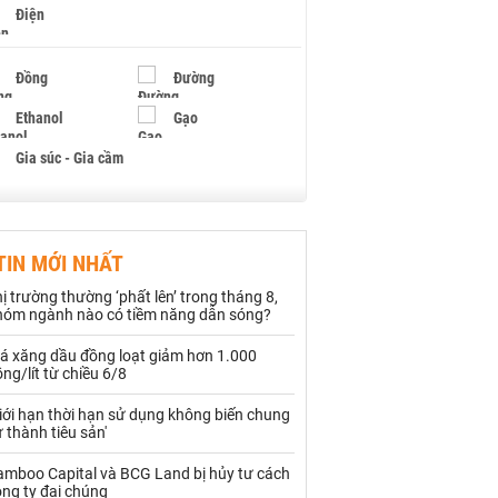
Điện
Đồng
Đường
Ethanol
Gạo
Gia súc - Gia cầm
Giấy
Gỗ
TIN MỚI NHẤT
Hạt điều
Hồ tiêu - Hạt tiêu
ị trường thường ‘phất lên’ trong tháng 8,
Khí đốt
hóm ngành nào có tiềm năng dẫn sóng?
iá xăng dầu đồng loạt giảm hơn 1.000
Kim loại khác
Mắc ca
ng/lít từ chiều 6/8
Muối
Ngũ cốc
iới hạn thời hạn sử dụng không biến chung
 thành tiêu sản'
Nhựa - Hạt nhựa
amboo Capital và BCG Land bị hủy tư cách
ng ty đại chúng