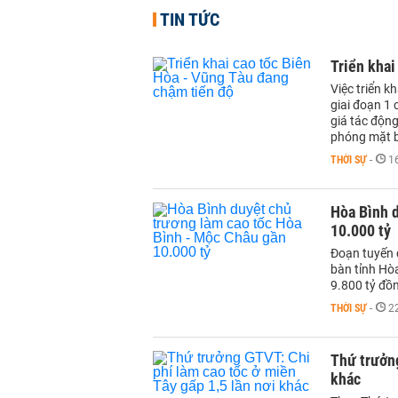
TIN TỨC
Triển khai
Việc triển k
giai đoạn 1
giá tác độn
phóng mặt b
THỜI SỰ
-
1
Hòa Bình 
10.000 tỷ
Đoạn tuyến 
bàn tỉnh Hò
9.800 tỷ đồ
THỜI SỰ
-
2
Thứ trưởng
khác