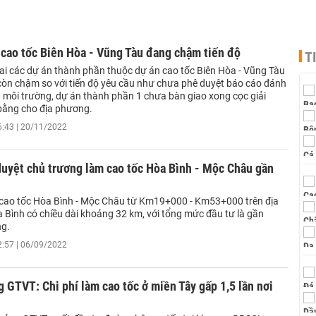
 cao tốc Biên Hòa - Vũng Tàu đang chậm tiến độ
T
hai các dự án thành phần thuộc dự án cao tốc Biên Hòa - Vũng Tàu
 còn chậm so với tiến độ yêu cầu như chưa phê duyệt báo cáo đánh
g môi trường, dự án thành phần 1 chưa bàn giao xong cọc giải
ằng cho địa phương.
6:43 | 20/11/2022
duyệt chủ trương làm cao tốc Hòa Bình - Mộc Châu gần
cao tốc Hòa Bình - Mộc Châu từ Km19+000 - Km53+000 trên địa
a Bình có chiều dài khoảng 32 km, với tổng mức đầu tư là gần
ng.
2:57 | 06/09/2022
 GTVT: Chi phí làm cao tốc ở miền Tây gấp 1,5 lần nơi