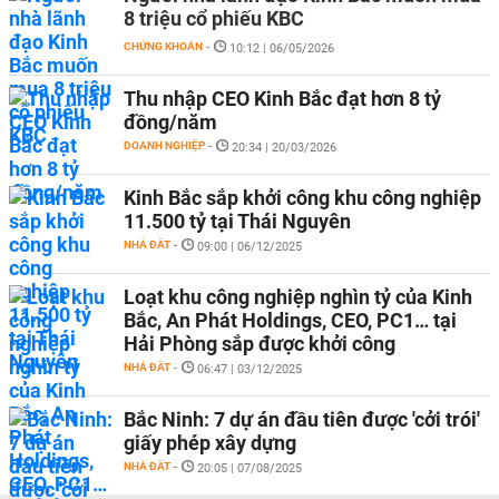
8 triệu cổ phiếu KBC
CHỨNG KHOÁN
-
10:12 | 06/05/2026
Thu nhập CEO Kinh Bắc đạt hơn 8 tỷ
đồng/năm
DOANH NGHIỆP
-
20:34 | 20/03/2026
Kinh Bắc sắp khởi công khu công nghiệp
11.500 tỷ tại Thái Nguyên
NHÀ ĐẤT
-
09:00 | 06/12/2025
Loạt khu công nghiệp nghìn tỷ của Kinh
Bắc, An Phát Holdings, CEO, PC1… tại
Hải Phòng sắp được khởi công
NHÀ ĐẤT
-
06:47 | 03/12/2025
Bắc Ninh: 7 dự án đầu tiên được 'cởi trói'
giấy phép xây dựng
NHÀ ĐẤT
-
20:05 | 07/08/2025