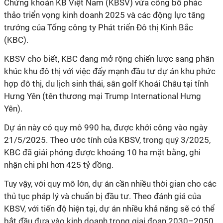
Chứng khoán KB Việt Nam (KBSV) vừa công bố phác
thảo triển vọng kinh doanh 2025 và các động lực tăng
trưởng của Tổng công ty Phát triển Đô thị Kinh Bắc
(KBC).
KBSV cho biết, KBC đang mở rộng chiến lược sang phân
khúc khu đô thị với việc đẩy mạnh đầu tư dự án khu phức
hợp đô thị, du lịch sinh thái, sân golf Khoái Châu tại tỉnh
Hưng Yên (tên thương mại Trump International Hưng
Yên).
Dự án này có quy mô 990 ha, được khởi công vào ngày
21/5/2025. Theo ước tính của KBSV, trong quý 3/2025,
KBC đã giải phóng được khoảng 10 ha mặt bằng, ghi
nhận chi phí hơn 425 tỷ đồng.
Tuy vậy, với quy mô lớn, dự án cần nhiều thời gian cho các
thủ tục pháp lý và chuẩn bị đầu tư. Theo đánh giá của
KBSV, với tiến độ hiện tại, dự án nhiều khả năng sẽ có thể
bắt đầu đưa vào kinh doanh trong giai đoạn 2030–2050.