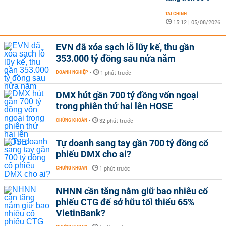
TÀI CHÍNH
-
15:12 | 05/08/2026
EVN đã xóa sạch lỗ lũy kế, thu gần
353.000 tỷ đồng sau nửa năm
DOANH NGHIỆP
-
1 phút trước
DMX hút gần 700 tỷ đồng vốn ngoại
trong phiên thứ hai lên HOSE
CHỨNG KHOÁN
-
32 phút trước
Tự doanh sang tay gần 700 tỷ đồng cổ
phiếu DMX cho ai?
CHỨNG KHOÁN
-
1 phút trước
NHNN cần tăng nắm giữ bao nhiêu cổ
phiếu CTG để sở hữu tối thiểu 65%
VietinBank?