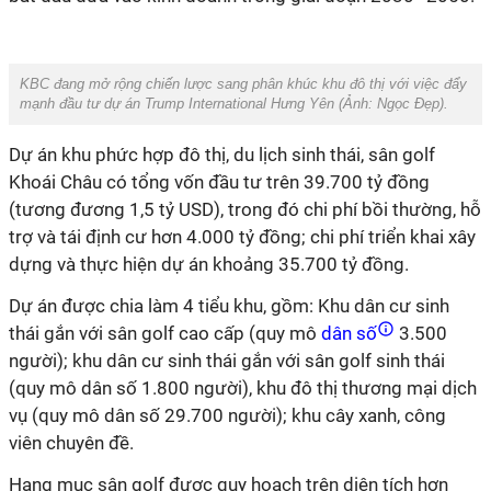
KBC đang mở rộng chiến lược sang phân khúc khu đô thị với việc đẩy
mạnh đầu tư dự án
Trump International Hưng Yên
(Ảnh:
Ngọc Đẹp
).
Dự án khu phức hợp đô thị, du lịch sinh thái, sân golf
Khoái Châu có tổng vốn đầu tư trên 39.700 tỷ đồng
(tương đương 1,5 tỷ USD), trong đó chi phí bồi thường, hỗ
trợ và tái định cư hơn 4.000 tỷ đồng; chi phí triển khai xây
dựng và thực hiện dự án khoảng 35.700 tỷ đồng.
Dự án được chia làm 4 tiểu khu, gồm: Khu dân cư sinh
thái gắn với sân golf cao cấp (quy mô
dân số
3.500
người); khu dân cư sinh thái gắn với sân golf sinh thái
(quy mô dân số 1.800 người), khu đô thị thương mại dịch
vụ (quy mô dân số 29.700 người); khu cây xanh, công
viên chuyên đề.
Hạng mục sân golf được quy hoạch trên diện tích hơn