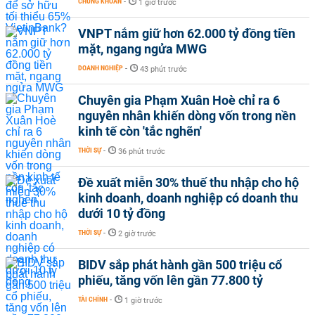
CHỨNG KHOÁN
-
1 giờ trước
VNPT nắm giữ hơn 62.000 tỷ đồng tiền
mặt, ngang ngửa MWG
DOANH NGHIỆP
-
43 phút trước
Chuyên gia Phạm Xuân Hoè chỉ ra 6
nguyên nhân khiến dòng vốn trong nền
kinh tế còn 'tắc nghẽn'
THỜI SỰ
-
36 phút trước
Đề xuất miễn 30% thuế thu nhập cho hộ
kinh doanh, doanh nghiệp có doanh thu
dưới 10 tỷ đồng
THỜI SỰ
-
2 giờ trước
BIDV sắp phát hành gần 500 triệu cổ
phiếu, tăng vốn lên gần 77.800 tỷ
TÀI CHÍNH
-
1 giờ trước