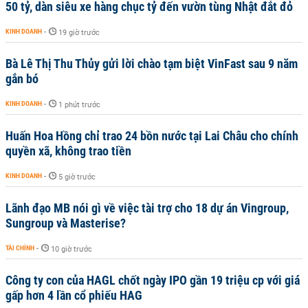
50 tỷ, dàn siêu xe hàng chục tỷ đến vườn tùng Nhật đắt đỏ
KINH DOANH
-
19 giờ trước
Bà Lê Thị Thu Thủy gửi lời chào tạm biệt VinFast sau 9 năm
gắn bó
KINH DOANH
-
1 phút trước
Huấn Hoa Hồng chỉ trao 24 bồn nước tại Lai Châu cho chính
quyền xã, không trao tiền
KINH DOANH
-
5 giờ trước
Lãnh đạo MB nói gì về việc tài trợ cho 18 dự án Vingroup,
Sungroup và Masterise?
TÀI CHÍNH
-
10 giờ trước
Công ty con của HAGL chốt ngày IPO gần 19 triệu cp với giá
gấp hơn 4 lần cổ phiếu HAG