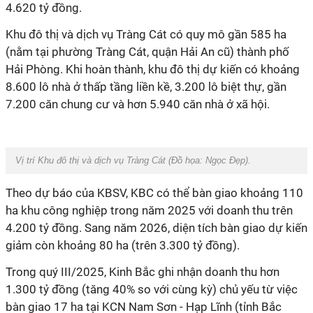
4.620 tỷ đồng.
Khu đô thị và dịch vụ Tràng Cát có quy mô gần 585 ha
(nằm tại phường Tràng Cát, quận Hải An cũ) thành phố
Hải Phòng. Khi hoàn thành, khu đô thị dự kiến có khoảng
8.600 lô nhà ở thấp tầng liền kề, 3.200 lô biệt thự, gần
7.200 căn chung cư và hơn 5.940 căn nhà ở xã hội.
Vị trí Khu đô thị và dịch vụ Tràng Cát (Đồ họa:
Ngọc Đẹp
).
Theo dự báo của KBSV, KBC có thể bàn giao khoảng 110
ha khu công nghiệp trong năm 2025 với doanh thu trên
4.200 tỷ đồng. Sang năm 2026, diện tích bàn giao dự kiến
giảm còn khoảng 80 ha (trên 3.300 tỷ đồng).
Trong quý III/2025, Kinh Bắc ghi nhận doanh thu hơn
1.300 tỷ đồng (tăng 40% so với cùng kỳ) chủ yếu từ việc
bàn giao 17 ha tại KCN Nam Sơn - Hạp Lĩnh (tỉnh Bắc