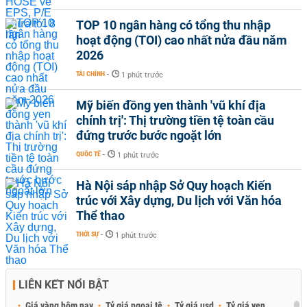
TOP 10 ngân hàng có tổng thu nhập
hoạt động (TOI) cao nhất nửa đầu năm
2026
TÀI CHÍNH
-
1 phút trước
Mỹ biến đồng yen thành 'vũ khí địa
chính trị': Thị trường tiền tệ toàn cầu
đứng trước bước ngoặt lớn
QUỐC TẾ
-
1 phút trước
Hà Nội sáp nhập Sở Quy hoạch Kiến
trúc với Xây dựng, Du lịch với Văn hóa
Thể thao
THỜI SỰ
-
1 phút trước
LIÊN KẾT NỔI BẬT
Giá vàng hôm nay
Tỷ giá ngoại tệ
Tỷ giá usd
Tỷ giá yen