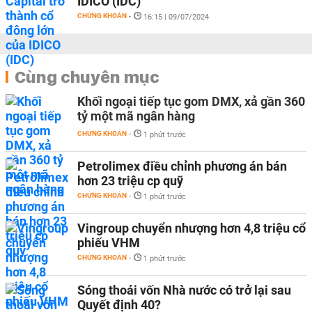
IDICO (IDC)
CHỨNG KHOÁN
-
16:15 | 09/07/2024
Cùng chuyên mục
Khối ngoại tiếp tục gom DMX, xả gần 360
tỷ một mã ngân hàng
CHỨNG KHOÁN
-
1 phút trước
Petrolimex điều chỉnh phương án bán
hơn 23 triệu cp quỹ
CHỨNG KHOÁN
-
1 phút trước
Vingroup chuyển nhượng hơn 4,8 triệu cổ
phiếu VHM
CHỨNG KHOÁN
-
1 phút trước
Sóng thoái vốn Nhà nước có trở lại sau
Quyết định 40?