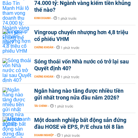
74.000 tỷ: Ngành vàng kiếm tiền khủng
thế nào?
KINH DOANH
-
1 phút trước
Vingroup chuyển nhượng hơn 4,8 triệu
cổ phiếu VHM
CHỨNG KHOÁN
-
1 phút trước
Sóng thoái vốn Nhà nước có trở lại sau
Quyết định 40?
CHỨNG KHOÁN
-
1 phút trước
Ngân hàng nào tăng được nhiều tiền
gửi nhất trong nửa đầu năm 2026?
TÀI CHÍNH
-
1 phút trước
Một doanh nghiệp bất động sản đứng
đầu HOSE về EPS, P/E chưa tới 8 lần
DOANH NGHIỆP
-
1 phút trước