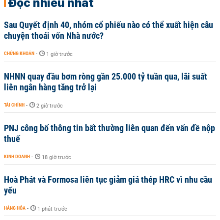
Đọc nhiều nhất
Sau Quyết định 40, nhóm cổ phiếu nào có thể xuất hiện câu
chuyện thoái vốn Nhà nước?
CHỨNG KHOÁN
-
1 giờ trước
NHNN quay đầu bơm ròng gần 25.000 tỷ tuần qua, lãi suất
liên ngân hàng tăng trở lại
TÀI CHÍNH
-
2 giờ trước
PNJ công bố thông tin bất thường liên quan đến vấn đề nộp
thuế
KINH DOANH
-
18 giờ trước
Hoà Phát và Formosa liên tục giảm giá thép HRC vì nhu cầu
yếu
HÀNG HÓA
-
1 phút trước