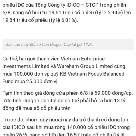
phiếu IDC của Tổng Công ty IDICO – CTCP trong phiên
6/8, nâng sở hữu từ 19,61 triệu cổ phiếu (tỷ lệ 5,94%) lên
19,84 triệu cổ phiếu (tỷ lệ 6,01%).
Báo cáo thay đổi sở hữu Dragon Capital gửi HNX.
Cụ thể, hai quỹ thành viên Vietnam Enterprise
Investments Limited và Wareham Group Limited cùng
mua 100.000 đơn vị; quỹ KB Vietnam Focus Balanced
Fund mua 25.000 đơn vị.
Tạm tính theo giá đóng cửa phiên 6/8 là 59.000 đồng/cp,
ước tính Dragon Capital đã có thể phải bỏ ra hơn 13 tỷ
đồng để mua số cổ phiếu trên.
Trước đó, nhóm quỹ ngoại này đã trở thành cổ đông lớn
của IDICO sau khi mua ròng 140.000 cổ phiếu IDC trong
phiên 26/6, nâng sở hữu lên 16,57 triệu cổ phiếu (tỷ lệ