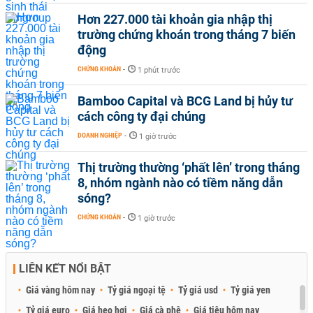
Hơn 227.000 tài khoản gia nhập thị
trường chứng khoán trong tháng 7 biến
động
CHỨNG KHOÁN
-
1 phút trước
Bamboo Capital và BCG Land bị hủy tư
cách công ty đại chúng
DOANH NGHIỆP
-
1 giờ trước
Thị trường thường ‘phất lên’ trong tháng
8, nhóm ngành nào có tiềm năng dẫn
sóng?
CHỨNG KHOÁN
-
1 giờ trước
LIÊN KẾT NỔI BẬT
Giá vàng hôm nay
Tỷ giá ngoại tệ
Tỷ giá usd
Tỷ giá yen
Tỷ giá euro
Giá heo hơi
Giá cà phê
Giá tiêu hôm nay