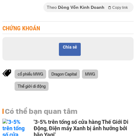
Theo
Dòng Vốn Kinh Doanh
Copy link
CHỨNG KHOÁN
Chia sẻ
cổ phiếu MWG
Dragon Capital
MWG
Thế giới di động
Có thể bạn quan tâm
'3-5% trên tổng số cửa hàng Thế Giới Di
Động, Điện máy Xanh bị ảnh hưởng bởi
bão Yagi'