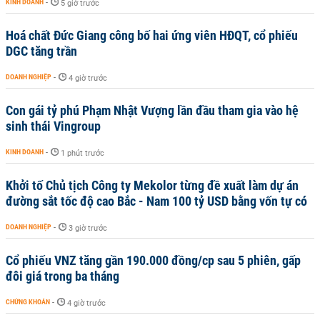
KINH DOANH
-
5 giờ trước
Hoá chất Đức Giang công bố hai ứng viên HĐQT, cổ phiếu
DGC tăng trần
DOANH NGHIỆP
-
4 giờ trước
Con gái tỷ phú Phạm Nhật Vượng lần đầu tham gia vào hệ
sinh thái Vingroup
KINH DOANH
-
1 phút trước
Khởi tố Chủ tịch Công ty Mekolor từng đề xuất làm dự án
đường sắt tốc độ cao Bắc - Nam 100 tỷ USD bằng vốn tự có
DOANH NGHIỆP
-
3 giờ trước
Cổ phiếu VNZ tăng gần 190.000 đồng/cp sau 5 phiên, gấp
đôi giá trong ba tháng
CHỨNG KHOÁN
-
4 giờ trước