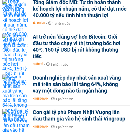
Tổng Giám đốc MB: Tự tin hoàn thành
kế hoạch lợi nhuận năm, có thể đạt mốc
40.000 tỷ nếu tình hình thuận lợi
TÀI CHÍNH
-
1 phút trước
AI trở nên 'đáng sợ' hơn Bitcoin: Giới
đầu tư tháo chạy vì thị trường bốc hơi
40%, 150 tỷ USD bị rút không thương
tiếc
QUỐC TẾ
-
1 phút trước
Doanh nghiệp duy nhất sản xuất vàng
mã trên sàn báo lãi tăng 64%, không
vay một đồng nào từ ngân hàng
KINH DOANH
-
1 phút trước
Con gái tỷ phú Phạm Nhật Vượng lần
đầu tham gia vào hệ sinh thái Vingroup
KINH DOANH
-
1 phút trước