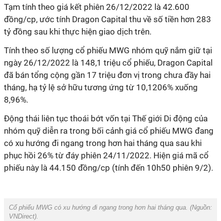
Tạm tính theo giá kết phiên 26/12/2022 là 42.600
đồng/cp, ước tính Dragon Capital thu về số tiền hơn 283
tỷ đồng sau khi thực hiện giao dịch trên.
Tính theo số lượng cổ phiếu MWG nhóm quỹ nắm giữ tại
ngày 26/12/2022 là 148,1 triệu cổ phiếu, Dragon Capital
đã bán tổng cộng gần 17 triệu đơn vị trong chưa đầy hai
tháng, hạ tỷ lệ sở hữu tương ứng từ 10,1206% xuống
8,96%.
Động thái liên tục thoái bớt vốn tại Thế giới Di động của
nhóm quỹ diễn ra trong bối cảnh giá cổ phiếu MWG đang
có xu hướng đi ngang trong hơn hai tháng qua sau khi
phục hồi 26% từ đáy phiên 24/11/2022. Hiện giá mã cổ
phiếu này là 44.150 đồng/cp (tính đến 10h50 phiên 9/2).
Cổ phiếu MWG có xu hướng đi ngang trong hơn hai tháng qua. (Nguồn:
VNDirect
).