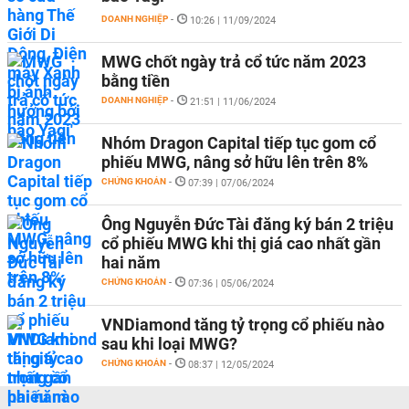
DOANH NGHIỆP
-
10:26 | 11/09/2024
MWG chốt ngày trả cổ tức năm 2023
bằng tiền
DOANH NGHIỆP
-
21:51 | 11/06/2024
Nhóm Dragon Capital tiếp tục gom cổ
phiếu MWG, nâng sở hữu lên trên 8%
CHỨNG KHOÁN
-
07:39 | 07/06/2024
Ông Nguyễn Đức Tài đăng ký bán 2 triệu
cổ phiếu MWG khi thị giá cao nhất gần
hai năm
CHỨNG KHOÁN
-
07:36 | 05/06/2024
VNDiamond tăng tỷ trọng cổ phiếu nào
sau khi loại MWG?
CHỨNG KHOÁN
-
08:37 | 12/05/2024