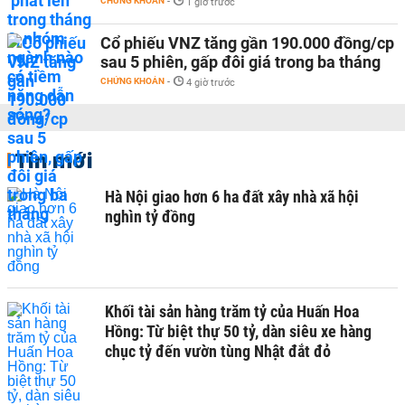
CHỨNG KHOÁN
-
1 giờ trước
Cổ phiếu VNZ tăng gần 190.000 đồng/cp
sau 5 phiên, gấp đôi giá trong ba tháng
CHỨNG KHOÁN
-
4 giờ trước
Tin mới
Hà Nội giao hơn 6 ha đất xây nhà xã hội
nghìn tỷ đồng
Khối tài sản hàng trăm tỷ của Huấn Hoa
Hồng: Từ biệt thự 50 tỷ, dàn siêu xe hàng
chục tỷ đến vườn tùng Nhật đắt đỏ