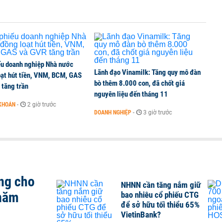
ếu doanh nghiệp Nhà nước
Lãnh đạo Vinamilk: Tăng quy mô đàn
oạt hút tiền, VNM, BCM, GAS
bò thêm 8.000 con, đã chốt giá
 tăng trần
nguyên liệu đến tháng 11
KHOÁN
-
2 giờ trước
DOANH NGHIỆP
-
3 giờ trước
ng cho
NHNN cần tăng nắm giữ
 năm
bao nhiêu cổ phiếu CTG
để sở hữu tối thiểu 65%
VietinBank?