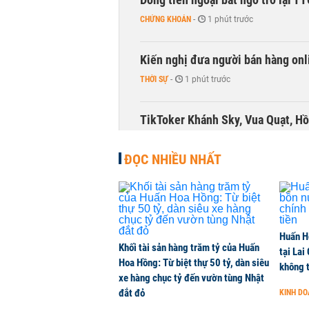
CHỨNG KHOÁN
-
1 phút trước
Kiến nghị đưa người bán hàng onl
THỜI SỰ
-
1 phút trước
TikToker Khánh Sky, Vua Quạt, Hồ
KINH DOANH
-
1 phút trước
ĐỌC NHIỀU NHẤT
Huấn H
Khối tài sản hàng trăm tỷ của Huấn
tại Lai
Hoa Hồng: Từ biệt thự 50 tỷ, dàn siêu
không t
xe hàng chục tỷ đến vườn tùng Nhật
đắt đỏ
KINH D