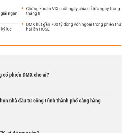
Chứng khoán VIX chốt ngày chia cổ tức ngay trong
 giải ngân
tháng 8
DMX hút gần 700 tỷ đồng vốn ngoại trong phiên thứ
 kỷ lục
hai lên HOSE
g cổ phiếu DMX cho ai?
chọn nhà đầu tư công trình thành phố cảng hàng
TCK, ai đã mua vào?