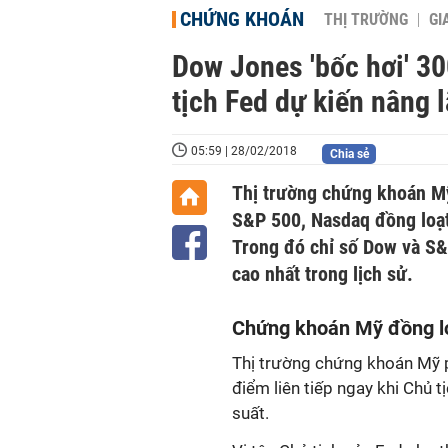
CHỨNG KHOÁN
THỊ TRƯỜNG
GI
Dow Jones 'bốc hơi' 30
tịch Fed dự kiến nâng l
05:59 | 28/02/2018
Chia sẻ
Thị trường chứng khoán Mỹ
S&P 500, Nasdaq đồng loạt
Trong đó chỉ số Dow và S&
cao nhất trong lịch sử.
Chứng khoán Mỹ đồng lo
Thị trường chứng khoán Mỹ p
điểm liên tiếp ngay khi Chủ 
suất.