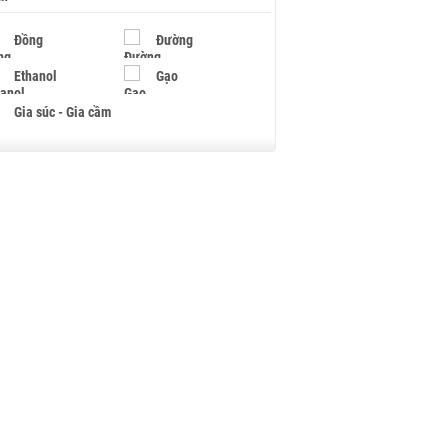
Đồng
Đường
Ethanol
Gạo
Gia súc - Gia cầm
Giấy
Gỗ
Hạt điều
Hồ tiêu - Hạt tiêu
Khí đốt
Kim loại khác
Mắc ca
Muối
Ngũ cốc
Nhựa - Hạt nhựa
Palladium
Phân bón