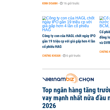
KINH DOANH
-
16 giờ trước
Cổ phi
Công ty con của HAGL chốt ngày IPO
đồng l
gần 19 triệu cp với giá gấp hơn 4 lần
và GVR
cổ phiếu HAG
CHỨNG 
CHỨNG KHOÁN
-
6 giờ trước
Top ngân hàng tăng trưở
vay mạnh nhất nửa đầu
2026