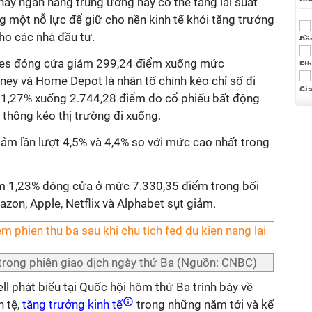
thấy ngân hàng trung ương này có thể tăng lãi suất
g một nỗ lực để giữ cho nền kinh tế khỏi tăng trưởng
cho các nhà đầu tư.
nes đóng cửa giảm 299,24 điểm xuống mức
ney và Home Depot là nhân tố chính kéo chỉ số đi
 1,27% xuống 2.744,28 điểm do cổ phiếu bất động
n thông kéo thị trường đi xuống.
ảm lần lượt 4,5% và 4,4% so với mức cao nhất trong
m 1,23% đóng cửa ở mức 7.330,35 điểm trong bối
zon, Apple, Netflix và Alphabet sụt giảm.
trong phiên giao dịch ngày thứ Ba (Nguồn: CNBC)
l phát biểu tại Quốc hội hôm thứ Ba trình bày về
 tệ,
tăng trưởng kinh tế
trong những năm tới và kế