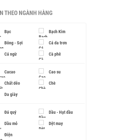
IN THEO NGÀNH HÀNG
Bạc
Bạch Kim
Bông - Sợi
Cá da trơn
Cá ngừ
Cà phê
Cacao
Cao su
Chất dẻo
Chè
Da giày
Đá quý
Dầu - Hạt dầu
Dầu mỏ
Dệt may
Điện