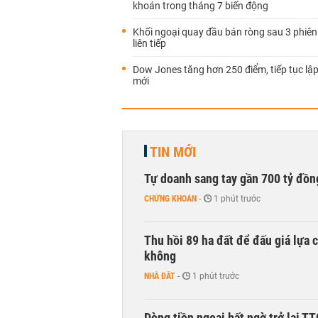
khoán trong tháng 7 biến động
Khối ngoại quay đầu bán ròng sau 3 phiên
liên tiếp
Dow Jones tăng hơn 250 điểm, tiếp tục lập
mới
TIN MỚI
Tự doanh sang tay gần 700 tỷ đồn
CHỨNG KHOÁN
-
1 phút trước
Thu hồi 89 ha đất để đấu giá lựa 
không
NHÀ ĐẤT
-
1 phút trước
Dòng tiền ngoại bất ngờ trở lại T