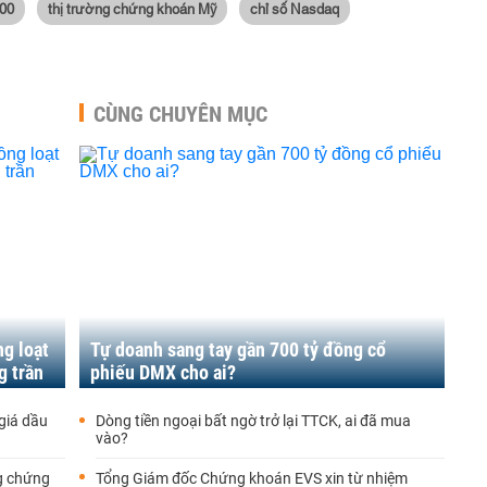
00
thị trường chứng khoán Mỹ
chỉ số Nasdaq
CÙNG CHUYÊN MỤC
g loạt
Tự doanh sang tay gần 700 tỷ đồng cổ
g trần
phiếu DMX cho ai?
giá dầu
Dòng tiền ngoại bất ngờ trở lại TTCK, ai đã mua
vào?
ng chứng
Tổng Giám đốc Chứng khoán EVS xin từ nhiệm