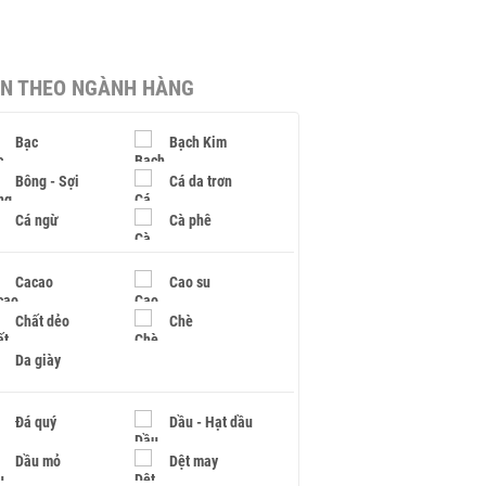
IN THEO NGÀNH HÀNG
Bạc
Bạch Kim
Bông - Sợi
Cá da trơn
Cá ngừ
Cà phê
Cacao
Cao su
Chất dẻo
Chè
Da giày
Đá quý
Dầu - Hạt dầu
Dầu mỏ
Dệt may