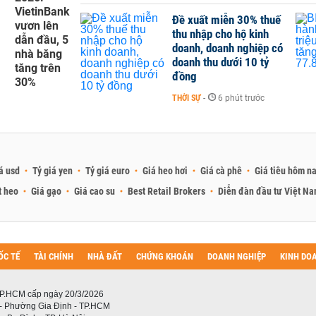
VietinBank
Đề xuất miễn 30% thuế
vươn lên
thu nhập cho hộ kinh
dẫn đầu, 5
doanh, doanh nghiệp có
nhà băng
doanh thu dưới 10 tỷ
tăng trên
đồng
30%
THỜI SỰ
-
6 phút trước
á usd
Tỷ giá yen
Tỷ giá euro
Giá heo hơi
Giá cà phê
Giá tiêu hôm n
t heo
Giá gạo
Giá cao su
Best Retail Brokers
Diễn đàn đầu tư Việt N
ỐC TẾ
TÀI CHÍNH
NHÀ ĐẤT
CHỨNG KHOÁN
DOANH NGHIỆP
KINH DO
P.HCM cấp ngày 20/3/2026
 - Phường Gia Định - TP.HCM