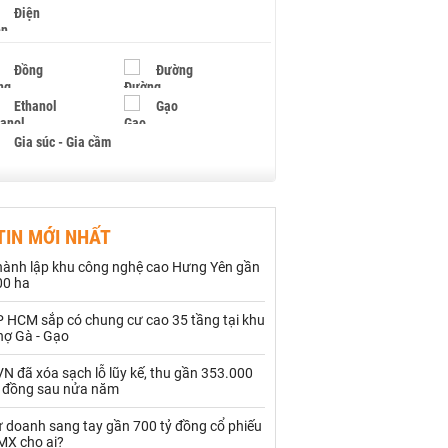
Điện
Đồng
Đường
Ethanol
Gạo
Gia súc - Gia cầm
Giấy
Gỗ
TIN MỚI NHẤT
Hạt điều
Hồ tiêu - Hạt tiêu
hành lập khu công nghệ cao Hưng Yên gần
Khí đốt
00 ha
P HCM sắp có chung cư cao 35 tầng tại khu
Kim loại khác
Mắc ca
hợ Gà - Gạo
Muối
Ngũ cốc
N đã xóa sạch lỗ lũy kế, thu gần 353.000
ỷ đồng sau nửa năm
Nhựa - Hạt nhựa
ự doanh sang tay gần 700 tỷ đồng cổ phiếu
MX cho ai?