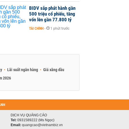
BIDV sắp phát hành gần
500 triệu cổ phiếu, tăng
vốn lên gần 77.800 tỷ
TÀI CHÍNH
-
1 phút trước
ay
Lãi suất ngân hàng
Giá xăng dầu
am 2026
ANH
DỊCH VỤ QUẢNG CÁO
Tel:
0931589222 (Ms Ngọc)
Email:
quangcao@vietnambiz.vn