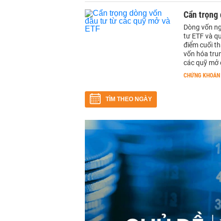
Cẩn trọng 
Dòng vốn ng
tư ETF và q
điểm cuối t
vốn hóa tru
các quỹ mở đ
CHỨNG KHOÁN
TÌM THEO NGÀY