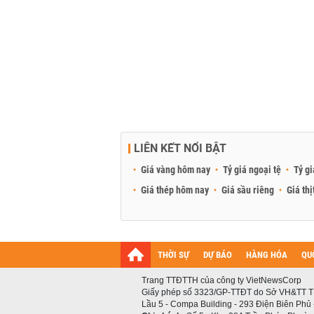
LIÊN KẾT NỔI BẬT
Giá vàng hôm nay
Tỷ giá ngoại tệ
Tỷ gi
Giá thép hôm nay
Giá sầu riêng
Giá thị
THỜI SỰ
DỰ BÁO
HÀNG HÓA
QU
Trang TTĐTTH của công ty VietNewsCorp
Giấy phép số 3323/GP-TTĐT do Sở VH&TT T
Lầu 5 - Compa Building - 293 Điện Biên Phủ