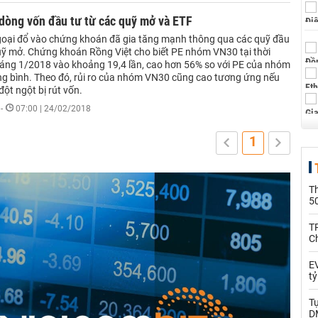
dòng vốn đầu tư từ các quỹ mở và ETF
oại đổ vào chứng khoán đã gia tăng mạnh thông qua các quỹ đầu
uỹ mở. Chứng khoán Rồng Việt cho biết PE nhóm VN30 tại thời
háng 1/2018 vào khoảng 19,4 lần, cao hơn 56% so với PE của nhóm
ng bình. Theo đó, rủi ro của nhóm VN30 cũng cao tương ứng nếu
ột ngột bị rút vốn.
-
07:00 | 24/02/2018
1
T
5
T
C
EV
t
T
D