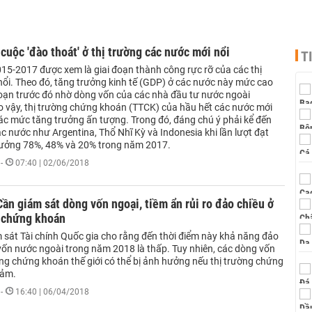
 cuộc 'đào thoát' ở thị trường các nước mới nổi
T
015-2017 được xem là giai đoạn thành công rực rỡ của các thị
nổi. Theo đó, tăng trưởng kinh tế (GDP) ở các nước này mức cao
 đoạn trước đó nhờ dòng vốn của các nhà đầu tư nước ngoài
 vậy, thị trường chứng khoán (TTCK) của hầu hết các nước mới
các mức tăng trưởng ấn tượng. Trong đó, đáng chú ý phải kể đến
 nước như Argentina, Thổ Nhĩ Kỳ và Indonesia khi lần lượt đạt
ưởng 78%, 48% và 20% trong năm 2017.
-
07:40 | 02/06/2018
n giám sát dòng vốn ngoại, tiềm ẩn rủi ro đảo chiều ở
g chứng khoán
 sát Tài chính Quốc gia cho rằng đến thời điểm này khả năng đảo
vốn nước ngoài trong năm 2018 là thấp. Tuy nhiên, các dòng vốn
ờng chứng khoán thế giới có thể bị ảnh hưởng nếu thị trường chứng
iảm.
-
16:40 | 06/04/2018