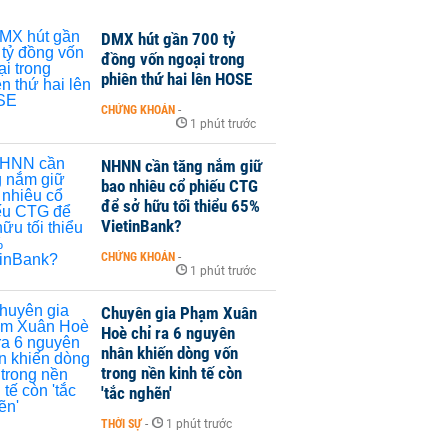
DMX hút gần 700 tỷ
đồng vốn ngoại trong
phiên thứ hai lên HOSE
CHỨNG KHOÁN
-
1 phút trước
NHNN cần tăng nắm giữ
bao nhiêu cổ phiếu CTG
để sở hữu tối thiểu 65%
VietinBank?
CHỨNG KHOÁN
-
1 phút trước
Chuyên gia Phạm Xuân
Hoè chỉ ra 6 nguyên
nhân khiến dòng vốn
trong nền kinh tế còn
'tắc nghẽn'
THỜI SỰ
-
1 phút trước