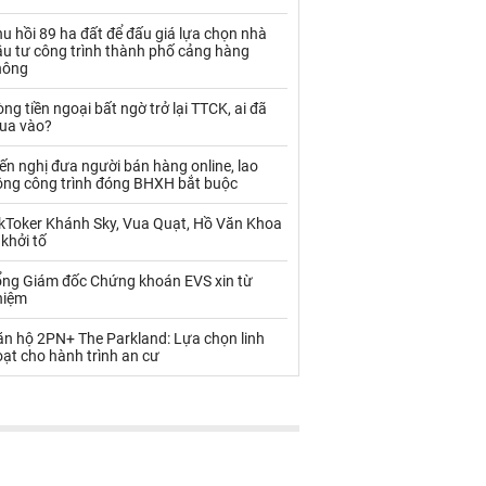
Palladium
Phân bón
u hồi 89 ha đất để đấu giá lựa chọn nhà
Rau - Củ -Quả
Sắt thép
ầu tư công trình thành phố cảng hàng
hông
Sữa
ng tiền ngoại bất ngờ trở lại TTCK, ai đã
ua vào?
Than
Thức ăn chăn nuôi
ến nghị đưa người bán hàng online, lao
ộng công trình đóng BHXH bắt buộc
Thủy hải sản khác
Tôm
ikToker Khánh Sky, Vua Quạt, Hồ Văn Khoa
Vàng
 khởi tố
ổng Giám đốc Chứng khoán EVS xin từ
VLXD khác
Xăng dầu
hiệm
Xi măng - Clynker
ăn hộ 2PN+ The Parkland: Lựa chọn linh
ạt cho hành trình an cư