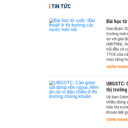
TIN TỨC
Bài học từ
Giai đoạn 2
trường mới 
so với giai
(NĐTNN). Do
nổi đều có 
TTCK của các
mức tăng tr
CHỨNG KHOÁN
UBGSTC: Cầ
thị trườn
Uỷ ban Giám
chiều dòng 
trên thị trư
khoán Mỹ g
CHỨNG KHOÁN