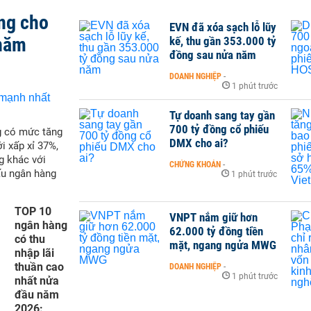
ng cho
EVN đã xóa sạch lỗ lũy
 năm
kế, thu gần 353.000 tỷ
đồng sau nửa năm
DOANH NGHIỆP
-
1 phút trước
Tự doanh sang tay gần
700 tỷ đồng cổ phiếu
g có mức tăng
DMX cho ai?
i xấp xỉ 37%,
g khác với
CHỨNG KHOÁN
-
ấu ngân hàng
1 phút trước
TOP 10
VNPT nắm giữ hơn
ngân hàng
62.000 tỷ đồng tiền
có thu
mặt, ngang ngửa MWG
nhập lãi
thuần cao
DOANH NGHIỆP
-
1 phút trước
nhất nửa
đầu năm
2026: