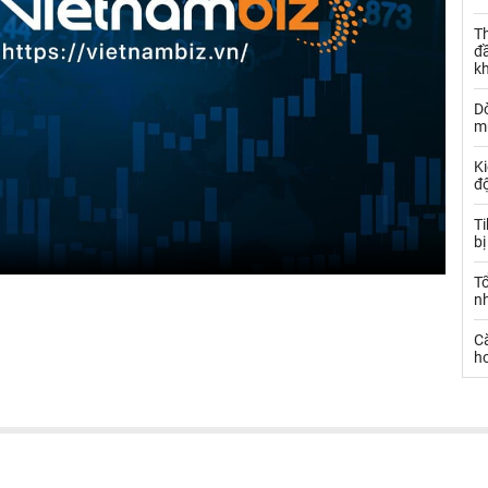
Th
đ
k
Dò
m
Ki
đ
T
bị
T
n
C
ho