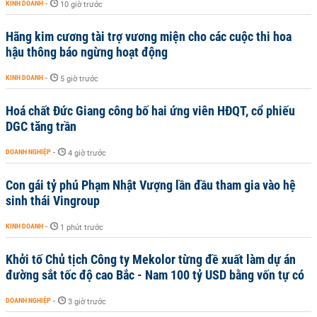
KINH DOANH
-
10 giờ trước
Hãng kim cương tài trợ vương miện cho các cuộc thi hoa
hậu thông báo ngừng hoạt động
KINH DOANH
-
5 giờ trước
Hoá chất Đức Giang công bố hai ứng viên HĐQT, cổ phiếu
DGC tăng trần
DOANH NGHIỆP
-
4 giờ trước
Con gái tỷ phú Phạm Nhật Vượng lần đầu tham gia vào hệ
sinh thái Vingroup
KINH DOANH
-
1 phút trước
Khởi tố Chủ tịch Công ty Mekolor từng đề xuất làm dự án
đường sắt tốc độ cao Bắc - Nam 100 tỷ USD bằng vốn tự có
DOANH NGHIỆP
-
3 giờ trước