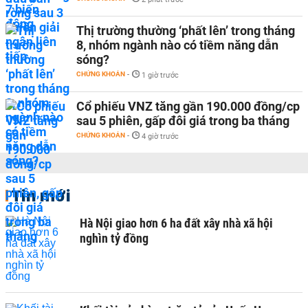
Thị trường thường ‘phất lên’ trong tháng
8, nhóm ngành nào có tiềm năng dẫn
sóng?
CHỨNG KHOÁN
-
1 giờ trước
Cổ phiếu VNZ tăng gần 190.000 đồng/cp
sau 5 phiên, gấp đôi giá trong ba tháng
CHỨNG KHOÁN
-
4 giờ trước
Tin mới
Hà Nội giao hơn 6 ha đất xây nhà xã hội
nghìn tỷ đồng