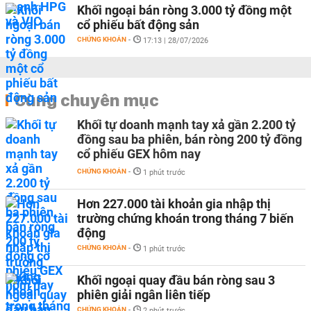
Khối ngoại bán ròng 3.000 tỷ đồng một
cổ phiếu bất động sản
CHỨNG KHOÁN
-
17:13 | 28/07/2026
Cùng chuyên mục
Khối tự doanh mạnh tay xả gần 2.200 tỷ
đồng sau ba phiên, bán ròng 200 tỷ đồng
cổ phiếu GEX hôm nay
CHỨNG KHOÁN
-
1 phút trước
Hơn 227.000 tài khoản gia nhập thị
trường chứng khoán trong tháng 7 biến
động
CHỨNG KHOÁN
-
1 phút trước
Khối ngoại quay đầu bán ròng sau 3
phiên giải ngân liên tiếp
CHỨNG KHOÁN
-
2 phút trước