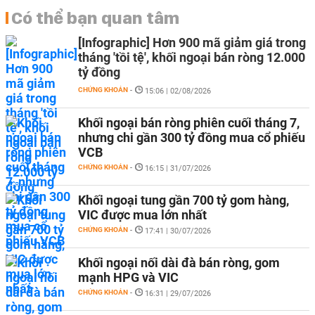
Có thể bạn quan tâm
[Infographic] Hơn 900 mã giảm giá trong
tháng 'tồi tệ', khối ngoại bán ròng 12.000
tỷ đồng
CHỨNG KHOÁN
-
15:06 | 02/08/2026
Khối ngoại bán ròng phiên cuối tháng 7,
nhưng chi gần 300 tỷ đồng mua cổ phiếu
VCB
CHỨNG KHOÁN
-
16:15 | 31/07/2026
Khối ngoại tung gần 700 tỷ gom hàng,
VIC được mua lớn nhất
CHỨNG KHOÁN
-
17:41 | 30/07/2026
Khối ngoại nối dài đà bán ròng, gom
mạnh HPG và VIC
CHỨNG KHOÁN
-
16:31 | 29/07/2026