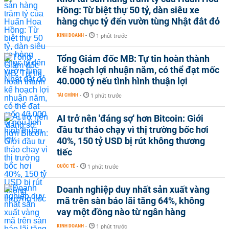
Hồng: Từ biệt thự 50 tỷ, dàn siêu xe
hàng chục tỷ đến vườn tùng Nhật đắt đỏ
KINH DOANH
-
1 phút trước
Tổng Giám đốc MB: Tự tin hoàn thành
kế hoạch lợi nhuận năm, có thể đạt mốc
40.000 tỷ nếu tình hình thuận lợi
TÀI CHÍNH
-
1 phút trước
AI trở nên 'đáng sợ' hơn Bitcoin: Giới
đầu tư tháo chạy vì thị trường bốc hơi
40%, 150 tỷ USD bị rút không thương
tiếc
QUỐC TẾ
-
1 phút trước
Doanh nghiệp duy nhất sản xuất vàng
mã trên sàn báo lãi tăng 64%, không
vay một đồng nào từ ngân hàng
KINH DOANH
-
1 phút trước