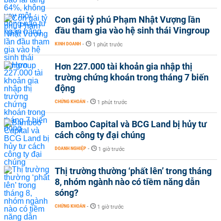
Con gái tỷ phú Phạm Nhật Vượng lần
đầu tham gia vào hệ sinh thái Vingroup
KINH DOANH
-
1 phút trước
Hơn 227.000 tài khoản gia nhập thị
trường chứng khoán trong tháng 7 biến
động
CHỨNG KHOÁN
-
1 phút trước
Bamboo Capital và BCG Land bị hủy tư
cách công ty đại chúng
DOANH NGHIỆP
-
1 giờ trước
Thị trường thường ‘phất lên’ trong tháng
8, nhóm ngành nào có tiềm năng dẫn
sóng?
CHỨNG KHOÁN
-
1 giờ trước