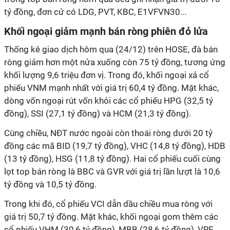
tỷ đồng, đơn cử có LDG, PVT, KBC, E1VFVN30...
Khối ngoại giảm mạnh bán ròng phiên đỏ lửa
Thống kê giao dịch hôm qua (24/12) trên HOSE, đà bán
ròng giảm hơn một nửa xuống còn 75 tỷ đồng, tương ứng
khối lượng 9,6 triệu đơn vị. Trong đó, khối ngoại xả cổ
phiếu VNM mạnh nhất với giá trị 60,4 tỷ đồng. Mặt khác,
dòng vốn ngoại rút vốn khỏi các cổ phiếu HPG (32,5 tỷ
đồng), SSI (27,1 tỷ đồng) và HCM (21,3 tỷ đồng).
Cùng chiều, NĐT nước ngoài còn thoái ròng dưới 20 tỷ
đồng các mã BID (19,7 tỷ đồng), VHC (14,8 tỷ đồng), HDB
(13 tỷ đồng), HSG (11,8 tỷ đồng). Hai cổ phiếu cuối cùng
lọt top bán ròng là BBC và GVR với giá trị lần lượt là 10,6
tỷ đồng và 10,5 tỷ đồng.
Trong khi đó, cổ phiếu VCI dẫn dầu chiều mua ròng với
giá trị 50,7 tỷ đồng. Mặt khác, khối ngoại gom thêm các
cổ phiếu VHM (30,6 tỷ đồng), MBB (28,6 tỷ đồng), VRE