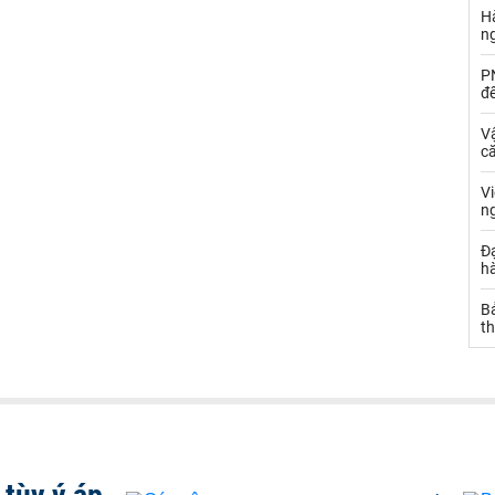
Hà
n
PN
đ
Vậ
că
V
n
Đạ
hà
Bả
th