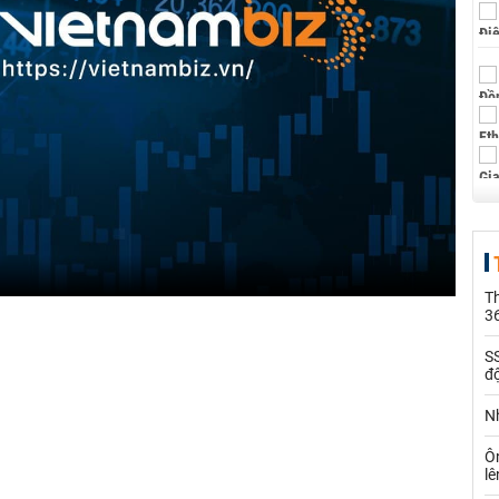
Th
36
SS
đ
Nh
Ô
l