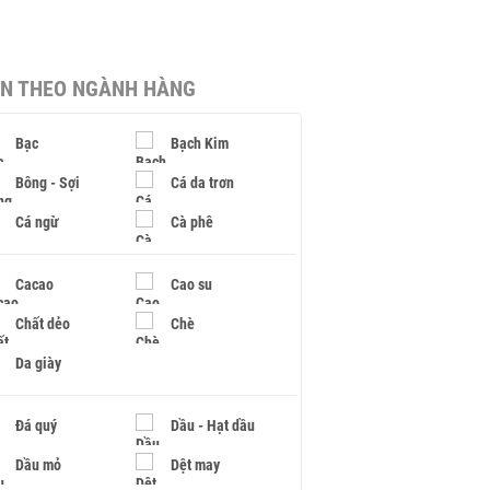
IN THEO NGÀNH HÀNG
Bạc
Bạch Kim
Bông - Sợi
Cá da trơn
Cá ngừ
Cà phê
Cacao
Cao su
Chất dẻo
Chè
Da giày
Đá quý
Dầu - Hạt dầu
Dầu mỏ
Dệt may