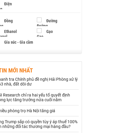
Điện
Đồng
Đường
Ethanol
Gạo
Gia súc - Gia cầm
Giấy
Gỗ
TIN MỚI NHẤT
Hạt điều
Hồ tiêu - Hạt tiêu
anh tra Chính phủ đề nghị Hải Phòng xử lý
Khí đốt
3 nhà, đất dôi dư
I Research chỉ ra hai yếu tố quyết định
Kim loại khác
Mắc ca
ộng lực tăng trưởng nửa cuối năm
Muối
Ngũ cốc
iều phòng trọ Hà Nội tăng giá
Nhựa - Hạt nhựa
ng Trump sắp có quyền tùy ý áp thuế 100%
ên những đối tác thương mại hàng đầu?