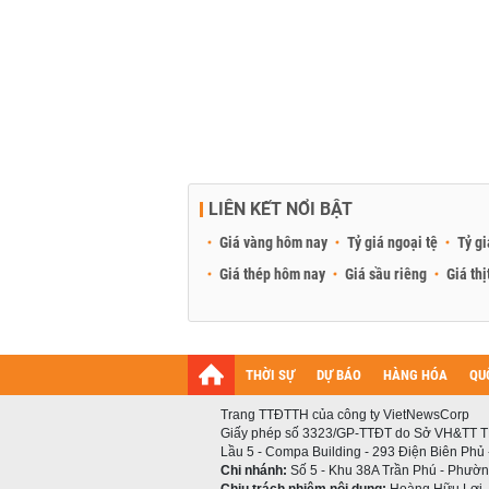
LIÊN KẾT NỔI BẬT
Giá vàng hôm nay
Tỷ giá ngoại tệ
Tỷ gi
Giá thép hôm nay
Giá sầu riêng
Giá thị
THỜI SỰ
DỰ BÁO
HÀNG HÓA
QU
Trang TTĐTTH của công ty VietNewsCorp
Giấy phép số 3323/GP-TTĐT do Sở VH&TT T
Lầu 5 - Compa Building - 293 Điện Biên Phủ
Chi nhánh:
Số 5 - Khu 38A Trần Phú - Phường