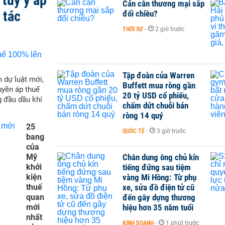
tùy ý áp
Cán cân thương mại sắp
 tác
đổi chiều?
THỜI SỰ
-
2 giờ trước
Tập đoàn của Warren
 dự luật mới,
Buffett mua ròng gần
yền áp thuế
20 tỷ USD cổ phiếu,
g đầu dầu khí
chấm dứt chuỗi bán
ròng 14 quý
25
QUỐC TẾ
-
3 giờ trước
bang
của
Mỹ
Chân dung ông chủ kín
khởi
tiếng đứng sau tiệm
kiện
vàng Mi Hồng: Từ phụ
thuế
xe, sửa đồ điện tử cũ
quan
đến gây dựng thương
mới
hiệu hơn 35 năm tuổi
nhất
KINH DOANH
-
1 phút trước