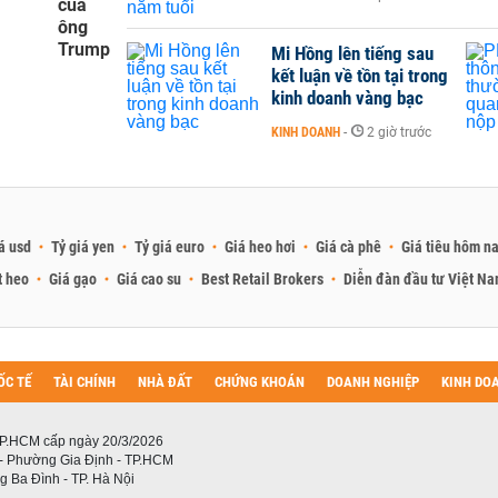
của
ông
Trump
Mi Hồng lên tiếng sau
kết luận về tồn tại trong
kinh doanh vàng bạc
KINH DOANH
-
2 giờ trước
á usd
Tỷ giá yen
Tỷ giá euro
Giá heo hơi
Giá cà phê
Giá tiêu hôm n
t heo
Giá gạo
Giá cao su
Best Retail Brokers
Diễn đàn đầu tư Việt N
ỐC TẾ
TÀI CHÍNH
NHÀ ĐẤT
CHỨNG KHOÁN
DOANH NGHIỆP
KINH DO
P.HCM cấp ngày 20/3/2026
 - Phường Gia Định - TP.HCM
 Ba Đình - TP. Hà Nội