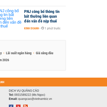
PNJ công bố thông tin
bất thường liên quan
đến vấn đề nộp thuế
KINH DOANH
-
1 phút trước
ay
Lãi suất ngân hàng
Giá xăng dầu
am 2026
ANH
DỊCH VỤ QUẢNG CÁO
Tel:
0931589222 (Ms Ngọc)
Email:
quangcao@vietnambiz.vn