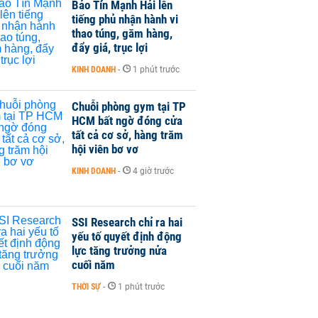
Bảo Tín Mạnh Hải lên
tiếng phủ nhận hành vi
thao túng, găm hàng,
đẩy giá, trục lợi
KINH DOANH
-
1 phút trước
Chuỗi phòng gym tại TP
HCM bất ngờ đóng cửa
tất cả cơ sở, hàng trăm
hội viên bơ vơ
KINH DOANH
-
4 giờ trước
SSI Research chỉ ra hai
yếu tố quyết định động
lực tăng trưởng nửa
cuối năm
THỜI SỰ
-
1 phút trước